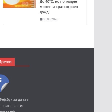
До 40°C, но попладне
можен и краткотраен
дожд
06.08.2026
Мрежи
Фејсбук за да сте
јновите вести:
ivno24.mk