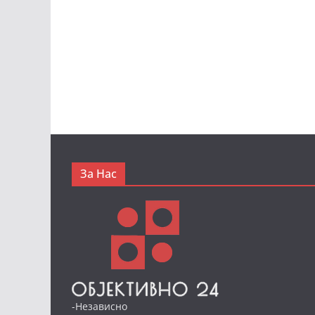
За Нас
-Независно