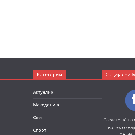
Категории
Социјални 
Актуелно
Македонија
Свет
Следете нè на 
во тек со на
Спорт
Objekt