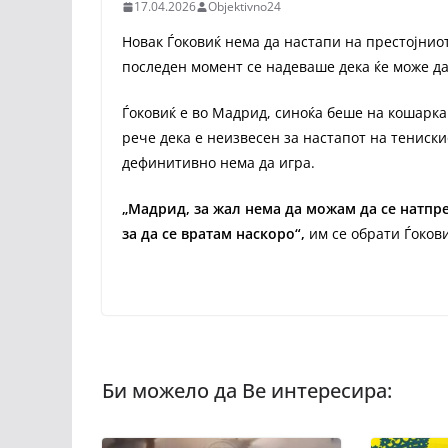
17.04.2026
Objektivno24
Новак Ѓоковиќ нема да настапи на престојнио
последен момент се надеваше дека ќе може да 
Ѓоковиќ е во Мадрид, синоќа беше на кошарка
рече дека е неизвесен за настапот на тениски
дефинитивно нема да игра.
„Мадрид, за жал нема да можам да се натп
за да се вратам наскоро“,
им се обрати Ѓоков