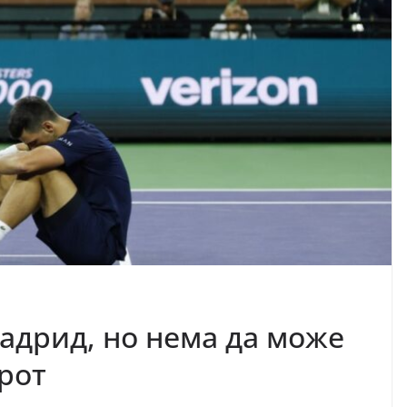
Мадрид, но нема да може
рот