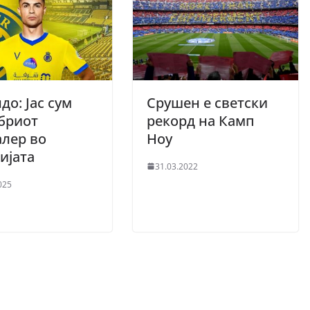
до: Јас сум
Срушен е светски
бриот
рекорд на Камп
лер во
Ноу
ијата
31.03.2022
025