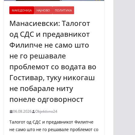
МАКЕДОНИЈА
НАЈНОВО
ПОЛИТИКА
Манасиевски: Талогот
од СДС и предавникот
Филипче не само што
не го решавале
проблемот со водата во
Гостивар, туку никогаш
не побарале ниту
понеле одговорност
06.08.2026
Objektivno24
Талогот од СДС и предавникот Филипче
не само што не го решавале проблемот со