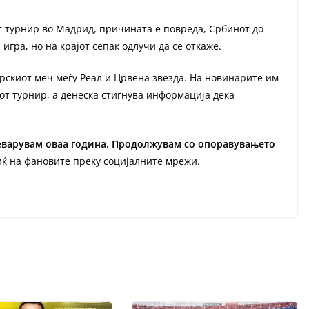
т турнир во Мадрид, причината е повреда, Србинот до
игра, но на крајот сепак одлучи да се откаже.
рскиот меч меѓу Реал и Црвена звезда. На новинарите им
от турнир, а денеска стигнува информација дека
реварувам оваа година. Продолжувам со опоравувањето
иќ на фановите преку социјалните мрежи.