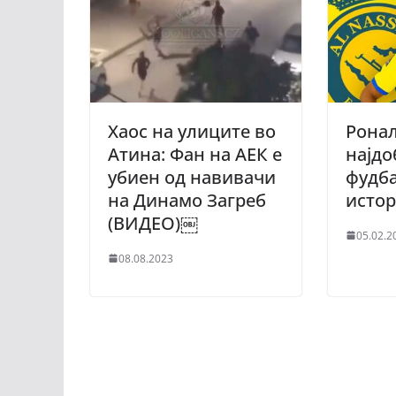
Хаос на улиците во
Ронал
Атина: Фан на АЕК е
најдо
убиен од навивачи
фудба
на Динамо Загреб
истор
(ВИДЕО)￼
05.02.2
08.08.2023