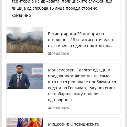
територија на државата, полициските службеници
лишија од слобода 15 лица поради сторено
кривично
Регистрирани 20 пожари на
отворено – 18 се изгаснати, еден
е активен, а еден е под контрола
06.08.2026
Манасиевски: Талогот од СДС и
предавникот Филипче не само
што не го решавале проблемот со
водата во Гостивар, туку никогаш
не побарале ниту понеле
одговорност
06.08.2026
Мицкоски: Опозициските