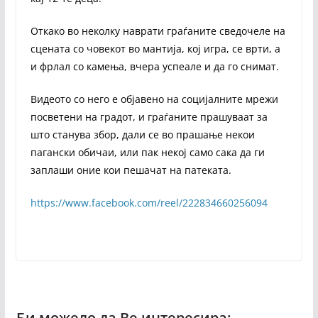
Откако во неколку наврати граѓаните сведочеле на
сцената со човекот во мантија, кој игра, се врти, а
и фрлал со камења, вчера успеале и да го снимат.
Видеото со него е објавено на социјалните мрежи
посветени на градот, и граѓаните прашуваат за
што станува збор, дали се во прашање некои
пагански обичаи, или пак некој само сака да ги
заплаши оние кои пешачат на патеката.
https://www.facebook.com/reel/222834660256094