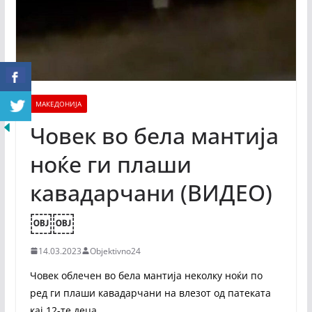
МАКЕДОНИЈА
Човек во бела мантија
ноќе ги плаши
кавадарчани (ВИДЕО)
￼￼
14.03.2023
Objektivno24
Човек облечен во бела мантија неколку ноќи по
ред ги плаши кавадарчани на влезот од патеката
кај 12-те деца.