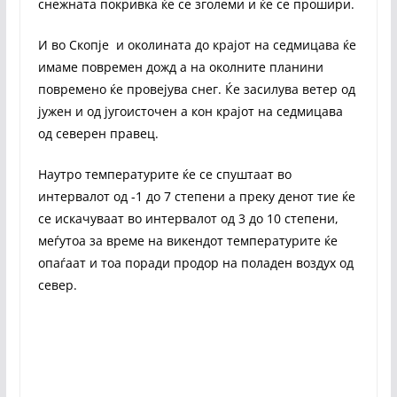
снежната покривка ќе се зголеми и ќе се прошири.
И во Скопје и околината до крајот на седмицава ќе
имаме повремен дожд а на околните планини
повремено ќе провејува снег. Ќе засилува ветер од
јужен и од југоисточен а кон крајот на седмицава
од северен правец.
Наутро температурите ќе се спуштаат во
интервалот од -1 до 7 степени а преку денот тие ќе
се искачуваат во интервалот од 3 до 10 степени,
меѓутоа за време на викендот температурите ќе
опаѓаат и тоа поради продор на поладен воздух од
север.