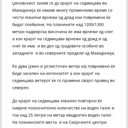
Џеновскиот залив се до крајот на седмицава во
Македонија ќе имаме многу променливо време со
чести локални врнежи од дожд кои повремено ќе
бидат пообилни. На планините над 1200/1300
метри надморска височина ќе има врнежи од снег
а кон крајот на седмицава врнежи од дожд и од
снег ќе има и во дел од градовите особено во
западните и во северните предели од Македонија.
Ќе дува јужен и југоисточен ветер кој повремено ќе
биде засилен на интензитет а кон крајот на
седмицава ветерот ќе го промени својот правец во
северен.
До крајот на седмицава локално повторно ќе
наврне позначително количество на воден талог и
тоа над 25 литри на метар квадратен воден талог.
На планинските места и на Скијачките центри