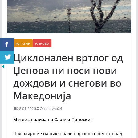
МАГАЗИН
НАЈНОВО
Циклонален вртлог од
Џенова ни носи нови
дождови и снегови во
Македонија
28.01.2026
Objektivno24
Метео анализа на Славчо Попоски:
Под влијание на циклонален вртлог со центар над