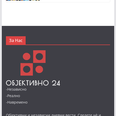
За Нас
-Независно
-Реално
-Навремено
Објективни и независни дневни вести. Следете нè и