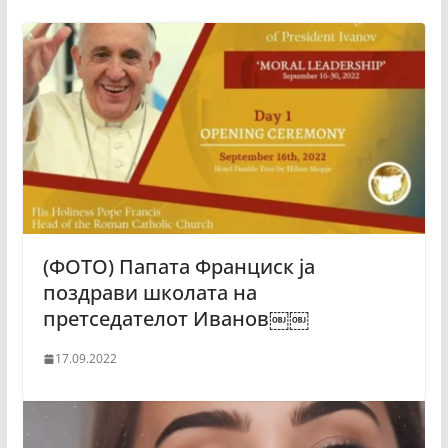
(ФОТО) Папата Франциск ја
поздрави школата на
претседателот Иванов￼￼
17.09.2022