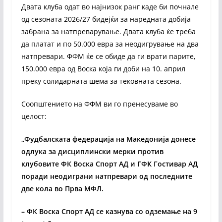
Двата клуба одат во најнизок ранг каде би почнале
од сезоната 2026/27 бидејќи за наредната добија
забрана за натпреварување. Двата клуба ќе треба
да платат и по 50.000 евра за неодигрување на два
натпревари. ФФМ ќе се обиде да ги врати парите,
150.000 евра од Воска која ги доби на 10. април
преку солидарната шема за тековната сезона.
Соопштението на ФФМ ви го пренесуваме во
целост:
„Фудбалската федерација на Македонија донесе
одлука за дисциплински мерки против
клубовите ФК Воска Спорт АД и ГФК Гостивар АД
поради неодиграни натпревари од последните
две кола во Прва МФЛ.
– ФК Воска Спорт АД се казнува со одземање на 9