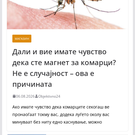
МАГАЗИН
Дали и вие имате чувство
дека сте магнет за комарци?
Не е случајност – ова е
причината
06.08.2026
Objektivno24
Ако имате чувство дека комарците секогаш ве
пронаоѓаат токму вас, додека луѓето околу вас
минуваат без ниту едно каснување, можно