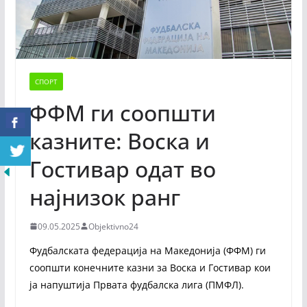
СПОРТ
ФФМ ги соопшти
казните: Воска и
Гостивар одат во
најнизок ранг
09.05.2025
Objektivno24
Фудбалската федерација на Македонија (ФФМ) ги
соопшти конечните казни за Воска и Гостивар кои
ја напуштија Првата фудбалска лига (ПМФЛ).