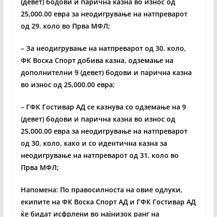
(девет) бодови и парична казна во износ од
25,000.00 евра за неодигрување на натпреварот
од 29. коло во Прва МФЛ;
– За неодигрување на натпреварот од 30. коло,
ФК Воска Спорт добива казна, одземање на
дополнителни 9 (девет) бодови и парична казна
во износ од 25,000.00 евра;
– ГФК Гостивар АД се казнува со одземање на 9
(девет) бодови и парична казна во износ од
25,000.00 евра за неодигрување на натпреварот
од 30. коло, како и со идентична казна за
неодигрување на натпреварот од 31. коло во
Прва МФЛ;
Напомена: По правосилноста на овие одлуки,
екипите на ФК Воска Спорт АД и ГФК Гостивар АД
ќе бидат исфрлени во најнизок ранг на