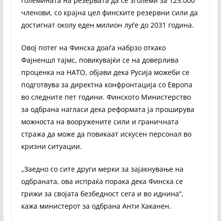
големината на резервата да се зголеми за 125.000
членови, со крајна цел финските резервни сили да
достигнат околу еден милион луѓе до 2031 година.
Овој потег на Финска доаѓа набрзо откако
Фајненшл тајмс, повикувајќи се на доверлива
проценка на НАТО, објави дека Русија можеби се
подготвува за директна конфронтација со Европа
во следните пет години. Финското Министерство
за одбрана нагласи дека реформата ја проширува
можноста на вооружените сили и граничната
стража да може да повикаат искусен персонал во
кризни ситуации.
„Заедно со сите други мерки за зајакнување на
одбраната, ова испраќа порака дека Финска се
грижи за својата безбедност сега и во иднина“,
кажа министерот за одбрана Анти Хаканен.