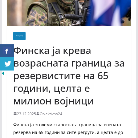
СВЕТ
Финска ја крева
возрасната граница за
резервистите на 65
години, целта е
милион војници
23.12.2025
Objektivno24
Финска ја зголеми старосната граница за воената
резерва на 65 години за сите регрути, а целта е до