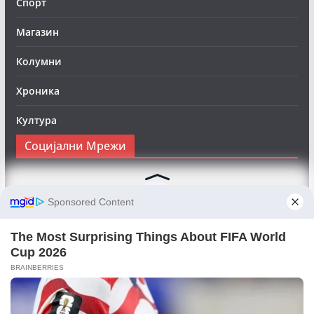
Спорт
Магазин
Колумни
Хроника
Култура
Социјални Мрежи
Следете нè на Фејсбук за да сте во тек со најновите
вести:
Objektivno24.mk