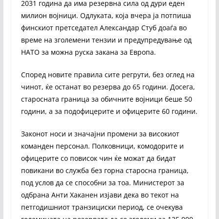
2031 година да има резервна сила од дури еден
милион војници. Одлуката, која вчера ја потпиша
финскиот претседател Александар Стуб доаѓа во
време на зголемени тензии и предупредување од
НАТО за можна руска закана за Европа.
Според новите правила сите регрути, без оглед на
чинот, ќе останат во резерва до 65 години. Досега,
старосната граница за обичните војници беше 50
години, а за подофицерите и офицерите 60 години.
Законот носи и значајни промени за високиот
команден персонал. Полковници, комодорите и
офицерите со повисок чин ќе можат да бидат
повикани во служба без горна старосна граница,
под услов да се способни за тоа. Министерот за
одбрана Анти Хаканен изјави дека во текот на
петгодишниот транзициски период, се очекува