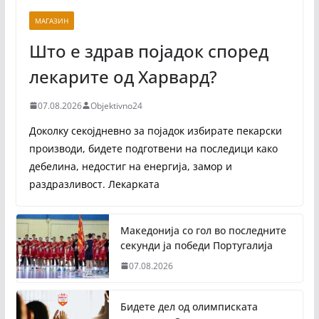
МАГАЗИН
Што е здрав појадок според
лекарите од Харвард?
07.08.2026
Objektivno24
Доколку секојдневно за појадок избирате пекарски
производи, бидете подготвени на последици како
дебелина, недостиг на енергија, замор и
раздразливост. Лекарката
Македонија со гол во последните
секунди ја победи Португалија
07.08.2026
Бидете дел од олимписката