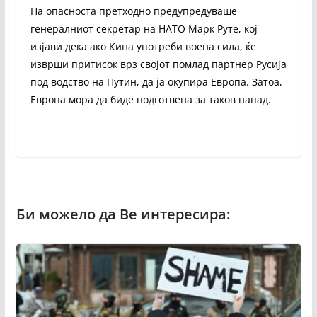
На опасноста претходно предупредуваше
генералниот секретар на НАТО Марк Руте, кој
изјави дека ако Кина употреби воена сила, ќе
изврши притисок врз својот помлад партнер Русија
под водство на Путин, да ја окупира Европа. Затоа,
Европа мора да биде подготвена за таков напад.