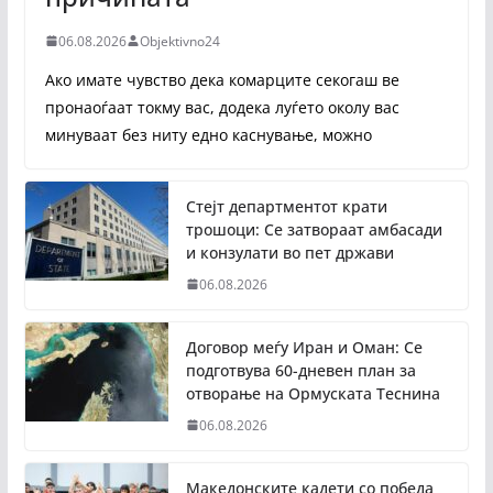
06.08.2026
Objektivno24
Ако имате чувство дека комарците секогаш ве
пронаоѓаат токму вас, додека луѓето околу вас
минуваат без ниту едно каснување, можно
Стејт департментот крати
трошоци: Се затвораат амбасади
и конзулати во пет држави
06.08.2026
Договор меѓу Иран и Оман: Се
подготвува 60-дневен план за
отворање на Ормуската Теснина
06.08.2026
Македонските кадети со победа