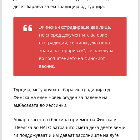
десет барања за екстрадиција од Турција.
„Финска екстрадираше две лица,
но според документите за овие
екстрадиции, се чини дека нема
знаци на тероризам”, се наведува
во соопштението на финскиот
весник.
Турција, меѓу другите, бара екстрадиција од
Финска на еден човек осуден за палење на
амбасадата во Хелсинки.
Анкара засега го блокира приемот на Финска и
Шведска во НАТО затоа што смета дека двете земји
ги поддржуваат и им даваат засолниште на луѓе