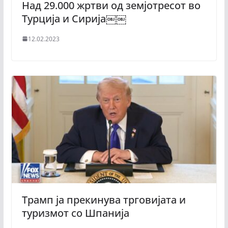
Над 29.000 жртви од земјотресот во
Турција и Сирија￼￼
12.02.2023
Трамп ја прекинува трговијата и
туризмот со Шпанија