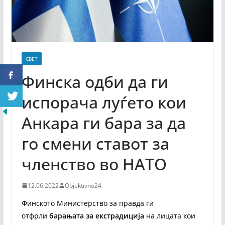
СВЕТ
Финска одби да ги
испорача луѓето кои
Анкара ги бара за да
го смени ставот за
членство во НАТО
12.06.2022
Objektivno24
Финското Министерство за правда ги
отфрли
барањата за екстрадиција
на лицата кои