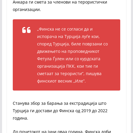
Анкара ги смета за членови на терористички
организации.
„Финска не се согласи да и
испорача на Турција луѓе кои,
според Турција, биле поврзани со
движењето на проповедникот
Фетула Ѓулен или со курдската
организација ПКК, кои тие ги
сметаат за терористи”, пишува
финскиот весник „Иле”.
Станува збор за барања за екстрадиција што
Турција ги достави до Финска од 2019 до 2022
година.
До почетокот на јуни оваа година, Финска доби