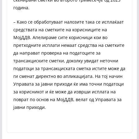
година.
– Kако се обработуваат налозите така се исплаќаат
средствата на сметките на корисниците на
МојДДВ. Апелираме сите корисници кои во
претходните исплати немаат средства на сметките
да направат проверка на податоците за
трансакциските сметки, доколку увидат неточни
податоци за трансакциската сметка истите може да
ги сменат директно во апликацијата. На тој начин
Управата за јавни приходи ќе има точни податоци
за корисникот и ќе може да изврши исплата на
поврат по основ на МојДДВ, велат од Управата за
јавни приходи.