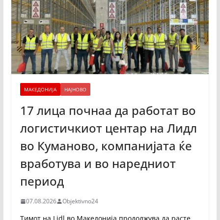
МАКЕДОНИЈА
НАЈНОВО
17 лица почнаа да работат во
логистичкиот центар на Лидл
во Куманово, компанијата ќе
вработува и во наредниот
период
07.08.2026
Objektivno24
Тимот на Lidl во Македонија продолжува да расте.