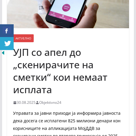
АКТУЕЛНО
УЈП со апел до
„скенирачите на
сметки“ кои немаат
исплата
30.08.2025
Objektivno24
Управата за јавни приходи ја информира јавноста
дека досега се исплатени 825 милиони денари кон
корисниците на апликацијата МојДДВ за
скенирани сметки во второто тримесечје од 2025