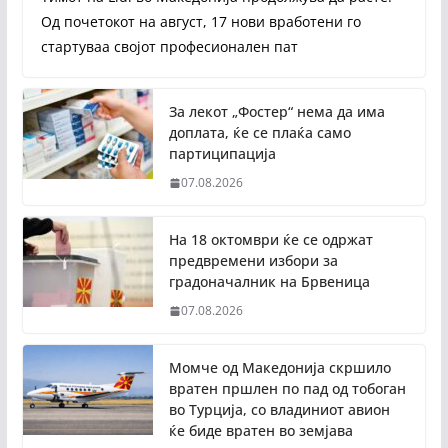
Од почетокот на август, 17 нови вработени го
стартуваа својот професионален пат
За лекот „Фостер“ нема да има
доплата, ќе се плаќа само
партиципација
07.08.2026
На 18 октомври ќе се одржат
предвремени избори за
градоначалник на Брвеница
07.08.2026
Момче од Македонија скршило
вратен пршлен по пад од тобоган
во Турција, со владиниот авион
ќе биде вратен во земјава