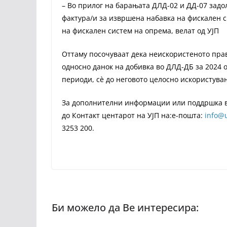
– Во прилог на барањата ДЛД-02 и ДД-07 задо
фактура/и за извршена набавка на фискален с
на фискален систем на опрема, велат од УЈП
Оттаму посочуваат дека неискористеното пра
односно данок на добивка во ДЛД-ДБ за 2024 о
периоди, сѐ до неговото целосно искористува
За дополнителни информации или поддршка во
до Контакт центарот на УЈП на:е-пошта:
info@
3253 200.