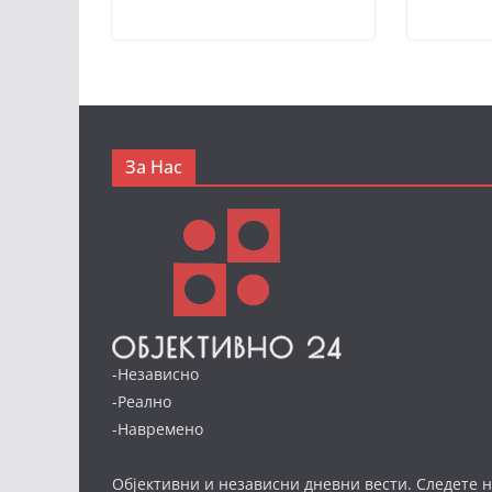
За Нас
-Независно
-Реално
-Навремено
Објективни и независни дневни вести. Следете н