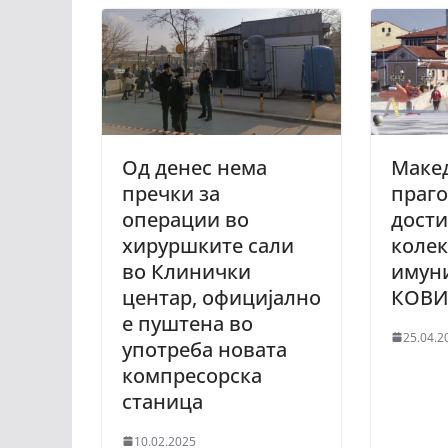
Од денес нема
Макед
пречки за
праго
операции во
дости
хируршките сали
коле
во Клинички
имун
центар, официјално
КОВ
е пуштена во
25.04.2
употреба новата
компресорска
станица
10.02.2025