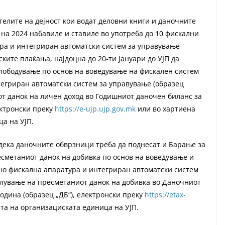
телите на дејност кои водат деловни книги и даночните
 на 2024 набавиле и ставиле во употреба до 10 фискални
ра и интегриран автоматски систем за управување
ките плаќања, најдоцна до 20-ти јануари до УЈП да
лободување по основ на воведување на фискален систем
тегриран автоматски систем за управување (образец
от данок на личен доход во Годишниот даночен биланс за
ектронски преку
https://e-ujp.ujp.gov.mk
или во хартиена
а на УЈП.
дека даночните обврзници треба да поднесат и Барање за
сметаниот данок на добивка по основ на воведување и
но фискална апаратура и интегриран автоматски систем
алување на пресметаниот данок на добивка во Даночниот
одина (образец „ДБ“), електронски преку
https://etax-
та на организациската единица на УЈП.