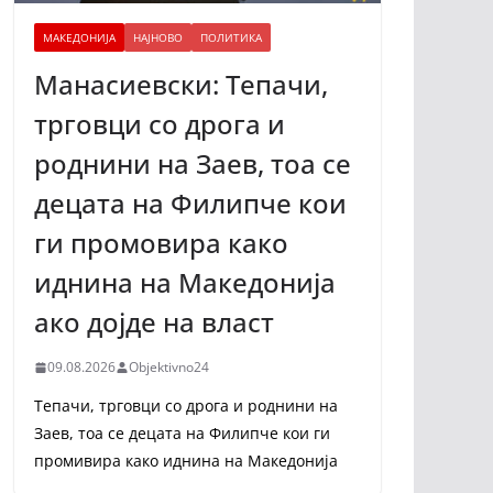
МАКЕДОНИЈА
НАЈНОВО
ПОЛИТИКА
Манасиевски: Тепачи,
трговци со дрога и
роднини на Заев, тоа се
децата на Филипче кои
ги промoвира како
иднина на Македонија
ако дојде на власт
09.08.2026
Objektivno24
Тепачи, трговци со дрога и роднини на
Заев, тоа се децата на Филипче кои ги
промивира како иднина на Македонија