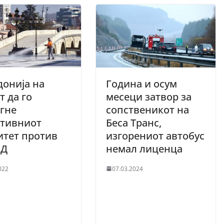
онија на
Година и осум
т да го
месеци затвор за
гне
сопственикот на
ктивниот
Беса Транс,
итет против
изгорениот автобус
ИД
немал лиценца
022
07.03.2024