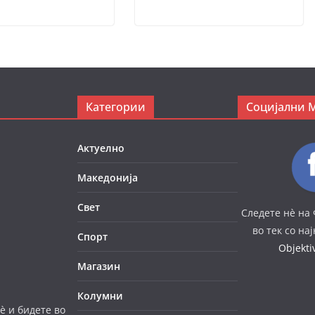
Категории
Социјални 
Актуелно
Македонија
Свет
Следете нè на 
во тек со на
Спорт
Objekt
Магазин
Колумни
è и бидете во