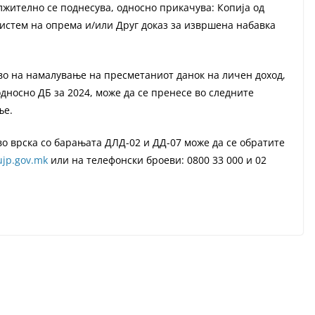
лжително се поднесува, односно прикачува: Копија од
истем на опрема и/или Друг доказ за извршена набавка
во на намалување на пресметаниот данок на личен доход,
дносно ДБ за 2024, може да се пренесе во следните
ње.
 врска со барањата ДЛД-02 и ДД-07 може да се обратите
ujp.gov.mk
или на телефонски броеви: 0800 33 000 и 02