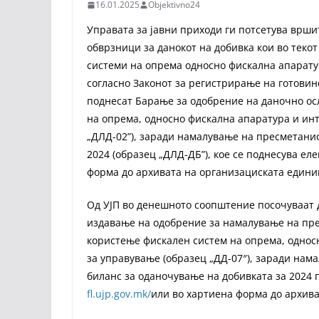
16.01.2025
Objektivno24
Управата за јавни приходи ги потсетува врши
обврзници за данокот на добивка кои во текот
системи на опрема односно фискална апарату
согласно Законот за регистрирање на готовинс
поднесат Барање за одобрение на даночно ос
на опрема, односно фискална апаратура и ин
„ДЛД-02”), заради намалување на пресметани
2024 (образец „ДЛД-ДБ”), кое се поднесува ел
форма до архивата на организациската единиц
Од УЈП во денешното соопштение посочуваат 
издавање на одобрение за намалување на пре
користење фискален систем на опрема, однос
за управување (образец „ДД-07″), заради нам
биланс за оданочување на добивката за 2024 г
fl.ujp.gov.mk/
или во хартиена форма до архива