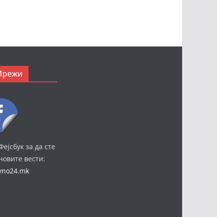
Мрежи
Фејсбук за да сте
јновите вести:
ivno24.mk