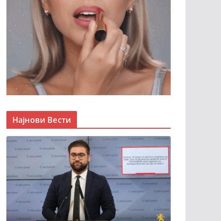
Најнови Вести