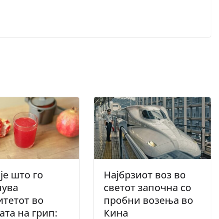
е што го
Најбрзиот воз во
нува
светот започна со
тетот во
пробни возења во
ата на грип:
Кина