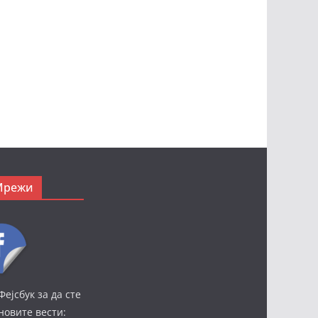
Мрежи
Фејсбук за да сте
јновите вести: