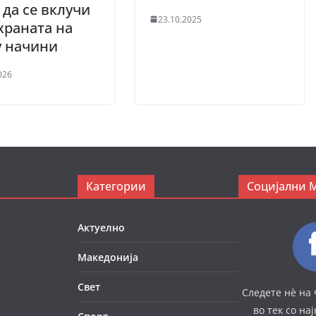
да се вклучи
23.10.2025
храната на
у начини
026
Категории
Социјални 
Актуелно
Македонија
Свет
Следете нè на 
во тек со на