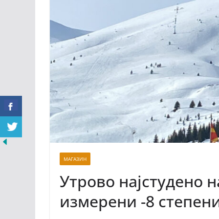
МАГАЗИН
Утрово најстудено 
измерени -8 степен