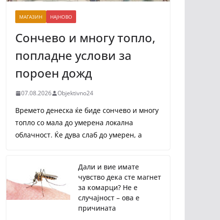
МАГАЗИН
НАЈНОВО
Сончево и многу топло,
попладне услови за
пороен дожд
07.08.2026
Objektivno24
Времето денеска ќе биде сончево и многу
топло со мала до умерена локална
облачност. Ќе дува слаб до умерен, а
Дали и вие имате
чувство дека сте магнет
за комарци? Не е
случајност – ова е
причината