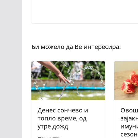
Денес сончево и
Овошј
топло време, од
зајак
утре дожд
имуни
сезон