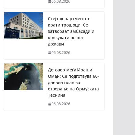
06.08.2026
Стејт департментот
крати трошоци: Се
затвораат амбасади и
конзулати во пет
држави
06.08.2026
Договор меѓу Иран и
Оман: Се подготвува 60-
дневен план за
отворање на Ормуската
Теснина
06.08.2026