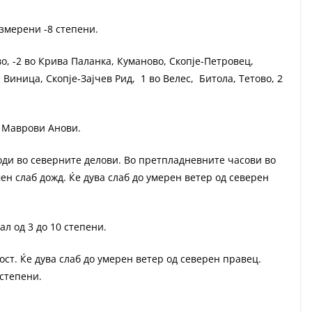
измерени -8 степени.
во, -2 во Крива Паланка, Куманово, Скопје-Петровец,
Виница, Скопје-Зајчев Рид, 1 во Велес, Битола, Тетово, 2
а Маврови Анови.
ди во северните делови. Во претпладневните часови во
ен слаб дожд. Ќе дува слаб до умерен ветер од северен
л од 3 до 10 степени.
ст. Ќе дува слаб до умерен ветер од северен правец.
степени.