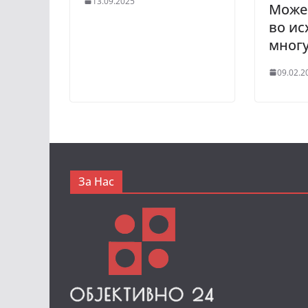
13.09.2025
Може 
во ис
мног
09.02.2
За Нас