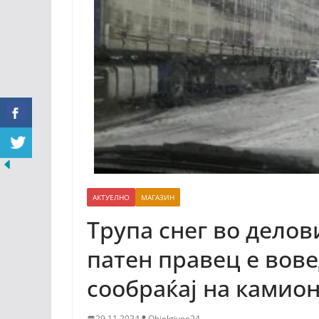
АКТУЕЛНО
МАГАЗИН
Трупа снег во делов
патен правец е вове
сообраќај на камио
29.11.2024
Objektivno24