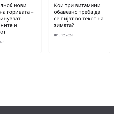
олноќ нови
Кои три витамини
на горивата –
обавезно треба да
тинуваат
се пијат во текот на
ните и
зимата?
лот
13.12.2024
023