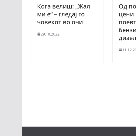
Кога велиш: „Жал
Од п
ми е“ – гледај го
цени 
човекот во очи
поев
бензи
29.10.2022
дизе
11.12.2