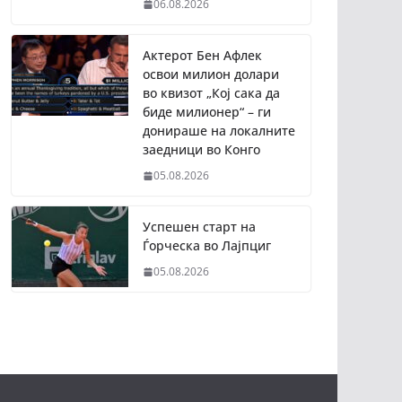
06.08.2026
Актерот Бен Афлек
освои милион долари
во квизот „Кој сака да
биде милионер“ – ги
донираше на локалните
заедници во Конго
05.08.2026
Успешен старт на
Ѓорческа во Лајпциг
05.08.2026