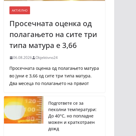
АКТУЕЛНО
Просечната оценка од
полагањето на сите три
типа матура е 3,66
06.08.2026
Objektivno24
Просечната оценка од полагањето матура
во јуни е 3,66 од сите три типа матура.
Два месеца по полагањето на првиот
Подгответе се за
пеколни температури:
До 40°C, но попладне
можен и краткотраен
дожд