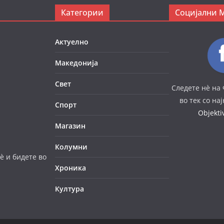
Категории
Социјални 
Актуелно
Македонија
Свет
Следете нè на 
во тек со на
Спорт
Objekt
Магазин
Колумни
è и бидете во
Хроника
Култура