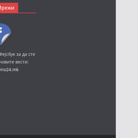
Мрежи
Фејсбук за да сте
јновите вести:
ivno24.mk