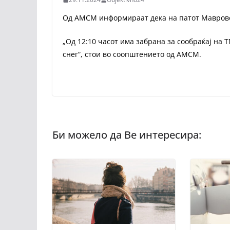
Од АМСМ информираат дека на патот Маврово
„Од 12:10 часот има забрана за сообраќај на
снег“, стои во соопштението од АМСМ.