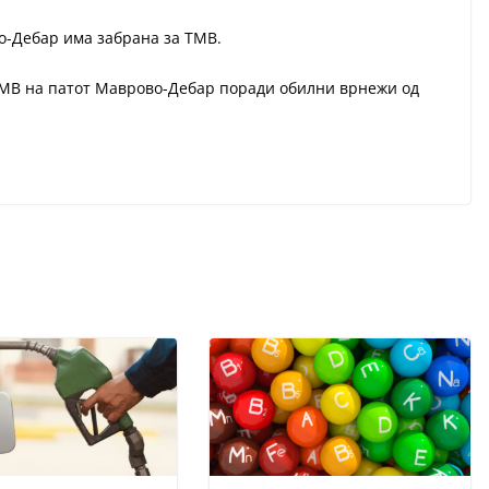
-Дебар има забрана за ТМВ.
 ТМВ на патот Маврово-Дебар поради обилни врнежи од