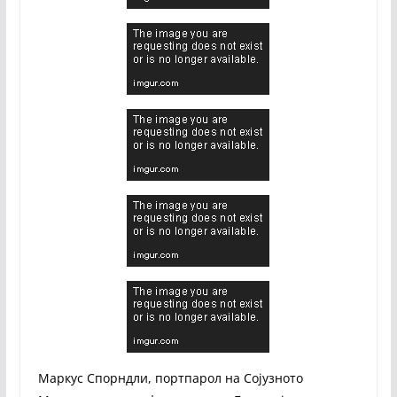
Маркус Спорндли, портпарол на Сојузното