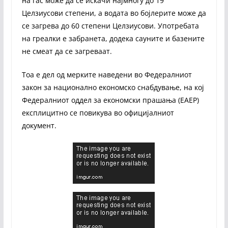
на гас може да се искачи најмногу до 19
Целзиусови степени, а водата во бојлерите може да
се загрева до 60 степени Целзиусови. Употребата
на греалки е забранета, додека сауните и базените
не смеат да се загреваат.
Тоа е дел од мерките наведени во Федералниот
закон за национално економско снабдување, на кој
Федералниот оддел за економски прашања (ЕАЕР)
експлицитно се повикува во официјалниот
документ.