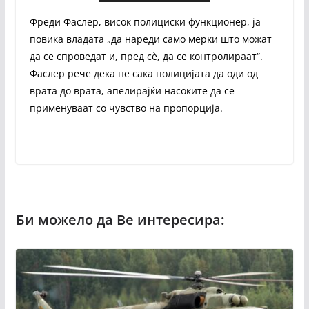
Фреди Фаслер, висок полициски функционер, ја
повика владата „да нареди само мерки што можат
да се спроведат и, пред сè, да се контролираат“.
Фаслер рече дека не сака полицијата да оди од
врата до врата, апелирајќи насоките да се
применуваат со чувство на пропорција.