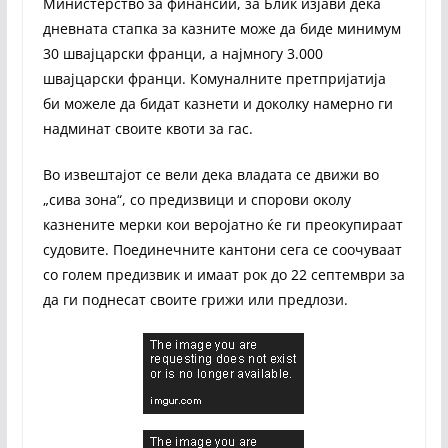
Министерство за финансии, за Блик изјави дека
дневната стапка за казните може да биде минимум
30 швајцарски франци, а најмногу 3.000
швајцарски франци. Комуналните претпријатија
би можеле да бидат казнети и доколку намерно ги
надминат своите квоти за гас.
Во извештајот се вели дека владата се движи во
„сива зона“, со предизвици и спорови околу
казнените мерки кои веројатно ќе ги преокупираат
судовите. Поединечните кантони сега се соочуваат
со голем предизвик и имаат рок до 22 септември за
да ги поднесат своите грижи или предлози.