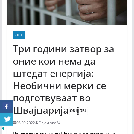
СВЕТ
Три години затвор за
оние кои нема да
штедат енергија:
Необични мерки се
подготвуваат во
Швајцарија￼￼
08.09.2022
Objektivno24
Надлежните власти во Швајцарија воведоа доста