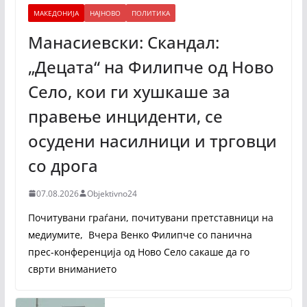
МАКЕДОНИЈА
НАЈНОВО
ПОЛИТИКА
Манасиевски: Скандал:
„Децата“ на Филипче од Ново
Село, кои ги хушкаше за
правење инциденти, се
осудени насилници и трговци
со дрога
07.08.2026
Objektivno24
Почитувани граѓани, почитувани претставници на
медиумите, Вчера Венко Филипче со панична
прес-конференција од Ново Село сакаше да го
сврти вниманието