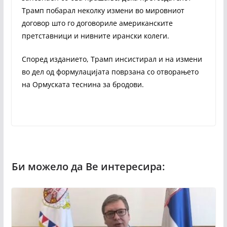
Трамп побарал неколку измени во мировниот
договор што го договориле американските
претставници и нивните ирански колеги.
Според изданието, Трамп инсистирал и на измени
во дел од формулацијата поврзана со отворањето
на Ормуската теснина за бродови.