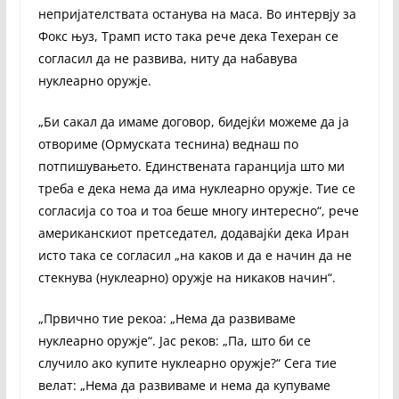
непријателствата останува на маса. Во интервју за
Фокс њуз, Трамп исто така рече дека Техеран се
согласил да не развива, ниту да набавува
нуклеарно оружје.
„Би сакал да имаме договор, бидејќи можеме да ја
отвориме (Ормуската теснина) веднаш по
потпишувањето. Единствената гаранција што ми
треба е дека нема да има нуклеарно оружје. Тие се
согласија со тоа и тоа беше многу интересно“, рече
американскиот претседател, додавајќи дека Иран
исто така се согласил „на каков и да е начин да не
стекнува (нуклеарно) оружје на никаков начин“.
„Првично тие рекоа: „Нема да развиваме
нуклеарно оружје“. Јас реков: „Па, што би се
случило ако купите нуклеарно оружје?“ Сега тие
велат: „Нема да развиваме и нема да купуваме