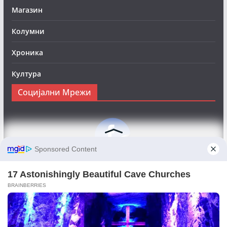
Магазин
Колумни
Хроника
Култура
Социјални Мрежи
Следете нè на Фејсбук за да сте во тек со најновите
вести:
Objektivno24.mk