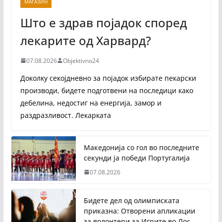
МАГАЗИН
Што е здрав појадок според
лекарите од Харвард?
07.08.2026
Objektivno24
Доколку секојдневно за појадок избирате пекарски
производи, бидете подготвени на последици како
дебелина, недостиг на енергија, замор и
раздразливост. Лекарката
Македонија со гол во последните
секунди ја победи Португалија
07.08.2026
Бидете дел од олимписката
приказна: Отворени апликации
за волонтери за Игрите во Лос