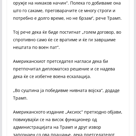
оружје на никаков начин“. Полека го добиваме она
што го сакаме, преговарачите се многу строги и
потребно е долго време, но не брзам“, рече Трамп.
Тој рече дека ќе биде постигнат „голем договор, во
спротивно само ќе се вратиме и ќе ги завршиме
нештата по воен пат“.
Американскиот претседател нагласи дека би
претпочитал дипломатско решение и се надева
дека ќе се избегне воена ескалација.
„Во суштина ја победивме нивната војска“, додаде
Трамп.
Американското издание „Аксиос“ претходно објави,
повикувајќи се на висок функционер од
администрацијата на Трамп и друг извор
запознаен со ова прашање, дека претседателот