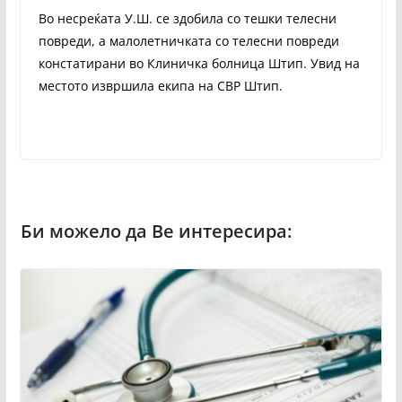
Во несреќата У.Ш. се здобила со тешки телесни
повреди, а малолетничката со телесни повреди
констатирани во Клиничка болница Штип. Увид на
местото извршила екипа на СВР Штип.