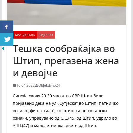
МАКЕДОНИЈА
НАЈНОВО
Тешка сообраќајка во
Штип, прегазена жена
и девојче
10.04.2022
Objektivno24
Синоќа околу 20.30 часот во СВР Штип било
пријавено дека на ул.„Сутјеска” во Штип, патничко
возило „фиат стило”, со штипски регистарски
ознаки, управувано од С.С.(45) од Штип, удрило во
У.Ш.(47) и малолетничка, двете од Штип.