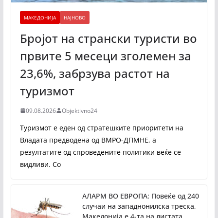
МАКЕДОНИЈА
НАЈНОВО
Бројот на странски туристи во
првите 5 месеци зголемен за
23,6%, забрзува растот на
туризмот
09.08.2026
Objektivno24
Туризмот е еден од стратешките приоритети на
Владата предводена од ВМРО-ДПМНЕ, а
резултатите од спроведените политики веќе се
видливи. Со
АЛАРМ ВО ЕВРОПА: Повеќе од 240
случаи на западнонилска треска,
Македонија е 4-та на листата