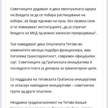
Советниците додаваат и дека евентуалната одлука
на Владата за да се побара распишување на
избори „ќе биде еднаква на нула, без правна сила
и ги повикуваат институциите „да ја спречат
Владата на МКД од можни законски прекршувања“.
Тие наведуваат дека Општината Тетово во
изминатите месеци подобро функционира, има
поголема транспарентност, современ официјален
сајт. Советниците од Граѓанската иницијатива и
последната плата ја донираа за хуманитарни цели.
Со поддршка на тетовската Граѓанска иницијатива
се огласија невладини иницијативи – советнички
групи од други општини.
Неодамна градоначалникот на Тетово Биљал