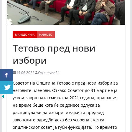
МАКЕДОНИЈА
НАЈНОВО
Тетово пред нови
избори
14.06.2022
Objektivno24
Советот на Општина Тетово е пред нови избори за
неговите членови. Откако Советот до 31 март не ја
усвои завршната сметка за 2021 година, прашање
на време беше кога ќе се донесе одлука за
распишување на избори, имајќи ги предвид
законските одредби дека без усвоена сметка
општинскиот совет ја губи функцијата. Но времето