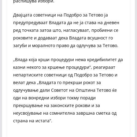
распишува избори.
Двајцата советници на Подобро за Тетово ја
предупредуваат Владата да не ја става на дневен
ред точката затоа што, нагласуваат, пробиени се
роковите и додаваат дека Владата всушност го
загуби и моралното право да одлучува за Тетово.
„Влада која крши процедури нема кредибилитет да
казни некого за кршење процедури“, реагираат
непартиските советници од Подобро за Тетово и
велат дека „Владата го прекрши рокот за
одлучување дали Советот на Општина Тетово ќе
оди на вонредни избори токму поради
прекршување на законските рокови и за
неусвојување на сомнителна завршна сметка од
страна на истата“.