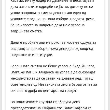
Касами, инаку лидер на Движењето Беса, изјави
дека законските одредби се јасни, доколку не се
усвои завршната сметка дека тогаш еден од
условите е одење на нови избори. Владата, рече,
беше известена навреме дека не е усвоена
завршната сметка.
Дали е пробиен или не рокот за носење одлука за
распишување избори, нема дециден одговор од
надлежните институции.
Завршната сметка не беше усвоена бидејќи Беса,
ВМРО-ДПМНЕ и Алијанса не успеаја да обезбедат
мнозинство за да се стави на дневен ред. Тогаш
советниците од Независната листа бараа отчет за
сечењето дрвја во центарот на градот.
Во политичките кругови се зборува дека
претседателот на Собранието Талат Џафери ќе