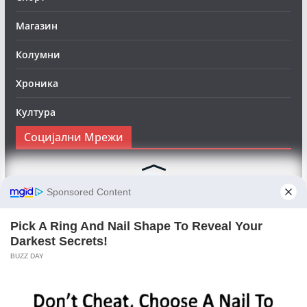
Магазин
Колумни
Хроника
Култура
Социјални Мрежи
Следете нè на Фејсбук за да сте во тек со најновите
вести:
Objektivno24.mk