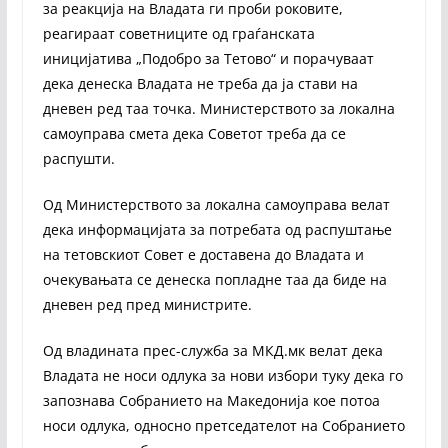
за реакција на Владата ги проби роковите,
реагираат советниците од граѓанската
иницијатива „Подобро за Тетово“ и порачуваат
дека денеска Владата не треба да ја стави на
дневен ред таа точка. Министерството за локална
самоуправа смета дека Советот треба да се
распушти.
Од Министерството за локална самоуправа велат
дека информацијата за потребата од распуштање
на тетовскиот Совет е доставена до Владата и
очекувањата се денеска попладне таа да биде на
дневен ред пред министрите.
Од владината прес-служба за МКД.мк велат дека
Владата не носи одлука за нови избори туку дека го
запознава Собранието на Македонија кое потоа
носи одлука, односно претседателот на Собранието