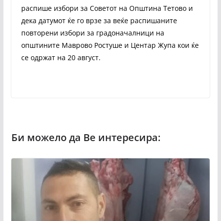
распише избори за Советот на Општина Тетово и
дека датумот ќе го врзе за веќе распишаните
повторени избори за градоначалници на
општините Маврово Ростуше и Центар Жупа кои ќе
се одржат на 20 август.