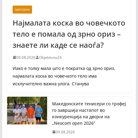
МАГАЗИН
Најмалата коска во човечкото
тело е помала од зрно ориз –
знаете ли каде се наоѓа?
09.08.2026
Objektivno24
Иако е толку мала што е пократка од зрно ориз,
најмалата коска во човечкото тело има
исклучително важна улога. Станува
Македонските тенисери со трофеј
го завршија настапот во
конкуренција на двојки на
„Neocom open 2026“
09.08.2026