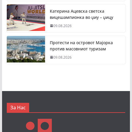
Катерина Ацевска светска
вицешампионка во џиу – џицу
09.08.2026
Протести на островот Мајорка
против масовниот туризам
09.08.2026
За Нас