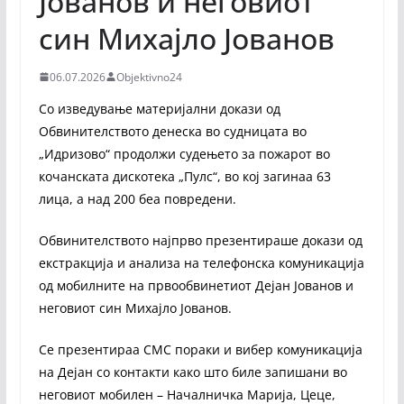
Јованов и неговиот
син Михајло Јованов
06.07.2026
Objektivno24
Со изведување материјални докази од
Обвинителството денеска во судницата во
„Идризово“ продолжи судењето за пожарот во
кочанската дискотека „Пулс“, во кој загинаа 63
лица, а над 200 беа повредени.
Обвинителството најпрво презентираше докази од
екстракција и анализа на телефонска комуникација
од мобилните на првообвинетиот Дејан Јованов и
неговиот син Михајло Јованов.
Се презентираа СМС пораки и вибер комуникација
на Дејан со контакти како што биле запишани во
неговиот мобилен – Началничка Марија, Цеце,