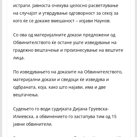
истраги. Јавноста очекува целосно расветлување
на случајот и утврдување одговорност за секој за
кого ќе се докаже вмешаност – изјави Наунов.
Со ова од материјалните докази предложени од
Обвинителството ќе остане уште изведување на
градежно вештачење и произнесување на вештите
лица.
По изведувањето на доказите на Обвинителството,
материјални докази и сведоци ќе изведува и
одбраната, која, како што најави, има и две
вештачења.
Судењето го води судијката Дијана Груевска-
Илиевска, а обвинението го застапува тим од 15
јавни обвинители.