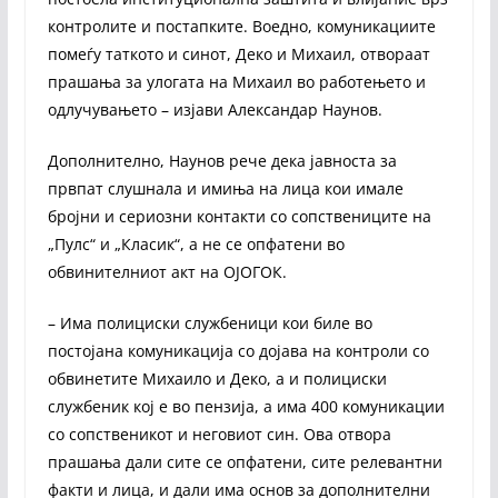
контролите и постапките. Воедно, комуникациите
помеѓу таткото и синот, Деко и Михаил, отвораат
прашања за улогата на Михаил во работењето и
одлучувањето – изјави Александар Наунов.
Дополнително, Наунов рече дека јавноста за
првпат слушнала и имиња на лица кои имале
бројни и сериозни контакти со сопствениците на
„Пулс“ и „Класик“, а не се опфатени во
обвинителниот акт на ОЈОГОК.
– Има полициски службеници кои биле во
постојана комуникација со дојава на контроли со
обвинетите Михаило и Деко, а и полициски
службеник кој е во пензија, а има 400 комуникации
со сопственикот и неговиот син. Ова отвора
прашања дали сите се опфатени, сите релевантни
факти и лица, и дали има основ за дополнителни