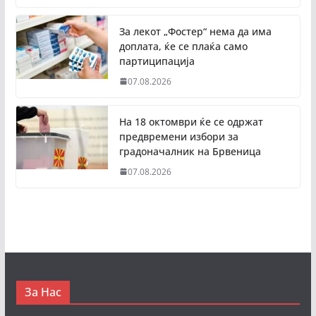
За лекот „Фостер“ нема да има
доплата, ќе се плаќа само
партиципација
07.08.2026
На 18 октомври ќе се одржат
предвремени избори за
градоначалник на Брвеница
07.08.2026
За Нас