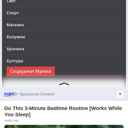
Свет
Спорт
Магазин
Колумни
Хроника
Култура
Социјални Мрежи
Следете нè на Фејсбук за да сте во тек со најновите
вести:
Objektivno24.mk