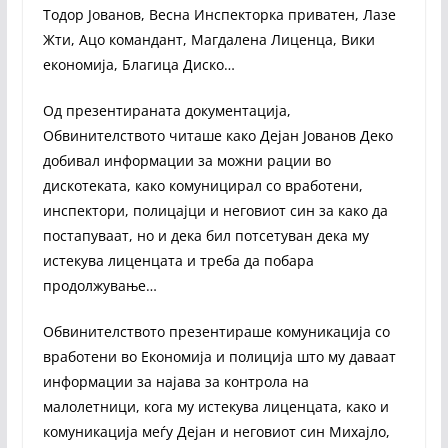
Тодор Јованов, Весна Инспекторка приватен, Лазе
Жти, Ацо командант, Магдалена Лиценца, Вики
економија, Благица Диско…
Од презентираната документација,
Обвинителството читаше како Дејан Јованов Деко
добивал информации за можни рации во
дискотеката, како комуницирал со вработени,
инспектори, полицајци и неговиот син за како да
постапуваат, но и дека бил потсетуван дека му
истекува лиценцата и треба да побара
продолжување…
Обвинителството презентираше комуникација со
вработени во Економија и полиција што му даваат
информации за најава за контрола на
малолетници, кога му истекува лиценцата, како и
комуникација меѓу Дејан и неговиот син Михајло,