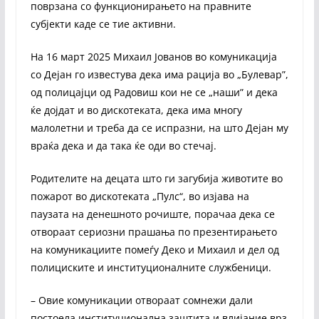
поврзана со функционирањето на правните
субјекти каде се тие активни.
На 16 март 2025 Михаил Јованов во комуникација
со Дејан го известува дека има рација во „Булевар”,
од полицајци од Радовиш кои не се „наши” и дека
ќе дојдат и во дискотеката, дека има многу
малолетни и треба да се испразни, на што Дејан му
враќа дека и да така ќе оди во стечај.
Родителите на децата што ги загубија животите во
пожарот во дискотеката „Пулс“, во изјава на
паузата на денешното рочиште, порачаа дека се
отвораат сериозни прашања по презентирањето
на комуникациите помеѓу Деко и Михаил и дел од
полициските и институционалните службеници.
– Овие комуникации отвораат сомнежи дали
постоела институционална заштита и влијание врз