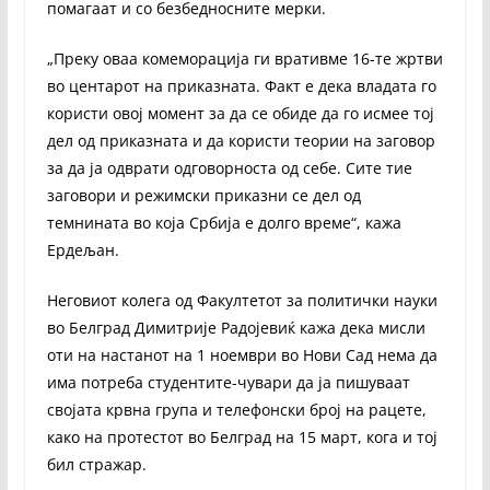
помагаат и со безбедносните мерки.
„Преку оваа комеморација ги вративме 16-те жртви
во центарот на приказната. Факт е дека владата го
користи овој момент за да се обиде да го исмее тој
дел од приказната и да користи теории на заговор
за да ја одврати одговорноста од себе. Сите тие
заговори и режимски приказни се дел од
темнината во која Србија е долго време“, кажа
Ердељан.
Неговиот колега од Факултетот за политички науки
во Белград Димитрије Радојевиќ кажа дека мисли
оти на настанот на 1 ноември во Нови Сад нема да
има потреба студентите-чувари да ја пишуваат
својата крвна група и телефонски број на рацете,
како на протестот во Белград на 15 март, кога и тој
бил стражар.