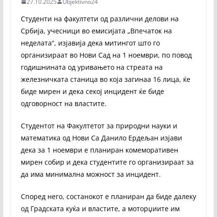
27.10.2025
Objektivno24
Студенти на факултети од различни делови на
Србија, учесници во емисијата „Впечаток на
неделата“, изјавија дека митингот што го
организираат во Нови Сад на 1 ноември, по повод
годишнината од уривањето на стреата на
железничката станица во која загинаа 16 лица, ќе
биде мирен и дека секој инцидент ќе биде
одговорност на властите.
Студентот на Факултетот за природни науки и
математика од Нови Са Данило Ердељан изјави
дека за 1 ноември е планиран комеморативен
мирен собир и дека студентите го организираат за
да има минимална можност за инцидент.
Според него, состанокот е планиран да биде далеку
од Градската куќа и властите, а моторџиите им