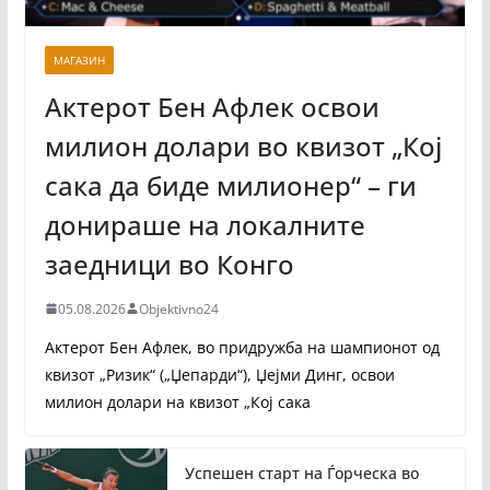
МАГАЗИН
Актерот Бен Афлек освои
милион долари во квизот „Кој
сака да биде милионер“ – ги
донираше на локалните
заедници во Конго
05.08.2026
Objektivno24
Актерот Бен Афлек, во придружба на шампионот од
квизот „Ризик“ („Џепарди“), Џејми Динг, освои
милион долари на квизот „Кој сака
Успешен старт на Ѓорческа во