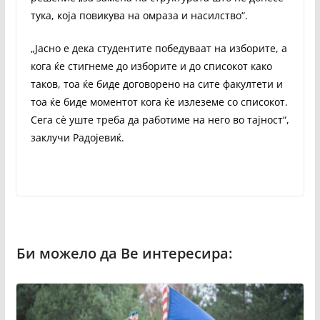
тука, која повикува на омраза и насилство“.
„Јасно е дека студентите победуваат на изборите, а
кога ќе стигнеме до изборите и до списокот како
таков, тоа ќе биде договорено на сите факултети и
тоа ќе биде моментот кога ќе излеземе со списокот.
Сега сè уште треба да работиме на него во тајност“,
заклучи Радојевиќ.