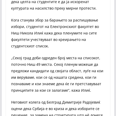
дека целта на студентите е да ја искоренат
културата на насилство преку мирни протести.
Кога станува збор за барањето за распишување
избори, студентот на Електронскиот факултет во
Ниш Никола Илиќ кажа дека пленумите на сите
факултети учествуваат во креирањето на
студентскиот список.
„Секој град доби одреден број места на списокот,
поточно Ниш 49 места. Секој пленум можеше да
предложи кандидати од својата област, луѓе на кои
им веруваме, кои се од нашата средина, кои ги
познаваме и кои знаеме дека ќе ги претставуваат
принципите за кои се залагаме“, кажа Илиќ.
Неговиот колега од Белград Димитрије Радојевиќ
оцени дека Србија е во криза и дека изборите се
решение „за замена на структурата што нè донесе