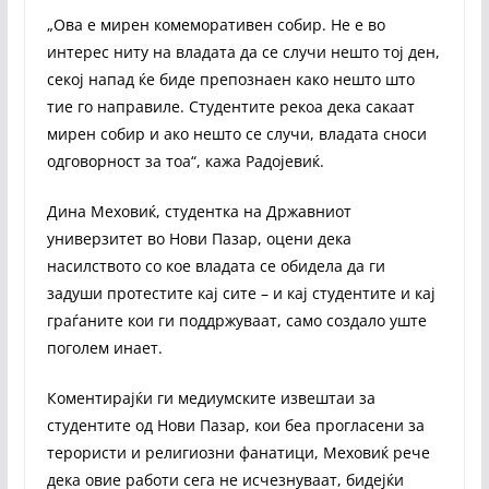
„Ова е мирен комеморативен собир. Не е во
интерес ниту на владата да се случи нешто тој ден,
секој напад ќе биде препознаен како нешто што
тие го направиле. Студентите рекоа дека сакаат
мирен собир и ако нешто се случи, владата сноси
одговорност за тоа“, кажа Радојевиќ.
Дина Меховиќ, студентка на Државниот
универзитет во Нови Пазар, оцени дека
насилството со кое владата се обидела да ги
задуши протестите кај сите – и кај студентите и кај
граѓаните кои ги поддржуваат, само создало уште
поголем инает.
Коментирајќи ги медиумските извештаи за
студентите од Нови Пазар, кои беа прогласени за
терористи и религиозни фанатици, Меховиќ рече
дека овие работи сега не исчезнуваат, бидејќи