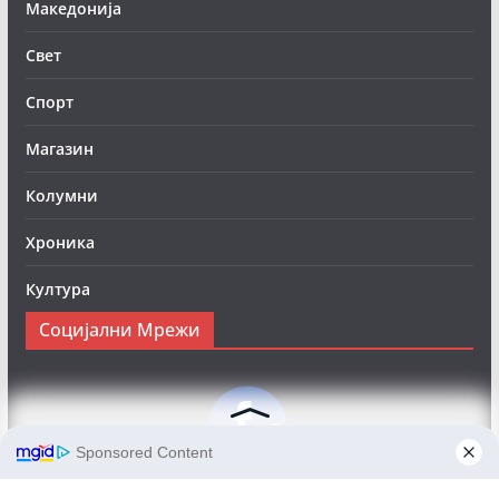
Македонија
Свет
Спорт
Магазин
Колумни
Хроника
Култура
Социјални Мрежи
Следете нè на Фејсбук за да сте во тек со најновите