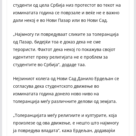
студенти од цела Србија низ протестот во текот на
изминатата година се поврзале и веќе не е важно
дали некој е во Нови Пазар или во Нови Сад.
„Најмногу ги повредуваат сликите за толеранција
од Пазар, бидејќи тоа е доказ дека не сме
терористи. Фактот дека некој го покажува својот
идентитет преку религијата не е проблем за
студентите во Србија“, додаде таа.
Нејзиниот колега од Нови Сад Данило Ердељан се
согласува дека студентското движење во
изминатата година донело ново ниво на
толеранција меѓу различните делови од земјата.
„Толеранцијата меѓу религиите и културите, која
произлезе од ова движење, е нешто што најмногу
ја повредува владата“, кажа Ердељан, додавајќи