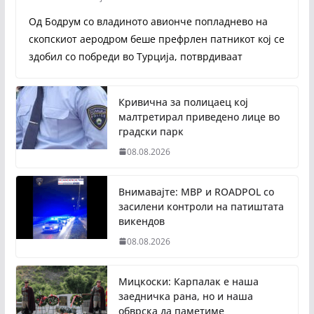
Од Бодрум со владиното авионче попладнево на
скопскиот аеродром беше префрлен патникот кој се
здобил со побреди во Турција, потврдиваат
Кривична за полицаец кој
малтретирал приведено лице во
градски парк
08.08.2026
Внимавајте: МВР и ROADPOL со
засилени контроли на патиштата
викендов
08.08.2026
Мицкоски: Карпалак е наша
заедничка рана, но и наша
обврска да паметиме