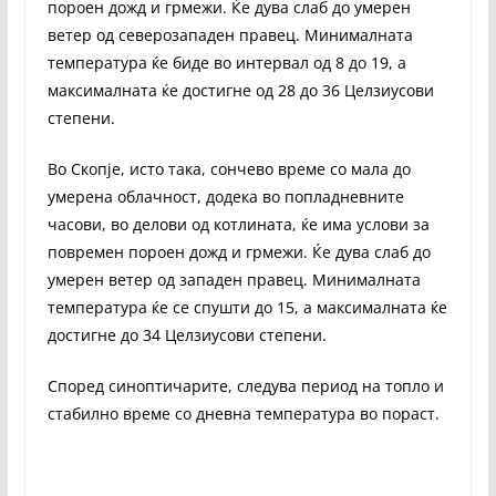
пороен дожд и грмежи. Ќе дува слаб до умерен
ветер од северозападен правец. Минималната
температура ќе биде во интервал од 8 до 19, а
максималната ќе достигне од 28 до 36 Целзиусови
степени.
Во Скопје, исто така, сончево време со мала до
умерена облачност, додека во попладневните
часови, во делови од котлината, ќе има услови за
повремен пороен дожд и грмежи. Ќе дува слаб до
умерен ветер од западен правец. Минималната
температура ќе се спушти до 15, а максималната ќе
достигне до 34 Целзиусови степени.
Според синоптичарите, следува период на топло и
стабилно време со дневна температура во пораст.