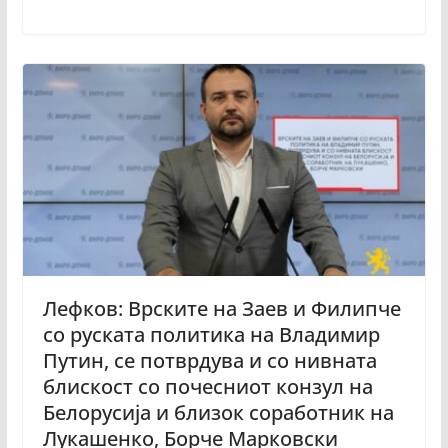
Лефков: Врските на Заев и Филипче
со руската политика на Владимир
Путин, се потврдува и со нивната
блискост со почесниот конзул на
Белорусија и близок соработник на
Лукашенко, Борче Марковски