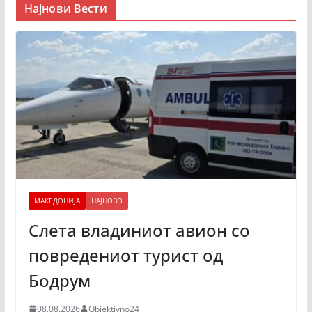
Најнови Вести
МАКЕДОНИЈА
НАЈНОВО
Слета владиниот авион со
повредениот турист од
Бодрум
08.08.2026
Objektivno24