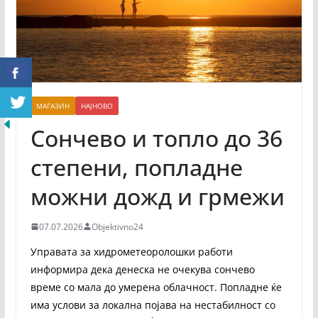
МАГАЗИН
НАЈНОВО
Сончево и топло до 36
степени, попладне
можни дожд и грмежи
07.07.2026
Objektivno24
Управата за хидрометеоролошки работи
информира дека денеска не очекува сончево
време со мала до умерена облачност. Попладне ќе
има услови за локална појава на нестабилност со