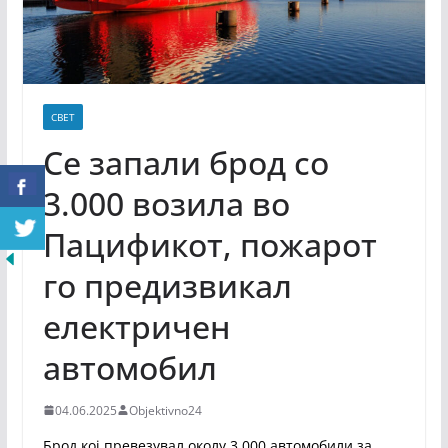
СВЕТ
Се запали брод со
3.000 возила во
Пацификот, пожарот
го предизвикал
електричен
автомобил
04.06.2025
Objektivno24
Брод кој превезувал околу 3.000 автомобили за