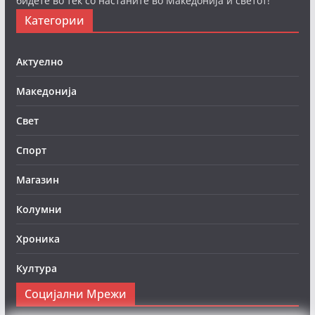
бидете во тек со настаните во Македонија и светот!
Категории
Актуелно
Македонија
Свет
Спорт
Магазин
Колумни
Хроника
Култура
Социјални Мрежи