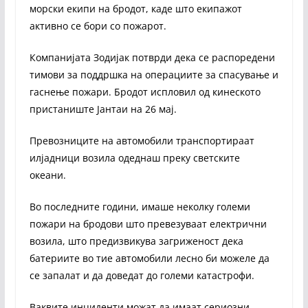
морски екипи на бродот, каде што екипажот
активно се бори со пожарот.
Компанијата Зодијак потврди дека се распоредени
тимови за поддршка на операциите за спасување и
гаснење пожари. Бродот испловил од кинеското
пристаниште Јантаи на 26 мај.
Превозниците на автомобили транспортираат
илјадници возила одеднаш преку светските
океани.
Во последните години, имаше неколку големи
пожари на бродови што превезуваат електрични
возила, што предизвикува загриженост дека
батериите во тие автомобили лесно би можеле да
се запалат и да доведат до големи катастрофи.
Ваквите инциденти можат да имаат сериозни