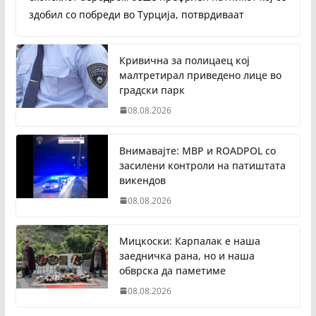
здобил со побреди во Турција, потврдиваат
Кривична за полицаец кој
малтретирал приведено лице во
градски парк
08.08.2026
Внимавајте: МВР и ROADPOL со
засилени контроли на патиштата
викендов
08.08.2026
Мицкоски: Карпалак е наша
заедничка рана, но и наша
обврска да паметиме
08.08.2026