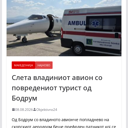
МАКЕДОНИЈА
НАЈНОВО
Слета владиниот авион со
повредениот турист од
Бодрум
08.08.2026
Objektivno24
Од Бодрум со владиното авионче попладнево на
скопскиот аеродром беше префрлен патникот кој се