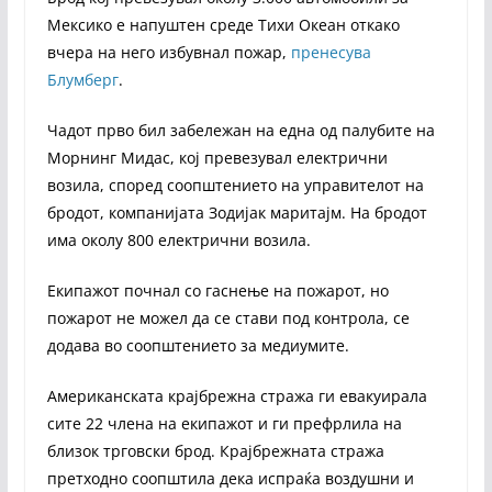
Мексико е напуштен среде Тихи Океан откако
вчера на него избувнал пожар,
пренесува
Блумберг
.
Чадот прво бил забележан на една од палубите на
Морнинг Мидас, кој превезувал електрични
возила, според соопштението на управителот на
бродот, компанијата Зодијак маритајм. На бродот
има околу 800 електрични возила.
Екипажот почнал со гаснење на пожарот, но
пожарот не можел да се стави под контрола, се
додава во соопштението за медиумите.
Американската крајбрежна стража ги евакуирала
сите 22 члена на екипажот и ги префрлила на
близок трговски брод. Крајбрежната стража
претходно соопштила дека испраќа воздушни и