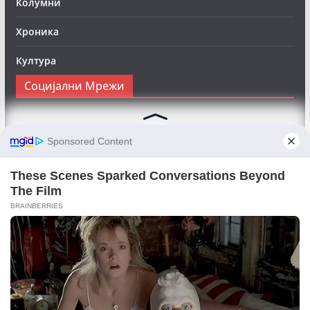
Колумни
Хроника
Култура
Социјални Мрежи
Следете нè на Фејсбук за да сте во тек со најновите
вести:
Objektivno24.mk