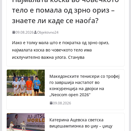
тело е помала од зрно ориз –
знаете ли каде се наоѓа?
09.08.2026
Objektivno24
Иако е толку мала што е пократка од зрно ориз,
најмалата коска во човечкото тело има
исклучително важна улога. Станува
Македонските тенисери со трофеј
го завршија настапот во
конкуренција на двојки на
„Neocom open 2026“
09.08.2026
Катерина Ацевска светска
вицешампионка во џиу – џицу