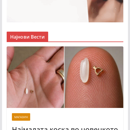
Најнови Вести
МАГАЗИН
Најмалата коска во човечкото