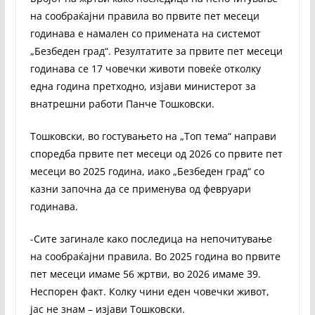
на сообраќајни правила во првите пет месеци
годинава е намален со примената на системот
„Безбеден град“. Резултатите за првите пет месеци
годинава се 17 човечки животи повеќе отколку
една година претходно, изјави министерот за
внатрешни работи Панче Тошковски.
Тошковски, во гостувањето на „Топ тема“ направи
споредба првите пет месеци од 2026 со првите пет
месеци во 2025 година, иако „Безбеден град“ со
казни започна да се применува од февруари
годинава.
-Сите загинале како последица на непочитување
на сообраќајни правила. Во 2025 година во првите
пет месеци имаме 56 жртви, во 2026 имаме 39.
Неспорен факт. Колку чини еден човечки живот,
јас не знам – изјави Тошковски.