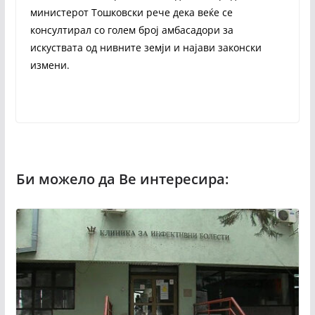
министерот Тошковски рече дека веќе се
консултирал со голем број амбасадори за
искуствата од нивните земји и најави законски
измени.