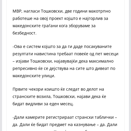
МВР, нагласи Тошковски, две години макотрпно
работеше на овој проект којшто е најгорлив за
македонските граѓани кога зборуваме за
безбедност.
-Ова е систем којшто за да ги даде посакуваните
резултати навистина требаат повеќе од пет месеци
– изјави Тошковски, најавувајќи дека максимално
репресивно ќе се дејствува на сите што дивеат по
македонските улици.
Првите чекори коишто ќе следат во делот на
странските возила, Тошковски, најави дека ќе
бидат видливи за еден месец.
-Дали камерите регистрираат странски таблички –
да. Дали ќе бидат предмет на казнување – да. Дали