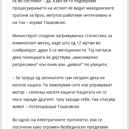
се во системот – да. Како ќе го подобриме
процесуирањето на истиот ќе видат македонските
граѓани за брзо, меѓутоа работиме интензивно и
на тоа – изјави Тошковски.
Министерот сподели загрижувачка статистика за
изминатиот месец, каде што од 12 жртви во
сообраќајот, дури 5 се мотоциклисти. Тој нагласи
дека полицијата ќе дејствува „максимално
репресивно“ кон оние кои „дивеат“ по улиците.
– За тројца од загинатите сум сигурен дека не
носеле кацига. Ги замолувам сите кои управуваат
мотор – секогаш носете кацига! Кацигата не се
носи заради другиот, туку заради себе, таа спасува
живот – потенцираше Тошковски.
Во однос на електричните тротинети, кои се
посочени како огромен безбедносен предизвик