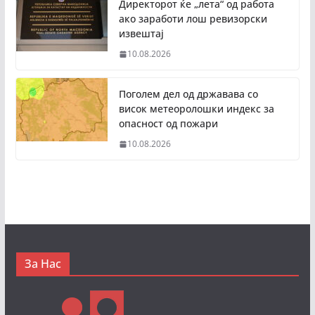
Директорот ќе „лета“ од работа
ако заработи лош ревизорски
извештај
10.08.2026
Поголем дел од државава со
висок метеоролошки индекс за
опасност од пожари
10.08.2026
За Нас