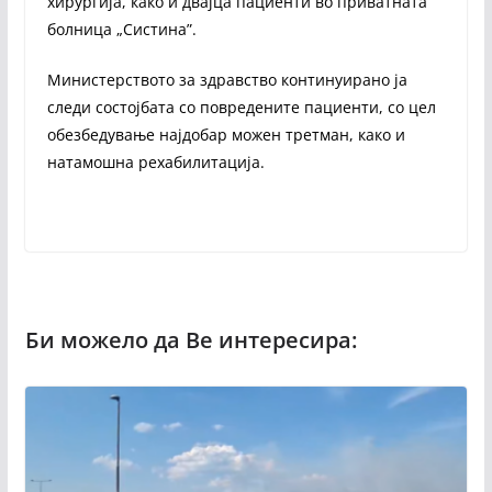
хирургија, како и двајца пациенти во приватната
болница „Систина”.
Министерството за здравство континуирано ја
следи состојбата со повредените пациенти, со цел
обезбедување најдобар можен третман, како и
натамошна рехабилитација.