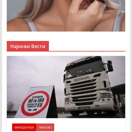
Најнови Вести
МАКЕДОНИЈА
НАЈНОВО