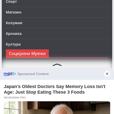
Спорт
Магазин
Колумни
Хроника
Култура
Социјални Мрежи
Следете нè на Фејсбук за да сте во тек со најновите
вести:
Objektivno24.mk