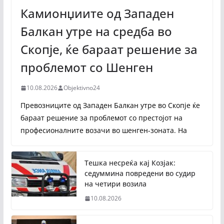
Камионџиите од Западен
Балкан утре на средба во
Скопје, ќе бараат решение за
проблемот со Шенген
10.08.2026
Objektivno24
Превозниците од Западен Балкан утре во Скопје ќе
бараат решение за проблемот со престојот на
професионалните возачи во шенген-зоната. На
Тешка несреќа кај Козјак:
седуммина повредени во судир
на четири возила
10.08.2026