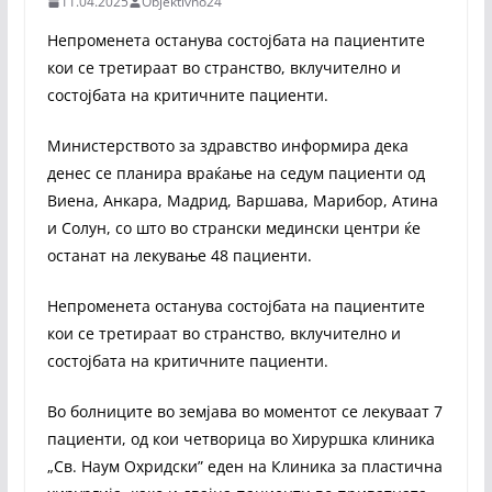
11.04.2025
Objektivno24
Непроменета останува состојбата на пациентите
кои се третираат во странство, вклучително и
состојбата на критичните пациенти.
Министерството за здравство информира дека
денес се планира враќање на седум пациенти од
Виена, Анкара, Мадрид, Варшава, Марибор, Атина
и Солун, со што во странски медински центри ќе
останат на лекување 48 пациенти.
Непроменета останува состојбата на пациентите
кои се третираат во странство, вклучително и
состојбата на критичните пациенти.
Во болниците во земјава во моментот се лекуваат 7
пациенти, од кои четворица во Хируршка клиника
„Св. Наум Охридски” еден на Клиника за пластична