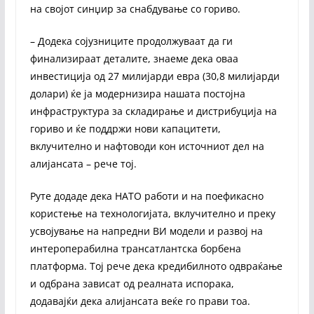
на својот синџир за снабдување со гориво.
– Додека сојузниците продолжуваат да ги
финализираат деталите, знаеме дека оваа
инвестиција од 27 милијарди евра (30,8 милијарди
долари) ќе ја модернизира нашата постојна
инфраструктура за складирање и дистрибуција на
гориво и ќе поддржи нови капацитети,
вклучително и нафтоводи кон источниот дел на
алијансата – рече тој.
Руте додаде дека НАТО работи и на поефикасно
користење на технологијата, вклучително и преку
усвојување на напредни ВИ модели и развој на
интероперабилна трансатлантска борбена
платформа. Тој рече дека кредибилното одвраќање
и одбрана зависат од реалната испорака,
додавајќи дека алијансата веќе го прави тоа.