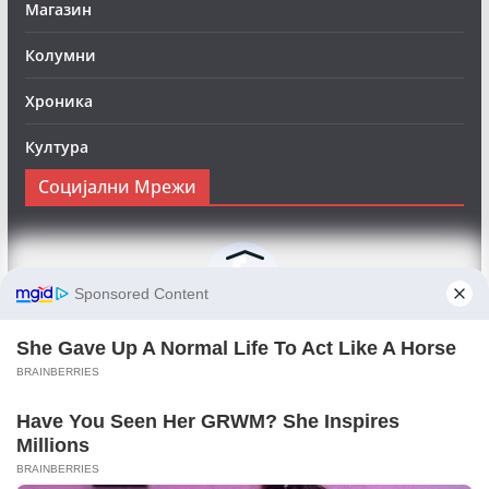
Магазин
Колумни
Хроника
Култура
Социјални Мрежи
Следете нè на Фејсбук за да сте во тек со најновите
вести:
Objektivno24.mk