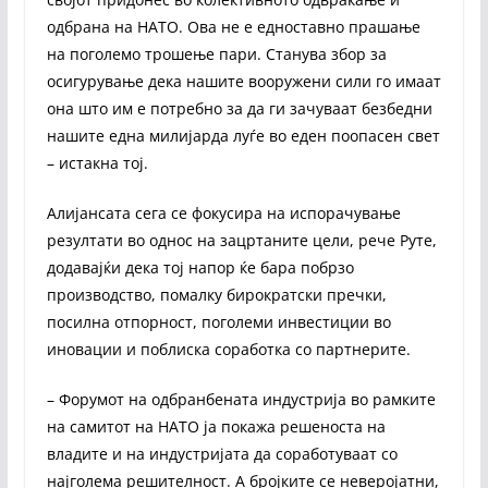
одбрана на НАТО. Ова не е едноставно прашање
на поголемо трошење пари. Станува збор за
осигурување дека нашите вооружени сили го имаат
она што им е потребно за да ги зачуваат безбедни
нашите една милијарда луѓе во еден поопасен свет
– истакна тој.
Алијансата сега се фокусира на испорачување
резултати во однос на зацртаните цели, рече Руте,
додавајќи дека тој напор ќе бара побрзо
производство, помалку бирократски пречки,
посилна отпорност, поголеми инвестиции во
иновации и поблиска соработка со партнерите.
– Форумот на одбранбената индустрија во рамките
на самитот на НАТО ја покажа решеноста на
владите и на индустријата да соработуваат со
најголема решителност. А бројките се неверојатни,