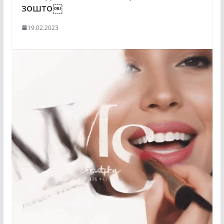
зошто￼
19.02.2023