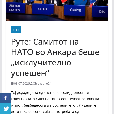
СВЕТ
Руте: Самитот на
НАТО во Анкара беше
„исклучително
успешен“
08.07.2026
Objektivno24
Тој додаде дека единството, солидарноста и
колективната сила на НАТО остануваат основа на
мирот, безбедноста и просперитетот. Лидерите
исто така се согласија за потребата од