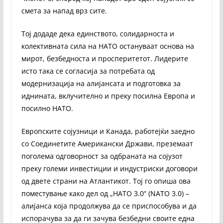
смета за напад врз сите.
Тој додаде дека единството, солидарноста и
колективната сила на НАТО остануваат основа на
мирот, безбедноста и просперитетот. Лидерите
исто така се согласија за потребата од
модернизација на алијансата и подготовка за
иднината, вклучително и преку посилна Европа и
посилно НАТО.
Европските сојузници и Канада, работејќи заедно
со Соединетите Американски Држави, преземаат
поголема одговорност за одбраната на сојузот
преку големи инвестиции и индустриски договори
од двете страни на Атлантикот. Тој го опиша ова
поместување како дел од „НАТО 3.0“ (NATO 3.0) –
алијанса која продолжува да се приспособува и да
испорачува за да ги зачува безбедни своите една