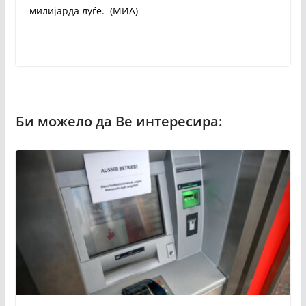
милијарда луѓе. (МИА)