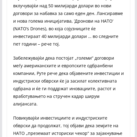
вклучувајќи над 50 милијарди долари во нови
договори за набавка за само еден ден. Лансиравме
и нова голема иницијатива, ’Дронови на НАТО‘
(NATO’s Drones), во која сојузниците ќе
инвестираат 40 милијарди долари … во следните
пет години – рече тој.
Забележувајќи дека постојат „големи“ договори
меѓу американските и европските одбранбени
компании, Руте рече дека објавените инвестиции и
индустриски обврски ќе ја засилат колективната
одбрана и ќе ги поддржат иновациите, растот и
вработувањето на стручен кадар ширум
алијансата.
Повикувајќи инвестициите и индустриските
обврски да продолжат, тој објави дека земјите на
НАТО „преземаат историски чекор“ за зајакнување