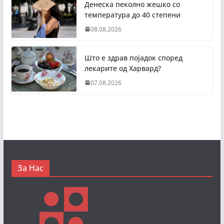
Денеска пеколно жешко со
температура до 40 степени
08.08.2026
Што е здрав појадок според
лекарите од Харвард?
07.08.2026
За Нас