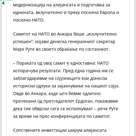
модернизација на алијансата и подготовка за
иднината, вклучително и преку посилна Европа и
посилно НАТО.
Самитот на НАТО во Анкара беше „исклучително
успешен“, изјави денеска генералниот секретар
Марк Руте во своето обраќање по состанокот.
– Пораката од овој самит е едноставна: НАТО
испорачува резултати. Пред една година им се
заблагодаривме на сојузниците кои донесоа
историски одлуки за зајакнување на нашиот сојуз.
Овде во Анкара, каде што бевме одлично
пречекани од претседателот Ердоган, покажавме
дека тие обврски сега се исполнуваат – рече Руте
за време на прес-конференцијата по самитот.
Сопствените инвестиции ширум алијансата