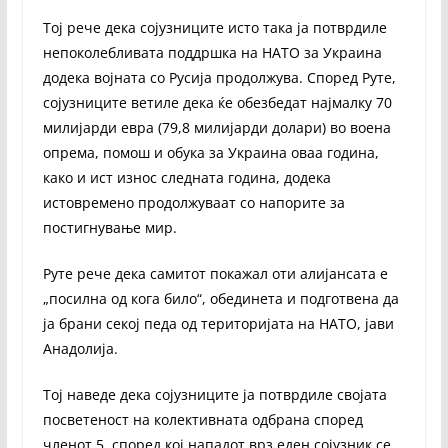
Тој рече дека сојузниците исто така ја потврдиле
непоколебливата поддршка на НАТО за Украина
додека војната со Русија продолжува. Според Руте,
сојузниците ветиле дека ќе обезбедат најмалку 70
милијарди евра (79,8 милијарди долари) во воена
опрема, помош и обука за Украина оваа година,
како и ист износ следната година, додека
истовремено продолжуваат со напорите за
постигнување мир.
Руте рече дека самитот покажал оти алијансата е
„посилна од кога било“, обединета и подготвена да
ја брани секој педа од територијата на НАТО, јави
Анадолија.
Тој наведе дека сојузниците ја потврдиле својата
посветеност на колективната одбрана според
членот 5, според кој нападот врз еден сојузник се