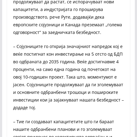
продолжуваат да растат, се испорачуваат нови
капацитети, а индустријата го проширува
производството, рече Руте, додавајќи дека
европските сојузници и Канада преземаат „голема
одговорност“ за заедничката безбедност.
– Сојузниците го открија значајниот напредок кој е
веќе постигнат кон инвестирање на 5 отсто од БДП
во одбраната до 2035 година. Веќе достигнавме 4
проценти, на само една година од почетокот на
овој 10-годишен проект. Така што, моментумот е
јасен. Сојузниците продолжуваат да ги зголемуваат
и основните одбранбени трошоци и пошироките
инвестиции кои ја зајакнуваат нашата безбедност –
додаде тој.
– Тие ги создаваат капацитетите што ги бараат
нашите одбранбени планови и го зголемуваат
својот придонес во колективното одвраќање и