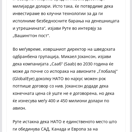
милијарди долари. Исто така, ќе потврдиме дека
инвестираме во клучни технологии за да ги
исполниме безбедносните барања на денешницата
и утрешнината“, изјави Руте во интервју за
„Вашингтон пост“.
Во меѓувреме, извршниот директор на шведската
одбранбена групација, Микаел Јохансон, изјави
дека компанијата „Сааб“ (Saab) во 2030 година ќе
може да почне со испорака на авионите „Глобалај“
(GlobalEye) доколку НАТО во најкус можен рок
потпише договор со нив. Јохансон додаде дека
конечната цена сè уште не е договорена, но дека
ќе изнесува меѓу 400 и 450 милиони долари по
авион.
Руте истакна дека НАТО е единственото место што
ги обединува САД, Канада и Европа за на