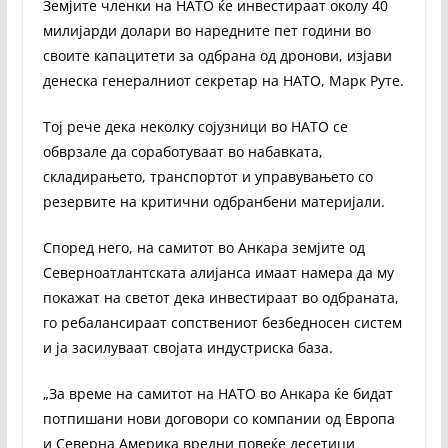
Земјите членки на НАТО ќе инвестираат околу 40
милијарди долари во наредните пет години во
своите капацитети за одбрана од дронови, изјави
денеска генералниот секретар на НАТО, Марк Руте.
Тој рече дека неколку сојузници во НАТО се
обврзале да соработуваат во набавката,
складирањето, транспортот и управувањето со
резервите на критични одбранбени материјали.
Според него, на самитот во Анкара земјите од
Северноатлантската алијанса имаат намера да му
покажат на светот дека инвестираат во одбраната,
го ребалансираат сопствениот безбедносен систем
и ја засилуваат својата индустриска база.
„За време на самитот на НАТО во Анкара ќе бидат
потпишани нови договори со компании од Европа
и Северна Америка вредни повеќе десетици