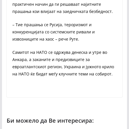
практичен начин да ги решаваат најитните
прашања кои влијаат на заедничката безбедност.
– Тие прашања се Русија, тероризмот и
конкуренцијата со системските ривали и
извозниците на хаос – рече Руте.
Самитот на НАТО се одржува денеска и утре во
Анкара, а заканите и предизвиците за
евроатлантскиот регион, Украина и јужното крило
на НАТО ќе бидат меѓу клучните теми на собирот.