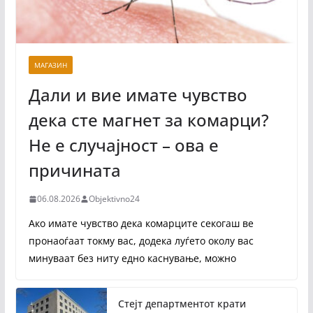
МАГАЗИН
Дали и вие имате чувство
дека сте магнет за комарци?
Не е случајност – ова е
причината
06.08.2026
Objektivno24
Ако имате чувство дека комарците секогаш ве
пронаоѓаат токму вас, додека луѓето околу вас
минуваат без ниту едно каснување, можно
Стејт департментот крати