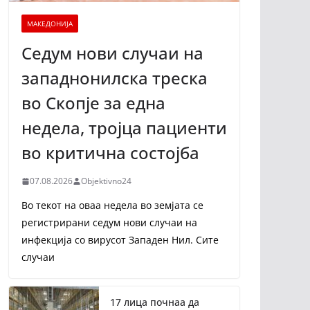
МАКЕДОНИЈА
Седум нови случаи на
западнонилска треска
во Скопје за една
недела, тројца пациенти
во критична состојба
07.08.2026
Objektivno24
Во текот на оваа недела во земјата се
регистрирани седум нови случаи на
инфекција со вирусот Западен Нил. Сите
случаи
17 лица почнаа да