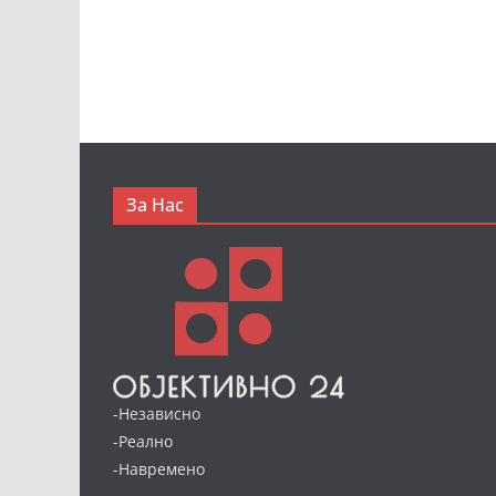
За Нас
-Независно
-Реално
-Навремено