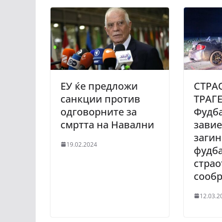
ЕУ ќе предложи
СТРА
санкции против
ТРАГЕ
одговорните за
Фудба
смртта на Навални
завие
загин
19.02.2024
фудб
страо
сообр
12.03.2