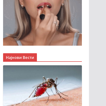
Најнови Вести