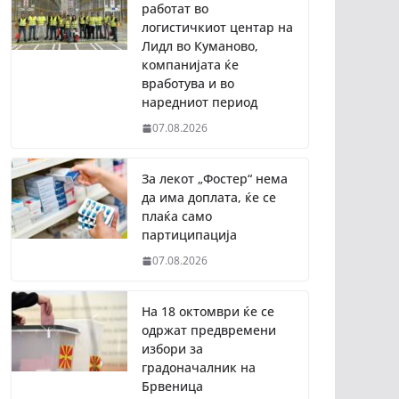
работат во
логистичкиот центар на
Лидл во Куманово,
компанијата ќе
вработува и во
наредниот период
07.08.2026
За лекот „Фостер“ нема
да има доплата, ќе се
плаќа само
партиципација
07.08.2026
На 18 октомври ќе се
одржат предвремени
избори за
градоначалник на
Брвеница