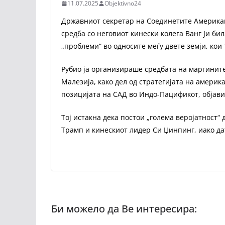
11.07.2025
Objektivno24
Државниот секретар на Соединетите Американ
средба со неговиот кинески колега Ванг Ји би
„проблеми“ во односите меѓу двете земји, кои 
Рубио ја организираше средбата на маргинит
Малезија, како дел од стратегијата на амери
позицијата на САД во Индо-Пацификот, објави 
Тој истакна дека постои „голема веројатност“
Трамп и кинескиот лидер Си Џинпинг, иако да