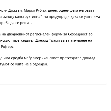
ски Држави, Марко Рубио, денес оцени дека неговата
ла „многу конструктивна“, но предупреди дека сè уште има
треба да се решат.
е на дводневниот регионален форум за безбедност во
канскиот претседател Доналд Трамп за зајакнување на
Ројтерс.
 да има средба меѓу американскиот претседател Доналд
тумот сè уште не е одреден.