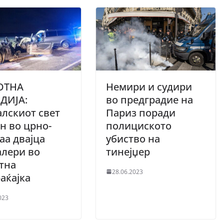
ОТНА
Немири и судири
ДИЈА:
во предградиe на
лскиот свет
Париз поради
н во црно-
полициското
аа двајца
убиство на
алери во
тинејџер
тна
28.06.2023
аќајка
023