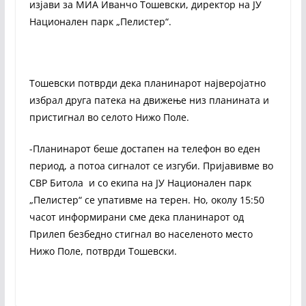
изјави за МИА Иванчо Тошевски, директор на ЈУ
Национален парк „Пелистер“.
Тошевски потврди дека планинарот најверојатно
избрал друга патека на движење низ планината и
пристигнал во селото Нижо Поле.
-Планинарот беше достапен на телефон во еден
период, а потоа сигналот се изгуби. Пријавивме во
СВР Битола и со екипа на ЈУ Национален парк
„Пелистер“ се упативме на терен. Но, околу 15:50
часот информирани сме дека планинарот од
Прилеп безбедно стигнал во населеното место
Нижо Поле, потврди Тошевски.