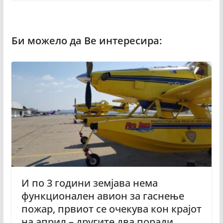
И по 3 години земјава нема
функционален авион за гаснење
пожар, првиот се очекува кон крајот
на април – другите два поради