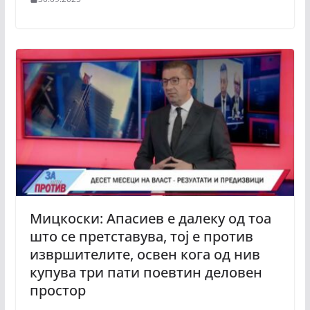
Мицкоски: Апасиев е далеку од тоа
што се претставува, тој е против
извршителите, освен кога од нив
купува три пати поевтин деловен
простор