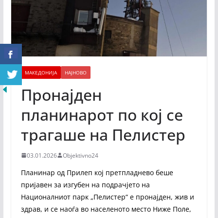
МАКЕДОНИЈА
НАЈНОВО
Пронајден
планинарот по кој се
трагаше на Пелистер
03.01.2026
Objektivno24
Планинар од Прилеп кој претпладнево беше
пријавен за изгубен на подрачјето на
Националниот парк „Пелистер“ е пронајден, жив и
здрав, и се наоѓа во населеното место Ниже Поле,