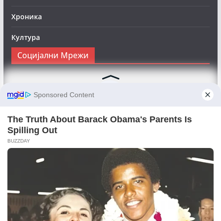
Хроника
Култура
Социјални Мрежи
Следете нè на Фејсбук за да сте во тек со најновите
вести:
Objektivno24.mk