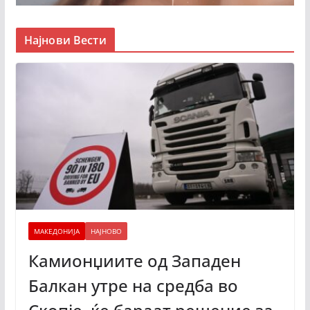
Најнови Вести
МАКЕДОНИЈА
НАЈНОВО
Камионџиите од Западен
Балкан утре на средба во