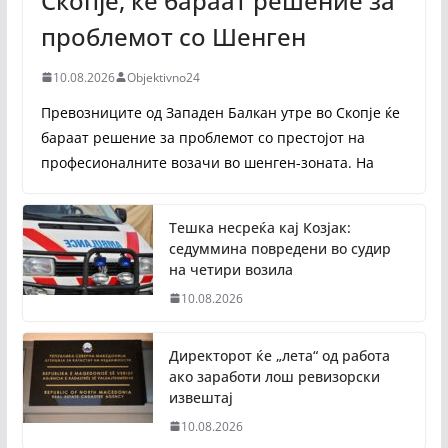
Скопје, ќе бараат решение за
проблемот со Шенген
10.08.2026
Objektivno24
Превозниците од Западен Балкан утре во Скопје ќе
бараат решение за проблемот со престојот на
професионалните возачи во шенген-зоната. На
Тешка несреќа кај Козјак:
седуммина повредени во судир
на четири возила
10.08.2026
Директорот ќе „лета“ од работа
ако заработи лош ревизорски
извештај
10.08.2026