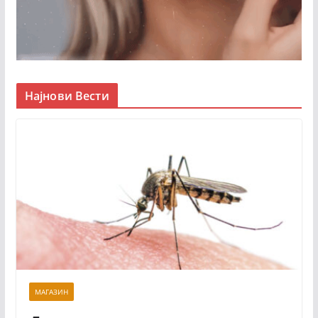
Најнови Вести
МАГАЗИН