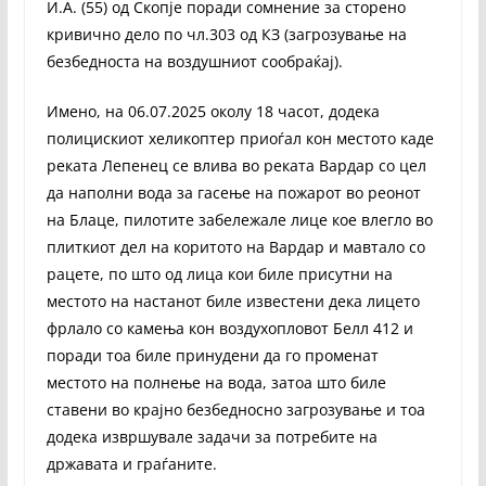
И.А. (55) од Скопје поради сомнение за сторено
кривично дело по чл.303 од КЗ (загрозување на
безбедноста на воздушниот сообраќај).
Имено, на 06.07.2025 околу 18 часот, додека
полицискиот хеликоптер приоѓал кон местото каде
реката Лепенец се влива во реката Вардар со цел
да наполни вода за гасење на пожарот во реонот
на Блаце, пилотите забележале лице кое влегло во
плиткиот дел на коритото на Вардар и мавтало со
рацете, по што од лица кои биле присутни на
местото на настанот биле известени дека лицето
фрлало со камења кон воздухопловот Белл 412 и
поради тоа биле принудени да го променат
местото на полнење на вода, затоа што биле
ставени во крајно безбедносно загрозување и тоа
додека извршувале задачи за потребите на
државата и граѓаните.