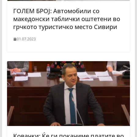
ГОЛЕМ БРОЈ: Автомобили со
македонски таблички оштетени во
грчкото туристичко место Сивири
01.07.2023
Ковачки: Ќе ги покачиме платите во