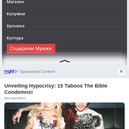
Магазин
Колумни
Хроника
Култура
Социјални Мрежи
Следете нè на Фејсбук за да сте во тек со најновите
вести:
Objektivno24.mk