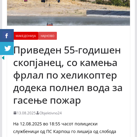
МАКЕДОНИЈА
НАЈНОВО
Приведен 55-годишен
скопјанец, со камења
фрлал по хеликоптер
додека полнел вода за
гасење пожар
13.08.2025
Objektivno24
На 12.08.2025 во 18:55 часот полициски
службеници од ПС Карпош го лишија од слобода