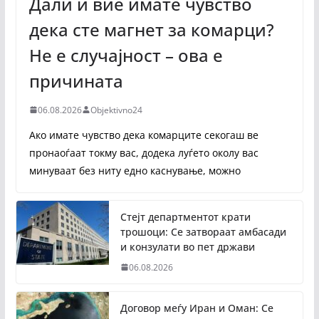
Дали и вие имате чувство
дека сте магнет за комарци?
Не е случајност – ова е
причината
06.08.2026
Objektivno24
Ако имате чувство дека комарците секогаш ве
пронаоѓаат токму вас, додека луѓето околу вас
минуваат без ниту едно каснување, можно
Стејт департментот крати
трошоци: Се затвораат амбасади
и конзулати во пет држави
06.08.2026
Договор меѓу Иран и Оман: Се