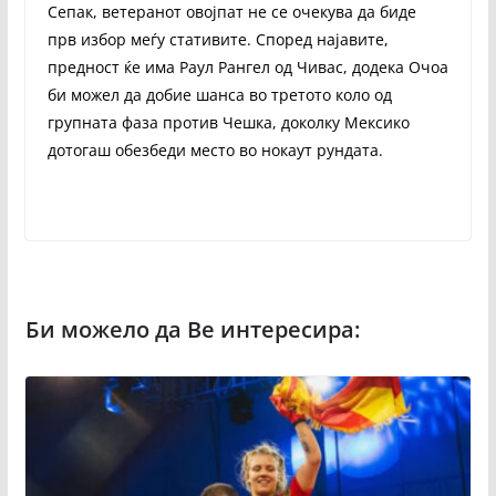
Сепак, ветеранот овојпат не се очекува да биде
прв избор меѓу стативите. Според најавите,
предност ќе има Раул Рангел од Чивас, додека Очоа
би можел да добие шанса во третото коло од
групната фаза против Чешка, доколку Мексико
дотогаш обезбеди место во нокаут рундата.