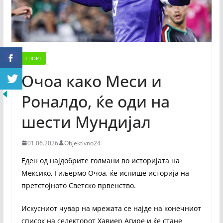
СПОРТ
Очоа како Меси и
Роналдо, ќе оди на
шести Мундијал
01.06.2026
Objektivno24
Еден од најдобрите голмани во историјата на
Мексико, Гиљермо Очоа, ќе испише историја на
претстојното Светско првенство.
Искусниот чувар на мрежата се најде на конечниот
список на селекторот Хавиер Агире и ќе стане