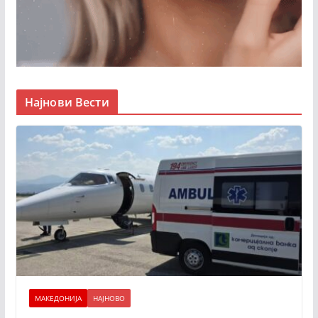
Најнови Вести
МАКЕДОНИЈА
НАЈНОВО