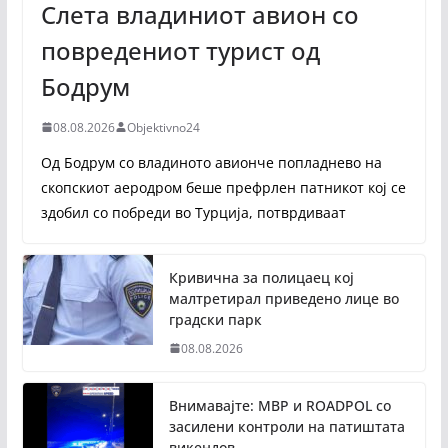
Слета владиниот авион со
повредениот турист од
Бодрум
08.08.2026
Objektivno24
Од Бодрум со владиното авионче попладнево на
скопскиот аеродром беше префрлен патникот кој се
здобил со побреди во Турција, потврдиваат
Кривична за полицаец кој
малтретирал приведено лице во
градски парк
08.08.2026
Внимавајте: МВР и ROADPOL со
засилени контроли на патиштата
викендов