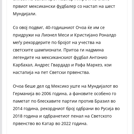
првиот мексикански фудбалер со настап на шест
Мундијали.
Со овој подвиг, 40-годишниот Очоа ќе им се
придружи на Лионел Меси и Кристијано Роналдо
меѓу рекордерите по бројот на учества на
светските шампионати. Притоа ги надмина
легендите на мексиканскиот фудбал Антонио
Карбахал, Андрес Гвардадо и Рафа Маркез, кои
настапија на пет Светски првенства.
Очоа беше дел од Мексико уште на Мундијалот во
Германија во 2006 година, а фановите особено го
паметат по блескавите партии против Бразил во
2014 година, рекордниот број одбрани во Русија во
2018 година и одбранетиот пенал на Светското
првенство во Катар во 2022 година.