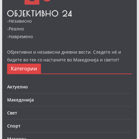
-Независно
-Реално
-Навремено
Објективни и независни дневни вести. Следете нè и
бидете во тек со настаните во Македонија и светот!
Категории
Актуелно
Македонија
Свет
Спорт
Магазин