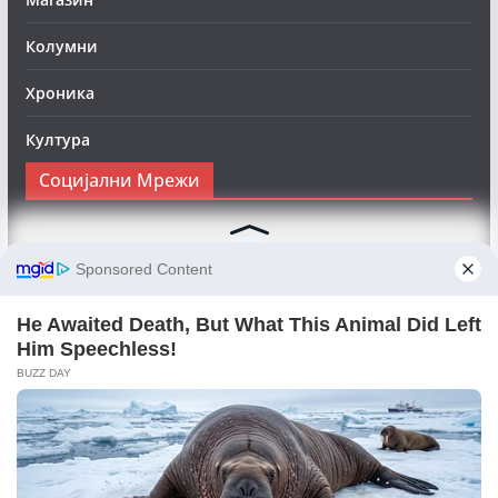
Колумни
Хроника
Култура
Социјални Мрежи
Следете нè на Фејсбук за да сте во тек со најновите
вести:
Objektivno24.mk