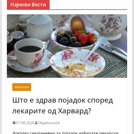
Најнови Вести
МАГАЗИН
Што е здрав појадок според
лекарите од Харвард?
07.08.2026
Objektivno24
Доколку секојдневно за појадок избирате пекарски