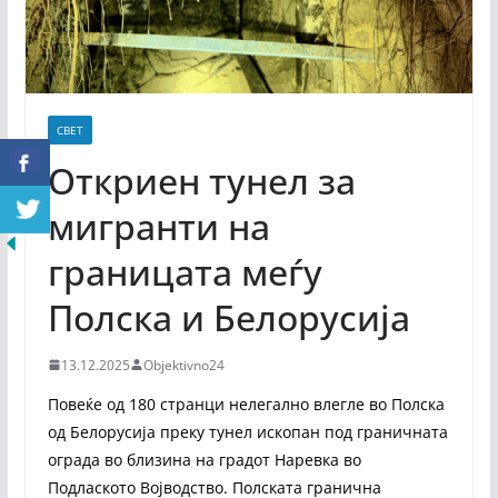
СВЕТ
Откриен тунел за
мигранти на
границата меѓу
Полска и Белорусија
13.12.2025
Objektivno24
Повеќе од 180 странци нелегално влегле во Полска
од Белорусија преку тунел ископан под граничната
ограда во близина на градот Наревка во
Подлаското Војводство. Полската гранична