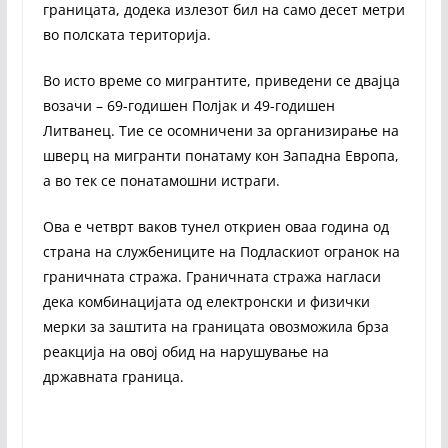
границата, додека излезот бил на само десет метри
во полската територија.
Во исто време со мигрантите, приведени се двајца
возачи – 69-годишен Полјак и 49-годишен
Литванец. Тие се осомничени за организирање на
шверц на мигранти понатаму кон Западна Европа,
а во тек се понатамошни истраги.
Ова е четврт ваков тунел откриен оваа година од
страна на службениците на Подласкиот огранок на
граничната стража. Граничната стража нагласи
дека комбинацијата од електронски и физички
мерки за заштита на границата овозможила брза
реакција на овој обид на нарушување на
државната граница.