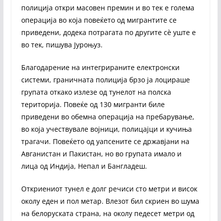
полиција откри масовен премин и во тек е голема
операција во која повеќето од мигрантите се
приведени, додека потрагата по другите сè уште е
во тек, пишува Јуроњуз.
Благодарение на интегрираните електронски
системи, граничната полиција брзо ја лоцираше
групата откако излезе од тунелот на полска
територија. Повеќе од 130 мигранти биле
приведени во обемна операција на пребарување,
во која учествувале војници, полицајци и кучиња
трагачи. Повеќето од уапсените се државјани на
Авганистан и Пакистан, но во групата имало и
лица од Индија, Непал и Бангладеш.
Откриениот тунел е долг речиси сто метри и висок
околу еден и пол метар. Влезот бил скриен во шума
на белоруската страна, на околу педесет метри од