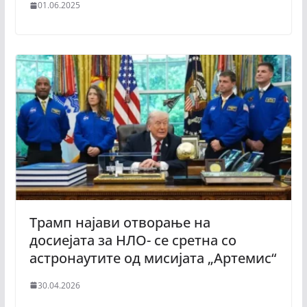
01.06.2025
Трамп најави отворање на
досиејата за НЛО- се сретна со
астронаутите од мисијата „Артемис“
30.04.2026