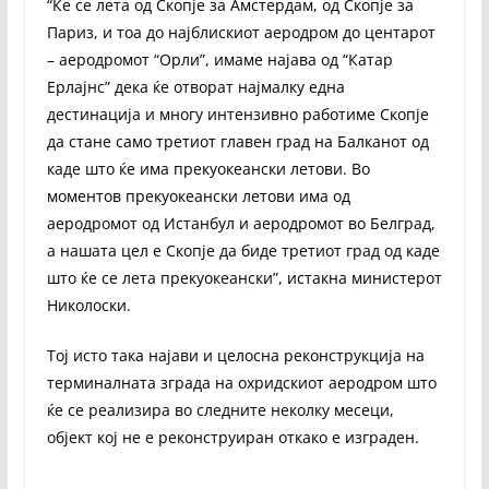
“Ќе се лета од Скопје за Амстердам, од Скопје за
Париз, и тоа до најблискиот аеродром до центарот
– аеродромот “Орли”, имаме најава од “Катар
Ерлајнс” дека ќе отворат најмалку една
дестинација и многу интензивно работиме Скопје
да стане само третиот главен град на Балканот од
каде што ќе има прекуокеански летови. Во
моментов прекуокеански летови има од
аеродромот од Истанбул и аеродромот во Белград,
а нашата цел е Скопје да биде третиот град од каде
што ќе се лета прекуокеански”, истакна министерот
Николоски.
Тој исто така најави и целосна реконструкција на
терминалната зграда на охридскиот аеродром што
ќе се реализира во следните неколку месеци,
објект кој не е реконструиран откако е изграден.