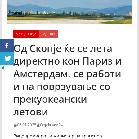
МАКЕДОНИЈА
НАЈНОВО
Од Скопје ќе се лета
директно кон Париз и
Амстердам, се работи
и на поврзување со
прекуокеански
летови
06.01.2025
Objektivno24
Вицепремиерот и министер за транспорт