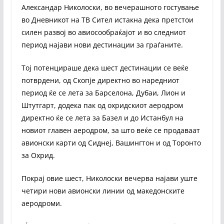
Александар Николоски, во вечерашното гостување
во Дневникот на ТВ Сител истакна дека претстои
силен развој во авиосообраќајот и во следниот
период најави нови дестинации за граѓаните.
Тој потенцираше дека шест дестинации се веќе
потврдени, од Скопје директно во наредниот
период ќе се лета за Барселона, Дубаи, Лион и
Штутгарт, додека пак од охридскиот аеродром
директно ќе се лета за Базел и до Истанбул на
новиот главен аеродром, за што веќе се продаваат
авионски карти од Сиднеј, Вашингтон и од Торонто
за Охрид.
Покрај овие шест, Николоски вечерва најави уште
четири нови авионски линии од македонските
аеродроми.