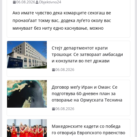
06.08.2026
Objektivno24
Ако имате чувство дека комарците секогаш ве
пронаоѓаат токму вас, додека луѓето околу вас
минуваат без ниту едно каснување, можно
Стејт департментот крати
трошоци: Се затвораат амбасади
и конзулати во пет држави
06.08.2026
Договор меѓу Иран и Оман: Се
подготвува 60-дневен план за
отворање на Ормуската Теснина
06.08.2026
Македонските кадети со победа
го отворија Европското првенство