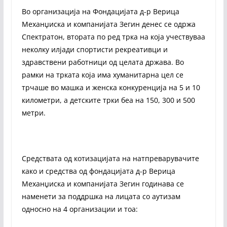
Во организација на Фондацијата д-р Верица
Механџиска и компанијата Зегин денес се одржа
Спектратон, втората по ред трка на која учествуваа
неколку илјади спортисти рекреативци и
здравствени работници од целата држава. Во
рамки на трката која има хуманитарна цел се
трчаше во машка и женска конкуренција на 5 и 10
километри, а детските трки беа на 150, 300 и 500
метри.
Средствата од котизацијата на натпреварувачите
како и средства од фондацијата д-р Верица
Механџиска и компанијата Зегин годинава се
наменети за поддршка на лицата со аутизам
односно на 4 организации и тоа: