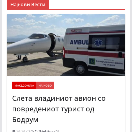
Најнови Вести
МАКЕДОНИЈА
НАЈНОВО
Слета владиниот авион со
повредениот турист од
Бодрум
08.08.2026
Objektivno24