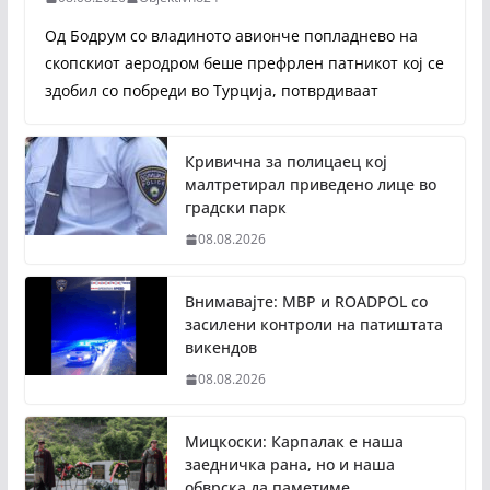
Од Бодрум со владиното авионче попладнево на
скопскиот аеродром беше префрлен патникот кој се
здобил со побреди во Турција, потврдиваат
Кривична за полицаец кој
малтретирал приведено лице во
градски парк
08.08.2026
Внимавајте: МВР и ROADPOL со
засилени контроли на патиштата
викендов
08.08.2026
Мицкоски: Карпалак е наша
заедничка рана, но и наша
обврска да паметиме