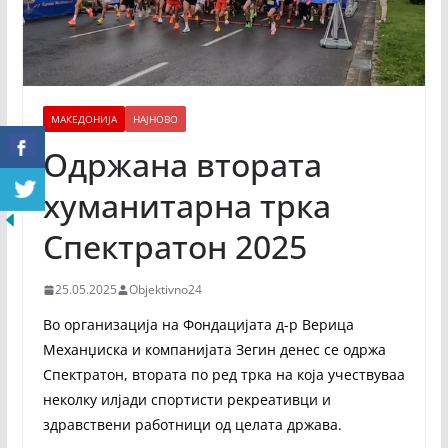
МАКЕДОНИЈА
НАЈНОВО
Одржана втората
хуманитарна трка
Спектратон 2025
25.05.2025
Objektivno24
Во организација на Фондацијата д-р Верица
Механџиска и компанијата Зегин денес се одржа
Спектратон, втората по ред трка на која учествуваа
неколку илјади спортисти рекреативци и
здравствени работници од целата држава.