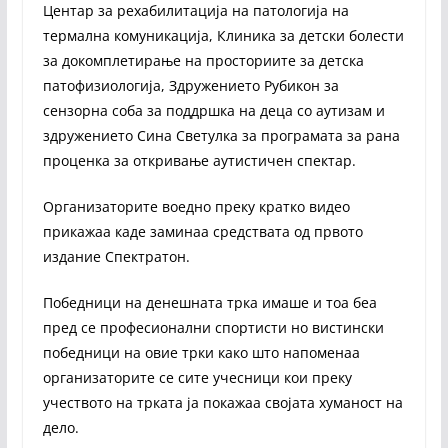
Центар за рехабилитација на патологија на
термална комуникација, Клиника за детски болести
за докомплетирање на просториите за детска
патофизиологија, Здружението Рубикон за
сензорна соба за поддршка на деца со аутизам и
здружението Сина Светулка за програмата за рана
проценка за откривање аутистичен спектар.
Организаторите воедно преку кратко видео
прикажаа каде заминаа средствата од првото
издание Спектратон.
Победници на денешната трка имаше и тоа беа
пред се професионални спортисти но вистински
победници на овие трки како што напоменаа
организаторите се сите учесници кои преку
учеството на трката ја покажаа својата хуманост на
дело.