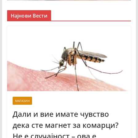
Најнови Вести
МАГАЗИН
Дали и вие имате чувство
дека сте магнет за комарци?
Не е случајност – ова е