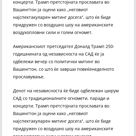
концерти. Трамп претстојната прославата во
Вашингтон ја оцени како „неговиот
најспектакуларен митинг досега“, што ќе биде
придружен со воздушно шоу на американските
воздухопловни сили и голем огномет.
Американскиот претседател Доналд Трамп 250-
годишнината од независноста на САД ќе ја
одбележи вечер со политички митинг во
Вашингтон, со што ќе заврши повеќенеделното
прославување.
Денот на независноста ќе биде одбележан ширум
САД со традиционалните огномети, паради и
концерти. Трамп претстојната прославата во
Вашингтон ја оцени како „неговиот
најспектакуларен митинг досега“, што ќе биде
придружен со воздушно шоу на американските