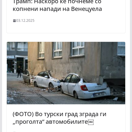
Трамп: Наскоро ќе почнеме со
копнени напади на Венецуела
03.12.2025
(ФОТО) Во турски град зграда ги
„проголта“ автомобилите￼