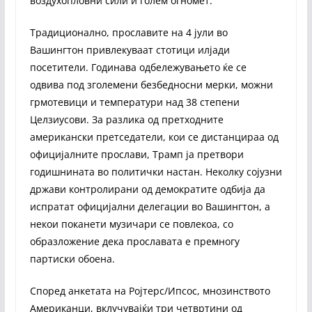
воздухопловни сили и голем огномет.
Традиционално, прославите на 4 јули во
Вашингтон привлекуваат стотици илјади
посетители. Годинава одбележувањето ќе се
одвива под зголемени безбедносни мерки, можни
грмотевици и температури над 38 степени
Целзиусови. За разлика од претходните
американски претседатели, кои се дистанцираа од
официјалните прослави, Трамп ја претвори
годишнината во политички настан. Неколку сојузни
држави контролирани од демократите одбија да
испратат официјални делегации во Вашингтон, а
некои поканети музичари се повлекоа, со
образложение дека прославата е премногу
партиски обоена.
Според анкетата на Ројтерс/Ипсос, мнозинството
Американци, вклучувајќи три четвртини од