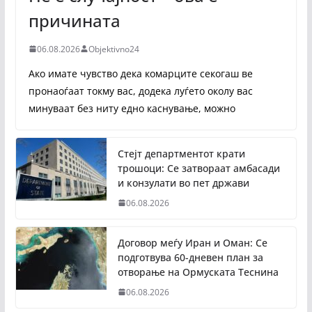
причината
06.08.2026
Objektivno24
Ако имате чувство дека комарците секогаш ве
пронаоѓаат токму вас, додека луѓето околу вас
минуваат без ниту едно каснување, можно
Стејт департментот крати
трошоци: Се затвораат амбасади
и конзулати во пет држави
06.08.2026
Договор меѓу Иран и Оман: Се
подготвува 60-дневен план за
отворање на Ормуската Теснина
06.08.2026