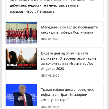
дебелина, недостиг на енергија, замор и
раздразливост. Лекарката
Македонија со гол во последните
секунди ја победи Португалија
07.08.2026
Бидете дел од олимписката
приказна: Отворени апликации
за волонтери за Игрите во Лос
Анџелес 2028
07.08.2026
Трамп изјави дека според него
војната со Иран ќе заврши
„многу наскоро“
07.08.2026