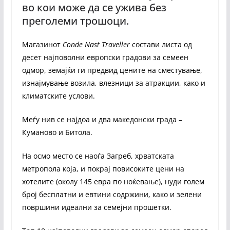
во кои може да се ужива без
преголеми трошоци.
Магазинот
Conde Nast Traveller
состави листа од
десет најповолни европски градови за семеен
одмор, земајќи ги предвид цените на сместување,
изнајмување возила, влезници за атракции, како и
климатските услови.
Меѓу нив се најдоа и два македонски града –
Куманово и Битола.
На осмо место се наоѓа Загреб, хрватската
метропола која, и покрај повисоките цени на
хотелите (околу 145 евра по ноќевање), нуди голем
број бесплатни и евтини содржини, како и зелени
површини идеални за семејни прошетки.