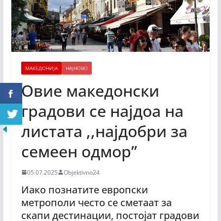
МАКЕДОНИЈА
НАЈНОВО
Овие македонски
градови се најдоа на
листата ,,најдобри за
семеен одмор’’
05.07.2025
Objektivno24
Иако познатите европски
метрополи често се сметаат за
скапи дестинации, постојат градови