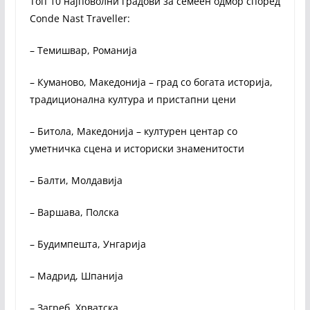
Топ 10 најповолни градови за семеен одмор според
Conde Nast Traveller:
– Темишвар, Романија
– Куманово, Македонија – град со богата историја,
традиционална култура и пристапни цени
– Битола, Македонија – културен центар со
уметничка сцена и историски знаменитости
– Балти, Молдавија
– Варшава, Полска
– Будимпешта, Унгарија
– Мадрид, Шпанија
– Загреб, Хрватска