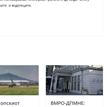
ките и водотеците.
копскиот
ВМРО-ДПМНЕ: