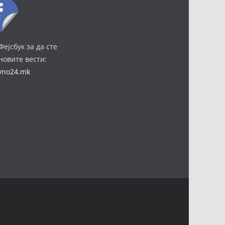
Фејсбук за да сте
јновите вести:
ivno24.mk