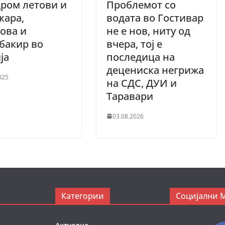
ром летови и
Проблемот со
кара,
водата во Гостивар
ова и
не е нов, ниту од
бакир во
вчера, тој е
ја
последица на
децениска негрижа
025
на СДС, ДУИ и
Таравари
03.08.2026
Категории
Социјални 