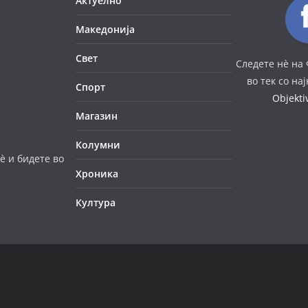
Актуелно
Македонија
Свет
Следете нè на 
во тек со на
Спорт
Objekt
Магазин
Колумни
è и бидете во
Хроника
Култура