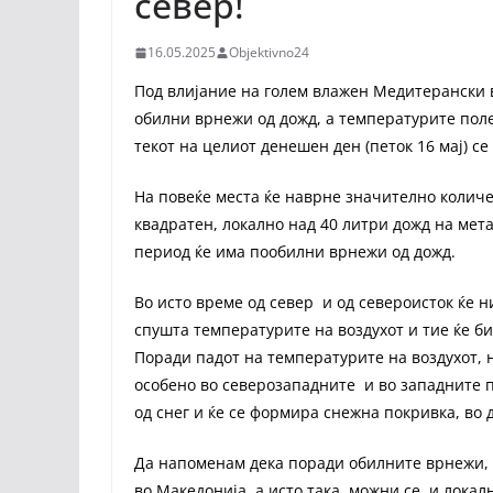
север!
16.05.2025
Objektivno24
Под влијание на голем влажен Медитерански 
обилни врнежи од дожд, а температурите поле
текот на целиот денешен ден (петок 16 мај) се
На повеќе места ќе наврне значително количес
квадратен, локално над 40 литри дожд на мета
период ќе има пообилни врнежи од дожд.
Во исто време од север и од североисток ќе ни
спушта температурите на воздухот и тие ќе б
Поради падот на температурите на воздухот, 
особено во северозападните и во западните 
од снег и ќе се формира снежна покривка, во д
Да напоменам дека поради обилните врнежи, 
во Македонија, а исто така, можни се и лока