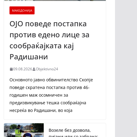
МАКЕДОНИЈА
ОЈО поведе постапка
против едено лице за
сообраќајката кај
Радишани
09.08.2026
Objektivno24
Основното јавно обвинителство Скопје
поведе скратена постапка против 46-
годишен маж осомничен за
предизвикување тешка сообраќајна
несреќа во Радишани, во која
Возеле без дозвола,
пијани или со забрана: