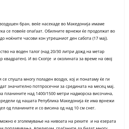
воздушен бран, веќе насекаде во Македонија имаме
ка се повеќе опаѓаат. Обилните врнежи ќе продолжат во
 до ноќните часови кон утрешниот ден сабота (17 мај).
тво на воден талог (над 20/30 литри дожд на метар
р квадратен). И во Скопје и околината за време на овој
 се спушта многу поладен воздух, кој и понатаму ќе ги
идат значително потпросечни за средината на месец мај.
на планините над 1400/1500 метри надморска височина,
предели од нашата Република Македонија ќе има врнежи
ел од планините и со висина од над 10 cм снег.
можно е зголемување на нивоата на реките и на езерата
лни поплавувања. Апелирам, граѓаните да бидат многу