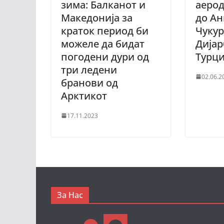
зима: Балканот и
аерод
Македонија за
до Ан
краток период би
Чукур
можеле да бидат
Дијар
погодени дури од
Турци
три ледени
02.06.2
бранови од
Арктикот
17.11.2023
За Нас