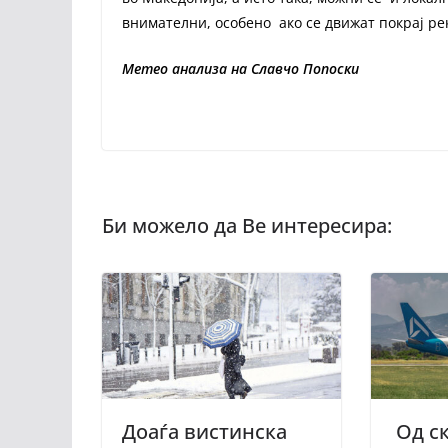
внимателни, особено ако се движат покрај ре
Метео анализа на Славчо Попоски
Доаѓа вистинска
Од с