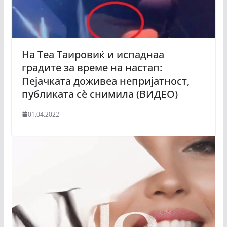
На Теа Таировиќ и испаднаа
градите за време на настап:
Пејачката доживеа непријатност,
публиката сè снимила (ВИДЕО)
01.04.2022