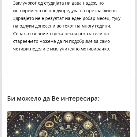
Заклучокот од студијата ни дава надеж, но
истовремено нè предупредува на претпазливост.
Здравјето не е резултат на еден добар месец, туку
на одлуки донесени во текот на многу години.
Сепак, сознанието дека некои показатели на
стареењето можеме да ги подобриме за само
четири недели е исклучително мотивирачко.