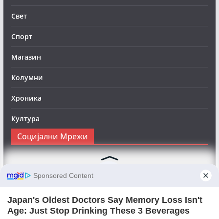
Свет
Спорт
Магазин
Колумни
Хроника
Култура
Социјални Мрежи
Следете нè на Фејсбук за да сте во тек со најновите