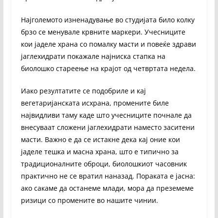
Најголемото изненадување во студијата било колку
брзо се менувале крвните маркери. Учесниците
кои јаделе храна со помалку масти и повеќе здрави
јаглехидрати покажале најниска стапка на
биолошко стареење на крајот од четвртата недела.
Иако резултатите се подобриле и кај
вегетаријанската исхрана, промените биле
највидливи таму каде што учесниците почнале да
внесуваат сложени јаглехидрати наместо заситени
масти. Важно е да се истакне дека кај оние кои
јаделе тешка и масна храна, што е типично за
традиционалните оброци, биолошкиот часовник
практично не се вратил наназад. Пораката е јасна:
ако сакаме да останеме млади, мора да преземеме
ризици со промените во нашите чинии.