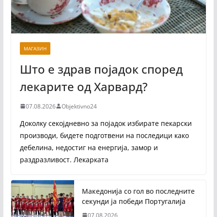
МАГАЗИН
Што е здрав појадок според
лекарите од Харвард?
07.08.2026
Objektivno24
Доколку секојдневно за појадок избирате пекарски
производи, бидете подготвени на последици како
дебелина, недостиг на енергија, замор и
раздразливост. Лекарката
Македонија со гол во последните
секунди ја победи Португалија
07.08.2026