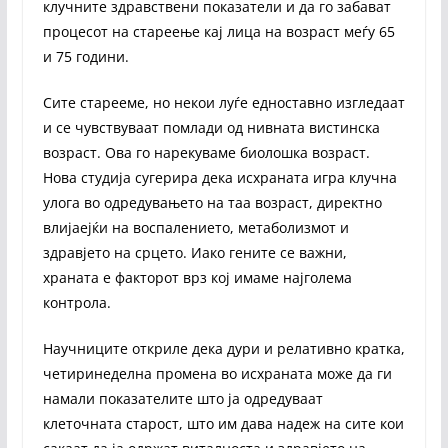
клучните здравствени показатели и да го забават
процесот на стареење кај лица на возраст меѓу 65
и 75 години.
Сите старееме, но некои луѓе едноставно изгледаат
и се чувствуваат помлади од нивната вистинска
возраст. Ова го нарекуваме биолошка возраст.
Нова студија сугерира дека исхраната игра клучна
улога во одредувањето на таа возраст, директно
влијаејќи на воспалението, метаболизмот и
здравјето на срцето. Иако гените се важни,
храната е факторот врз кој имаме најголема
контрола.
Научниците откриле дека дури и релативно кратка,
четиринеделна промена во исхраната може да ги
намали показателите што ја одредуваат
клеточната старост, што им дава надеж на сите кои