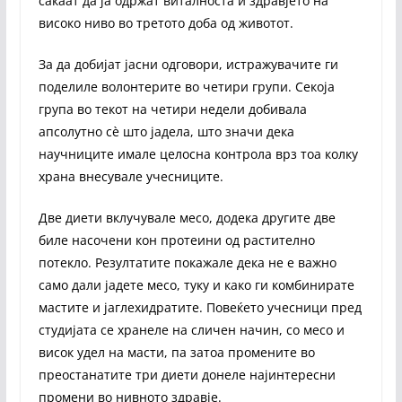
сакаат да ја одржат виталноста и здравјето на
високо ниво во третото доба од животот.
За да добијат јасни одговори, истражувачите ги
поделиле волонтерите во четири групи. Секоја
група во текот на четири недели добивала
апсолутно сè што јадела, што значи дека
научниците имале целосна контрола врз тоа колку
храна внесувале учесниците.
Две диети вклучувале месо, додека другите две
биле насочени кон протеини од растително
потекло. Резултатите покажале дека не е важно
само дали јадете месо, туку и како ги комбинирате
мастите и јаглехидратите. Повеќето учесници пред
студијата се хранеле на сличен начин, со месо и
висок удел на масти, па затоа промените во
преостанатите три диети донеле најинтересни
промени во нивното здравје.