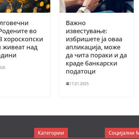
олговечни
Важно
 Родените во
известување:
3 хороскопски
избришете ја оваа
 живеат над
апликација, може
одини
да чита пораки и да
краде банкарски
026
податоци
17.01.2025
Категории
Социјални 