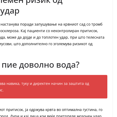
 удар
 настанува поради запушување на крвниот сад со тромб
еросклероза. Кај пациенти со неконтролиран притисок,
да, може да дојде и до топлотен удар, при што телесната
иусови, што дополнително го зголемува ризикот од
 пие доволно вода?
ава навика, туку и директен начин за заштита од
с.
т притисок, ја одржува крвта во оптимална густина, го
ород. Дури и кај лица кои веќе претрпеле мозочен удар,