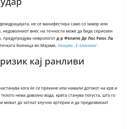
 удар
 дехидрацијата, не се манифестира само со замор или
, недоволниот внес на течности може да биде сериозен
р, предупредува неврологот
д-р Фелипе Де Лос Риос Ла
тичката болница во Мајами,
пишува „Е-клиника“
.
 ризик кај ранливи
настанува кога ќе се прекине или намали дотокот на крв и
 телото нема доволно вода, крвта станува погуста, што го
и можат да затнат клучни артерии и да предизвикаат