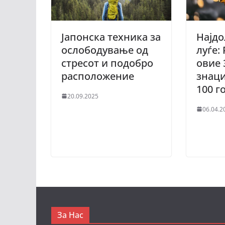
Јапонска техника за
Најд
ослободување од
луѓе:
стресот и подобро
овие 
расположение
знаци
100 г
20.09.2025
06.04.2
За Нас