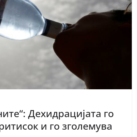
ните“: Дехидрацијата го
ритисок и го зголемува