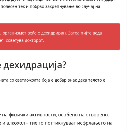
 полесен тек и побрзо закрепнување во случај на
, организмот веќе е дехидриран. Затоа пијте вода
е“, советува докторот.
е дехидрација?
ата со светложолта боја е добар знак дека телото е
е на физички активности, особено на отворено.
 и алкохол – тие го поттикнуваат исфрлањето на