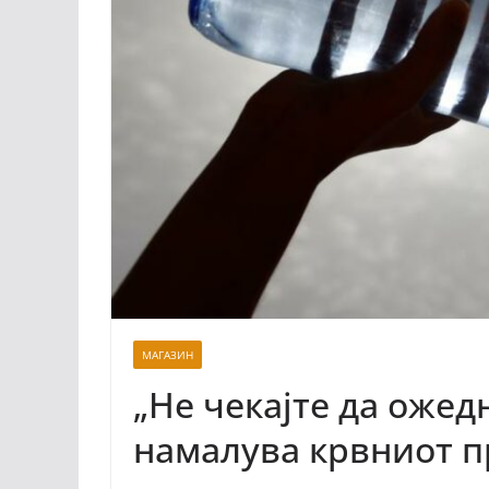
МАГАЗИН
„Не чекајте да ожед
намалува крвниот п