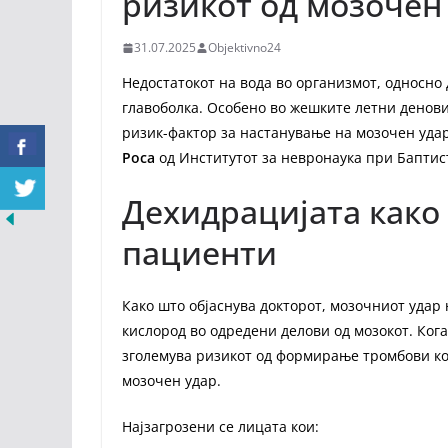
ризикот од мозочен
31.07.2025
Objektivno24
Недостатокот на вода во организмот, односно
главоболка. Особено во жешките летни денови
ризик-фактор за настанување на мозочен уда
Роса
од Институтот за невронаука при Баптис
Дехидрацијата како
пациенти
Како што објаснува докторот, мозочниот удар 
кислород во одредени делови од мозокот. Кога
зголемува ризикот од формирање тромбови ко
мозочен удар.
Најзагрозени се лицата кои: