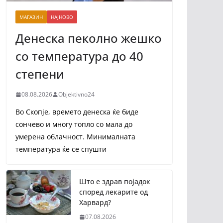
МАГАЗИН
НАЈНОВО
Денеска пеколно жешко
со температура до 40
степени
08.08.2026
Objektivno24
Во Скопје, времето денеска ќе биде
сончево и многу топло со мала до
умерена облачност. Минималната
температура ќе се спушти
Што е здрав појадок
според лекарите од
Харвард?
07.08.2026