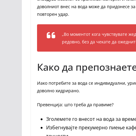
доволниот внес на вода може да придонесе за
повторен удар.
„Во моментот кога чувствувате жед
редовно, без да чекате да ожеднит
Како да препознает
Иако потребите за вода се индивидуални, урин
доволно хидрирано.
Превенција: што треба да правиме?
Зголемете го внесот на вода за врем
Избегнувајте прекумерно пиење кафе