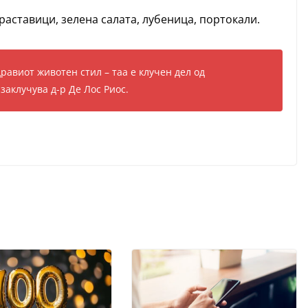
раставици, зелена салата, лубеница, портокали.
дравиот животен стил – таа е клучен дел од
заклучува д-р Де Лос Риос.