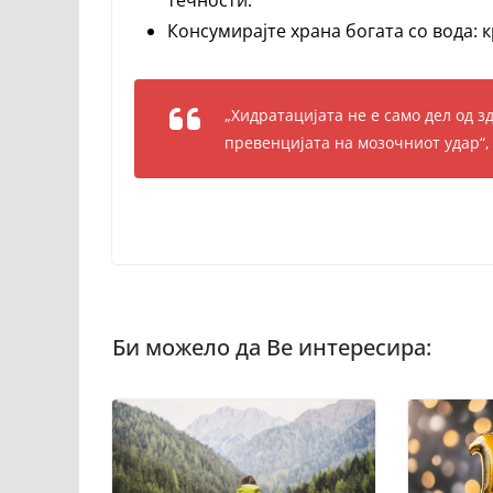
течности.
Консумирајте храна богата со вода: к
„Хидратацијата не е само дел од з
превенцијата на мозочниот удар“, 