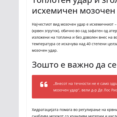
исхемичен мозочен
Најчестиот вид мозочен удар е исхемичниот –
(крвен згруток), обично во сад зафатен од ат
изложени на топлина и без доволен внес на во
температура се искачува над 40 степени целз
мозочен удар.
Зошто е важно да се
„Внесот на течности не е само здр
мозочен удар“, вели д-р Де Лос Рио
Хидратацијата помага во регулирање на крвнио
снабдува мозокот со хранливи материи и кисл