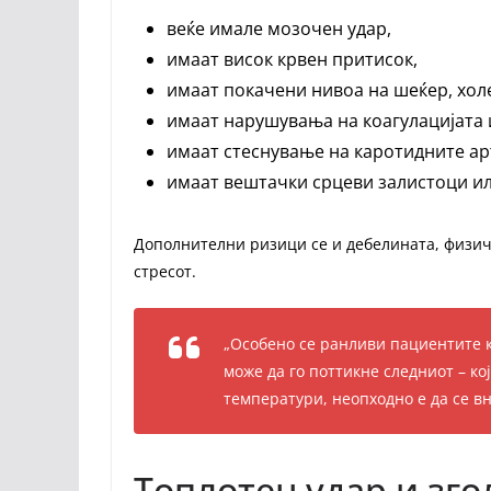
веќе имале мозочен удар,
имаат висок крвен притисок,
имаат покачени нивоа на шеќер, хол
имаат нарушувања на коагулацијата 
имаат стеснување на каротидните ар
имаат вештачки срцеви залистоци и
Дополнителни ризици се и дебелината, физич
стресот.
„Особено се ранливи пациентите к
може да го поттикне следниот – кој
температури, неопходно е да се вн
Топлотен удар и зго