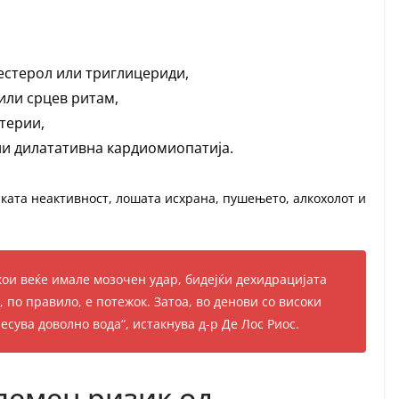
естерол или триглицериди,
или срцев ритам,
терии,
ли дилатативна кардиомиопатија.
ката неактивност, лошата исхрана, пушењето, алкохолот и
ои веќе имале мозочен удар, бидејќи дехидрацијата
, по правило, е потежок. Затоа, во денови со високи
есува доволно вода“, истакнува д-р Де Лос Риос.
лемен ризик од