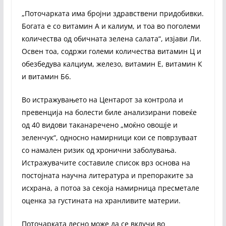
„Поточарката има бројни здравствени придобивки.
Богата е со витамин А и калиум, и тоа во поголеми
количества од обичната зелена салата“, изјави Ли.
Освен тоа, содржи големи количества витамин Ц и
обезбедува калциум, железо, витамин Е, витамин К
и витамин Б6.
Во истражувањето на Центарот за контрола и
превенција на болести биле анализирани повеќе
од 40 видови таканаречено „моќно овошје и
зеленчук“, односно намирници кои се поврзуваат
со намален ризик од хронични заболувања.
Истражувачите составиле список врз основа на
постојната научна литература и препораките за
исхрана, а потоа за секоја намирница пресметале
оценка за густината на хранливите материи.
Поточарката лесно може да се вклучи во