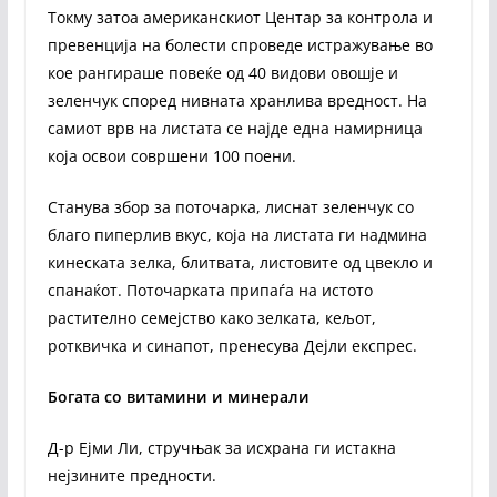
Токму затоа американскиот Центар за контрола и
превенција на болести спроведе истражување во
кое рангираше повеќе од 40 видови овошје и
зеленчук според нивната хранлива вредност. На
самиот врв на листата се најде една намирница
која освои совршени 100 поени.
Станува збор за поточарка, лиснат зеленчук со
благо пиперлив вкус, која на листата ги надмина
кинеската зелка, блитвата, листовите од цвекло и
спанаќот. Поточарката припаѓа на истото
растително семејство како зелката, кељот,
ротквичка и синапот, пренесува Дејли експрес.
Богата со витамини и минерали
Д-р Ејми Ли, стручњак за исхрана ги истакна
нејзините предности.