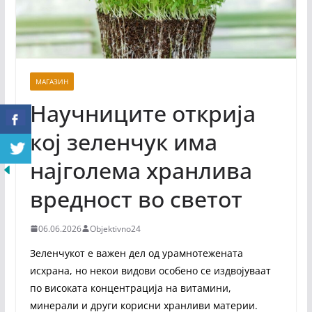
МАГАЗИН
Научниците открија
кој зеленчук има
најголема хранлива
вредност во светот
06.06.2026
Objektivno24
Зеленчукот е важен дел од урамнотежената
исхрана, но некои видови особено се издвојуваат
по високата концентрација на витамини,
минерали и други корисни хранливи материи.