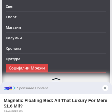
Свет
Спорт
Магазин
Колумни
Хроника
Култура
Социјални Мрежи
Следете нè на Фејсбук за да сте во тек со најновите
вести:
Objektivno24.mk