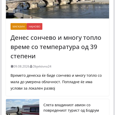
МАГАЗИН
НАЈНОВО
Денес сончево и многу топло
време со температура од 39
степени
09.08.2026
Objektivno24
Времето денеска ќе биде сончево и многу топло со
мала до умерена облачност. Попладне ќе има
услови за локален развој
Слета владиниот авион со
повредениот турист од Бодрум