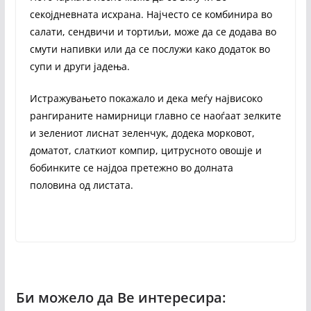
секојдневната исхрана. Најчесто се комбинира во
салати, сендвичи и тортиљи, може да се додава во
смути напивки или да се послужи како додаток во
супи и други јадења.
Истражувањето покажало и дека меѓу највисоко
рангираните намирници главно се наоѓаат зелките
и зелениот лиснат зеленчук, додека морковот,
доматот, слаткиот компир, цитрусното овошје и
бобинките се најдоа претежно во долната
половина од листата.