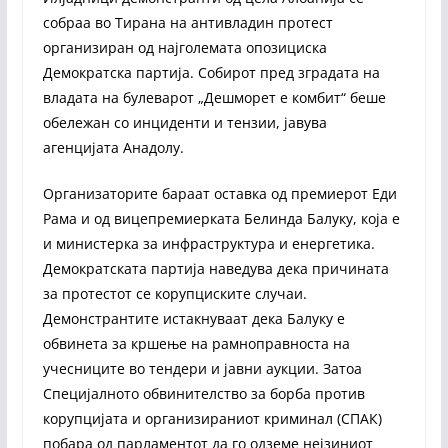
собраа во Тирана на антивладин протест
организиран од најголемата опозициска
Демократска партија. Собирот пред зградата на
владата на булеварот „Дешморет е комбит“ беше
обележан со инциденти и тензии, јавува
агенцијата Анадолу.
Организаторите бараат оставка од премиерот Еди
Рама и од вицепремиерката Белинда Балуку, која е
и министерка за инфраструктура и енергетика.
Демократската партија наведува дека причината
за протестот се корупциските случаи.
Демонстрантите истакнуваат дека Балуку е
обвинета за кршење на рамноправноста на
учесниците во тендери и јавни аукции. Затоа
Специјалното обвинителство за борба против
корупцијата и организираниот криминал (СПАК)
побара од парламентот да го одземе нејзиниот