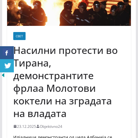
СВЕТ
Насилни протести во
Тирана,
демонстрантите
фрлаа Молотови
коктели на зградата
на владата
23.12.2025
Objektivno24
Илјадници демонстранти од цела Албанија се