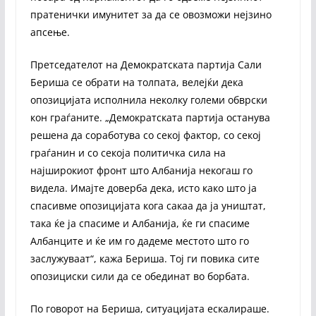
пратенички имунитет за да се овозможи нејзино
апсење.
Претседателот на Демократската партија Сали
Бериша се обрати на толпата, велејќи дека
опозицијата исполнила неколку големи обврски
кон граѓаните. „Демократската партија останува
решена да соработува со секој фактор, со секој
граѓанин и со секоја политичка сила на
најширокиот фронт што Албанија некогаш го
видела. Имајте доверба дека, исто како што ја
спасивме опозицијата кога сакаа да ја уништат,
така ќе ја спасиме и Албанија, ќе ги спасиме
Албанците и ќе им го дадеме местото што го
заслужуваат“, кажа Бериша. Тој ги повика сите
опозициски сили да се обединат во борбата.
По говорот на Бериша, ситуацијата ескалираше.