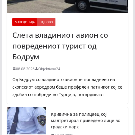
МАКЕДОНИЈА
НАЈНОВО
Слета владиниот авион со
повредениот турист од
Бодрум
08.08.2026
Objektivno24
Од Бодрум со владиното авионче попладнево на
скопскиот аеродром беше префрлен патникот кој се
здобил со побреди во Турција, потврдиваат
Кривична за полицаец кој
малтретирал приведено лице во
градски парк