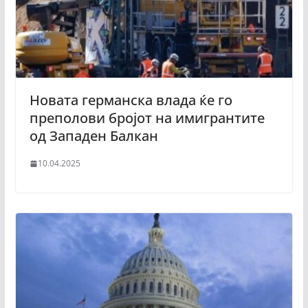
Новата германска влада ќе го
преполови бројот на имигрантите
од Западен Балкан
10.04.2025