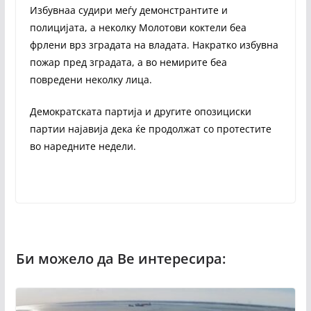
Избувнаа судири меѓу демонстрантите и
полицијата, а неколку Молотови коктели беа
фрлени врз зградата на владата. Накратко избувна
пожар пред зградата, а во немирите беа
повредени неколку лица.
Демократската партија и другите опозициски
партии најавија дека ќе продолжат со протестите
во наредните недели.