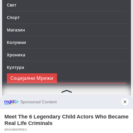
Свет
Спорт
Магазин
Колумни
Хроника
Култура
Социјални Мрежи
Следете нè на Фејсбук за да сте во тек со најновите
вести:
Objektivno24.mk