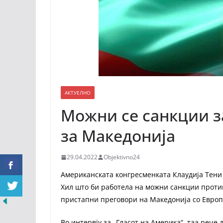
АКТУЕЛНО
Можни се санкции з
за Македонија
29.04.2022
Objektivno24
Американската конгресменката Клаудија Тени
Хил што би работела на можни санкции против 
пристапни преговори на Македонија со Европ
Во интервју за „Гласот на Америка“, таа рече