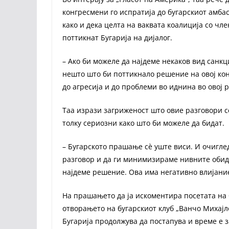
конгресмени го испратија до бугарскиот амба
како и дека целта на ваквата коалиција со чл
поттикнат Бугарија на дијалог.
– Ако би можеле да најдеме некаков вид санкц
нешто што би поттикнало решение на овој кон
до агресија и до проблеми во иднина во овој 
Таа изрази загриженост што овие разговори се
толку сериозни како што би можеле да бидат.
– Бугарското прашање сè уште виси. И очиглед
разговор и да ги минимизираме нивните обиди
најдеме решение. Ова има негативно влијание
На прашањето да ја искоментира посетата на 
отворањето на бугарскиот клуб „Ванчо Михајло
Бугарија продолжува да постапува и време е 