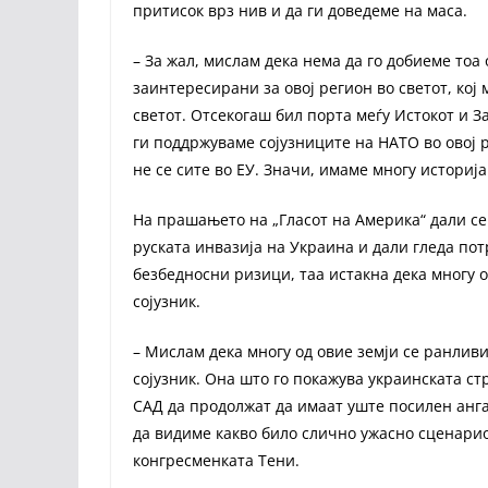
притисок врз нив и да ги доведеме на маса.
– За жал, мислам дека нема да го добиеме тоа
заинтересирани за овој регион во светот, кој
светот. Отсекогаш бил порта меѓу Истокот и За
ги поддржуваме сојузниците на НАТО во овој р
не се сите во ЕУ. Значи, имаме многу историја
На прашањето на „Гласот на Америка“ дали с
руската инвазија на Украина и дали гледа пот
безбедносни ризици, таа истакна дека многу 
сојузник.
– Мислам дека многу од овие земји се ранливи
сојузник. Она што го покажува украинската стр
САД да продолжат да имаат уште посилен анга
да видиме какво било слично ужасно сценарио
конгресменката Тени.