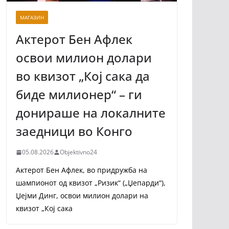
МАГАЗИН
Актерот Бен Афлек
освои милион долари
во квизот „Кој сака да
биде милионер“ – ги
донираше на локалните
заедници во Конго
05.08.2026
Objektivno24
Актерот Бен Афлек, во придружба на
шампионот од квизот „Ризик“ („Џепарди“),
Џејми Динг, освои милион долари на
квизот „Кој сака