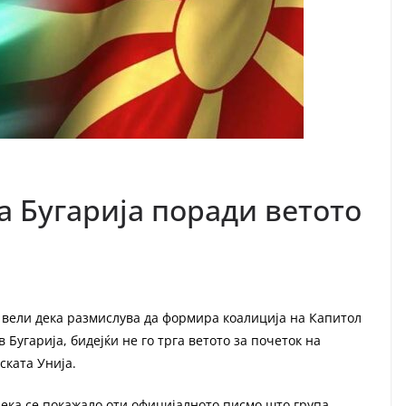
а Бугарија поради ветото
 вели дека размислува да формира коалиција на Капитол
Бугарија, бидејќи не го трга ветото за почеток на
ската Унија.
 дека се покажало оти официјалното писмо што група