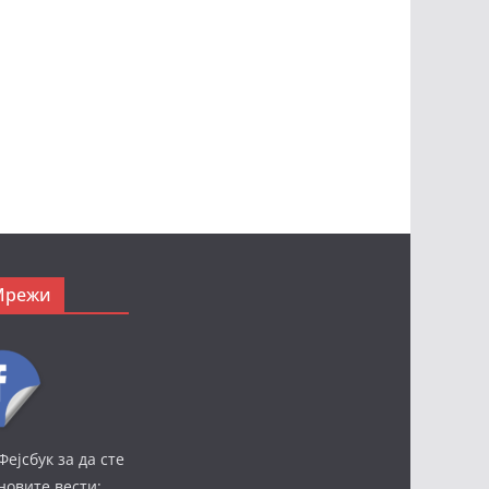
Мрежи
Фејсбук за да сте
јновите вести: