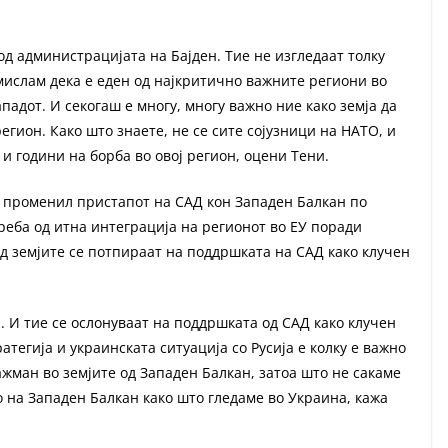
 од администрацијата на Бајден. Тие не изгледаат толку
 мислам дека е еден од најкритично важните региони во
падот. И секогаш е многу, многу важно ние како земја да
егион. Како што знаете, не се сите сојузници на НАТО, и
 и години на борба во овој регион, оцени Тени.
е променил пристапот на САД кон Западен Балкан по
реба од итна интеграција на регионот во ЕУ поради
од земјите се потпираат на поддршката на САД како клучен
. И тие се ослонуваат на поддршката од САД како клучен
атегија и украинската ситуација со Русија е колку е важно
жман во земјите од Западен Балкан, затоа што не сакаме
 на Западен Балкан како што гледаме во Украина, кажа