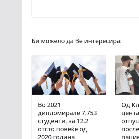
Во 2021
Од К
дипломирале 7.753
цента
студенти, за 12.2
отпу
отсто повеќе од
после
2020 година
паци