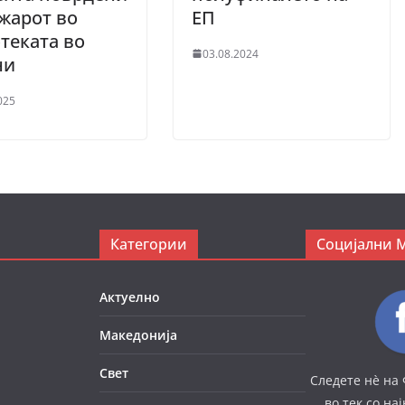
жарот во
ЕП
теката во
03.08.2024
ни
025
Категории
Социјални 
Актуелно
Македонија
Свет
Следете нè на 
во тек со на