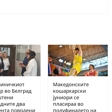
линичкиот
Македонските
р во Белград
кошаркарски
штени
јуниори се
дните два
пласираа во
ента поврдени
полуфиналето на