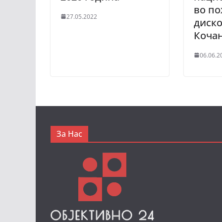
во по
27.05.2022
диско
Коча
06.06.2
За Нас