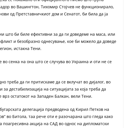
садор во Вашингтон, Тихомир Стојчев не функционирало,
енови од Претставничкиот дом и Сенатот, би била да ја
ии што би биле ефективни за да ги доведеме на маса, или
фликт и безобразно однесување, кое би можело да доведе
регион, истакна Тени.
 во сенка на она што се случува во Украина и оти не се
но треба да ги притискаме да се вклучат во дијалог, во
 за дестабилизација на ситуацијата за која треба да
 врз остатокот на Западен Балкан, вели Тени.
бугарската делегација предводена од Кирил Петков на
в“ во Битола, таа рече оти е разочарана што гледа како
за поагресивна акција на САД во однос на дипломатски