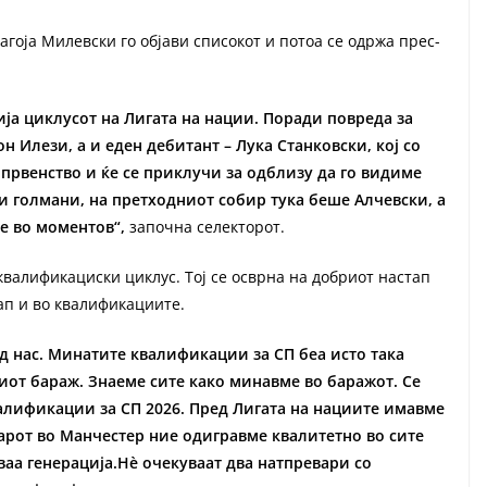
агоја Милевски го објави списокот и потоа се одржа прес-
ија циклусот на Лигата на нации. Поради повреда за
н Илези, а и еден дебитант – Лука Станковски, кој со
првенство и ќе се приклучи за одблизу да го видиме
и голмани, на претходниот собир тука беше Алчевски, а
ме во моментов“,
започна селекторот.
валификациски циклус. Тој се осврна на добриот настап
ап и во квалификациите.
д нас. Минатите квалификации за СП беа исто така
иот бараж. Знаеме сите како минавме во баражот. Се
алификации за СП 2026. Пред Лигата на нациите имавме
арот во Манчестер ние одигравме квалитетно во сите
ваа генерација.Нè очекуваат два натпревари со