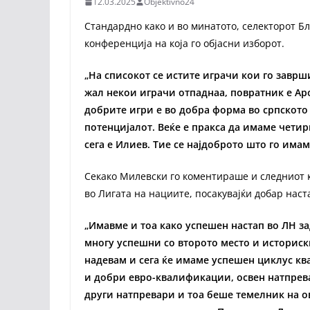
12.03.2025
Objektivno24
Стандардно како и во минатото, селекторот Бл
конференција на која го објасни изборот.
„На списокот се истите играчи кои го заврш
жал некои играчи отпаднаа, повратник е Аро
добрите игри е во добра форма во српското 
потенцијалот. Веќе е пракса да имаме четир
сега е Илиев. Тие се најдоброто што го има
Секако Милевски го коментираше и следниот к
во Лигата на нациите, посакувајќи добар наст
„Имавме и тоа како успешен настап во ЛН за
многу успешни со второто место и историск
надевам и сега ќе имаме успешен циклус кв
и добри евро-квалификации, освен натпрев
други натпревари и тоа беше темелник на о