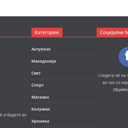
Категории
Социјални 
Актуелно
Македонија
Свет
Следете нè на 
во тек со на
Спорт
Objekt
Магазин
Колумни
è и бидете во
Хроника