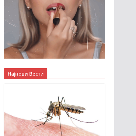
Најнови Вести