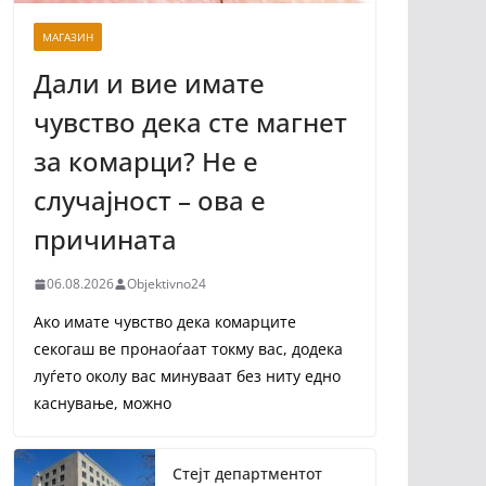
МАГАЗИН
Дали и вие имате
чувство дека сте магнет
за комарци? Не е
случајност – ова е
причината
06.08.2026
Objektivno24
Ако имате чувство дека комарците
секогаш ве пронаоѓаат токму вас, додека
луѓето околу вас минуваат без ниту едно
каснување, можно
Стејт департментот