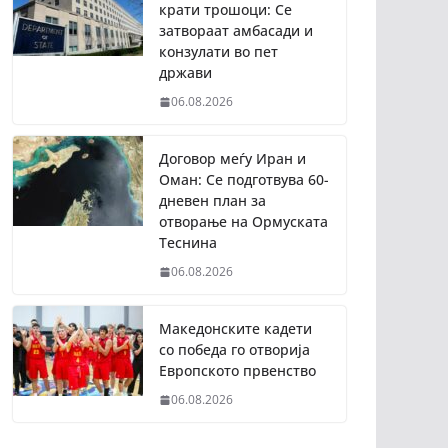
крати трошоци: Се
затвораат амбасади и
конзулати во пет
држави
06.08.2026
Договор меѓу Иран и
Оман: Се подготвува 60-
дневен план за
отворање на Ормуската
Теснина
06.08.2026
Македонските кадети
со победа го отворија
Европското првенство
06.08.2026