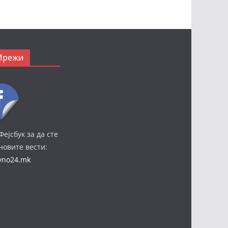
Мрежи
Фејсбук за да сте
јновите вести:
ivno24.mk