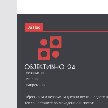
За Нас
-Независно
-Реално
-Навремено
Објективни и независни дневни вести. Следете н
тек со настаните во Македонија и светот!