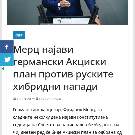
СВЕТ
Мерц најави
германски Акциски
план против руските
хибридни напади
17.10.2025
Objektivno24
Германскиот канцелар, Фридрих Мерц, за
следните неколку дена најави конститутивна
седница на Советот за национална безбедност, на
чиј дневен ред ќе биде Акциски план за одбрана од