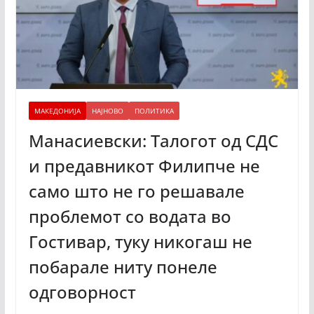
МАКЕДОНИЈА
НАЈНОВО
ПОЛИТИКА
Манасиевски: Талогот од СДС
и предавникот Филипче не
само што не го решавале
проблемот со водата во
Гостивар, туку никогаш не
побарале ниту понеле
одговорност