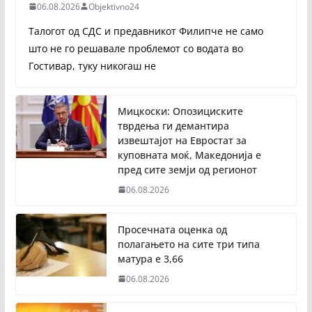
06.08.2026
Objektivno24
Талогот од СДС и предавникот Филипче не само
што не го решавале проблемот со водата во
Гостивар, туку никогаш не
Мицкоски: Опозициските
тврдења ги демантира
извештајот на Евростат за
куповната моќ, Македонија е
пред сите земји од регионот
06.08.2026
Просечната оценка од
полагањето на сите три типа
матура е 3,66
06.08.2026