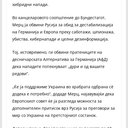
хибридни напади.
Во канцеларовото соопштение до Бундестагот,
Мерц ја обвини Русија за обид за дестабилизација
на Германија и Европа преку саботажи, шпионажа,
убиства, кибернапади и целни дезинформација.
Тој, истовремено, ги обвини пратениците на
десничарската Алтернатива за Германија (АфД)
дека нападите потекнуваат „дури и од вашите
редови“.
„Ќе ја поддржиме Украина во храбрата одбрана сè
додека е потребно“, додаде Мерц, најавувајќи дека
Европскиот совет ќе ја разгледа можноста за
дополнителен притисок врз Русија за преговори за
мир со Украина на претстојниот состанок.