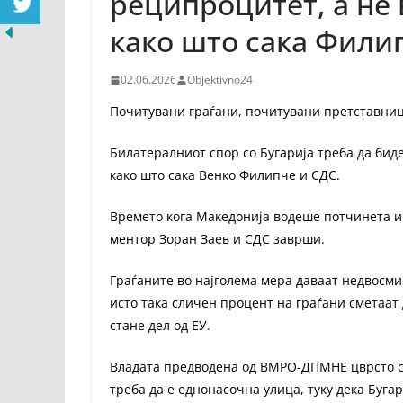
реципроцитет, а не
како што сака Фили
02.06.2026
Objektivno24
Почитувани граѓани, почитувани претставни
Билатералниот спор со Бугарија треба да бид
како што сака Венко Филипче и СДС.
Времето кога Македонија водеше потчинета и
ментор Зоран Заев и СДС заврши.
Граѓаните во најголема мера даваат недвосми
исто така сличен процент на граѓани сметаат 
стане дел од ЕУ.
Владата предводена од ВМРО-ДПМНЕ цврсто ст
треба да е еднонасочна улица, туку дека Бугар