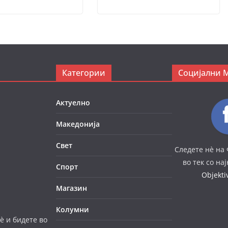
Категории
Социјални 
Актуелно
Македонија
Свет
Следете нè на 
во тек со на
Спорт
Objekt
Магазин
Колумни
è и бидете во