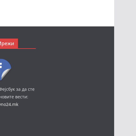
Мрежи
Фејсбук за да сте
јновите вести:
ivno24.mk