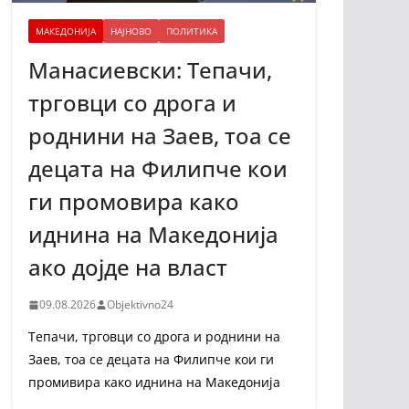
МАКЕДОНИЈА
НАЈНОВО
ПОЛИТИКА
Манасиевски: Тепачи,
трговци со дрога и
роднини на Заев, тоа се
децата на Филипче кои
ги промoвира како
иднина на Македонија
ако дојде на власт
09.08.2026
Objektivno24
Тепачи, трговци со дрога и роднини на
Заев, тоа се децата на Филипче кои ги
промивира како иднина на Македонија