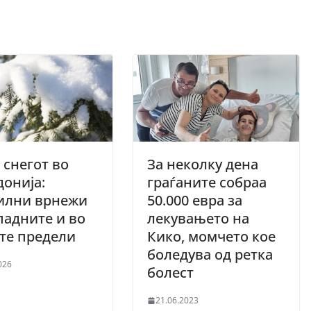
 снегот во
За неколку дена
онија:
граѓаните собраа
илни врнежи
50.000 евра за
падните и во
лекувањето на
те предели
Кико, момчето кое
боледува од ретка
026
болест
21.06.2023