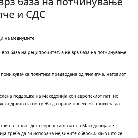
 врз база на потчинување
пче и СДС
ци на медиумите,
е врз база на реципроцитет, а не врз база на потчинување
 понижувачка политика предводена од Филипче, неговиот
слена поддршка на Македонија кон европскиот пат, но
дека државата не треба да прави повеќе отстапки за да
ои на ставот дека европскиот пат на Македонија не
ија треба да ги испорача нејзините обврски, како што се