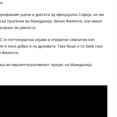
ва.
 прифаќаме уцени и диктати од официјална Софија, не им
арски пратеник во Македонија, Венко Филипче, кои имаат
асираат во јавноста.
С со потчинувачки изјави и отворени симпатии кон
не и носи добро и на државата. Така беше и со Заев така
ко Филипче.
а во евроинтегративниот процес на Македонија.