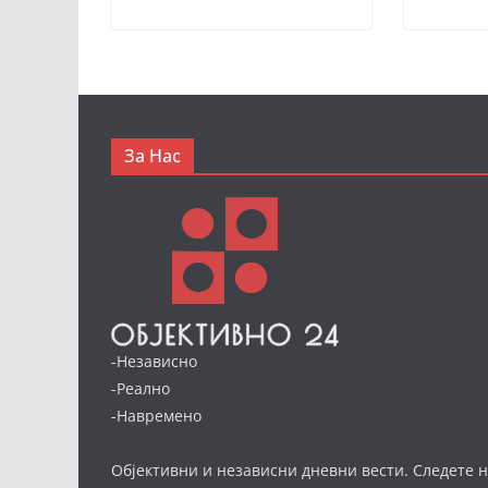
За Нас
-Независно
-Реално
-Навремено
Објективни и независни дневни вести. Следете н