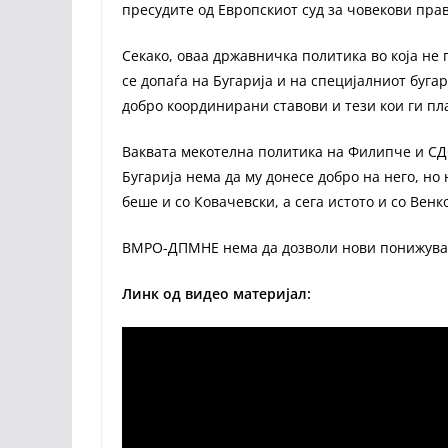
пресудите од Европскиот суд за човекови пра
Секако, оваа државничка политика во која не
се допаѓа на Бугарија и на специјалниот буг
добро координирани ставови и тези кои ги пл
Ваквата мекотелна политика на Филипче и СД
Бугарија нема да му донесе добро на него, но 
беше и со Ковачевски, а сега истото и со Вен
ВМРО-ДПМНЕ нема да дозволи нови понижувањ
Линк од видео материјал: