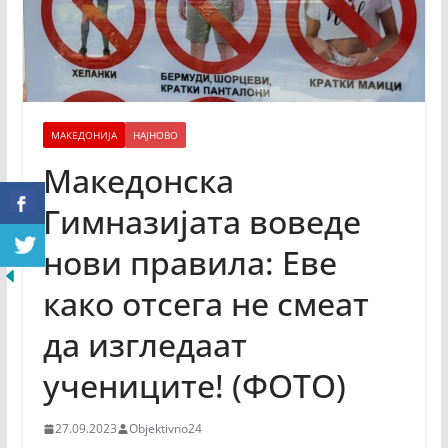
МАКЕДОНИЈА
НАЈНОВО
Македонска
Гимназијата воведе
нови правила: Еве
како отсега не смеат
да изгледаат
учениците! (ФОТО)
27.09.2023
Objektivno24