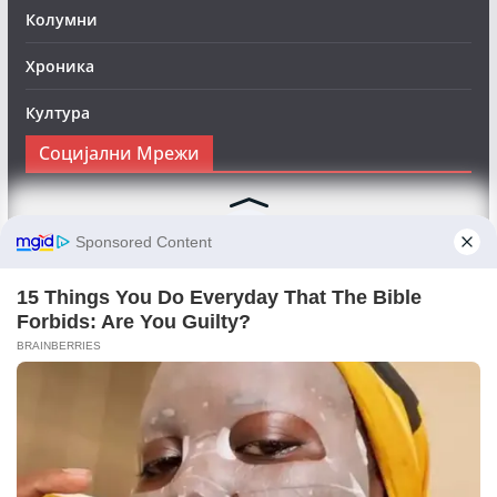
Колумни
Хроника
Култура
Социјални Мрежи
Следете нè на Фејсбук за да сте во тек со најновите
вести:
Objektivno24.mk