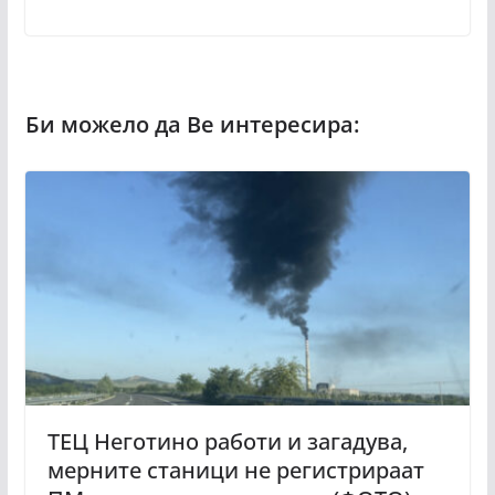
TEЦ Неготино работи и загадува,
мерните станици не регистрираат