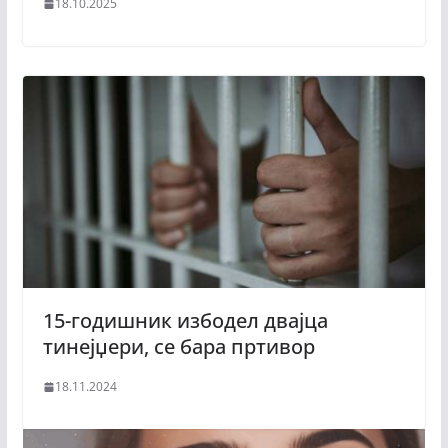
18.10.2025
15-годишник избодел двајца
тинејџери, се бара пртивор
18.11.2024