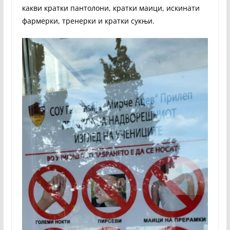
какви кратки пантолони, кратки маици, искинати
фармерки, тренерки и кратки сукњи.