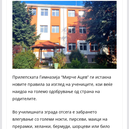
Прилепската Гимназија “Мирче Ацев” ги истакна
новите правила за изглед на учениците, кои веќе
наидоа на големо одобрување од страна на
родителите.
Во училишната зграда отсега е забрането
влегување со големи нокти, пирсеви, маици на
прерамки, хеланки, бермуди, шорцеви или било