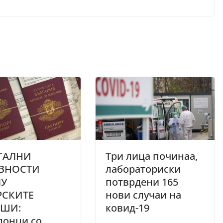
ГАЛНИ
Три лица починаа,
ВНОСТИ
лабораториски
ЛУ
потврдени 165
РСКИТЕ
нови случаи на
ШИ:
ковид-19
донци со