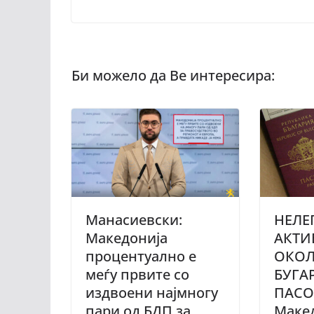
Манасиевски:
НЕЛЕ
Македонија
АКТИ
процентуално е
ОКО
меѓу првите со
БУГА
издвоени најмногу
ПАСО
пари од БДП за
Маке