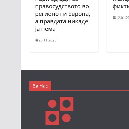
правосудството во
фикт
регионот и Европа,
12.01.2
а правдата никаде
ја нема
20.11.2025
За Нас