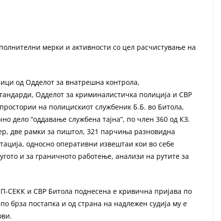
ополнителни мерки и активности со цел расчистување на
ници од Одделот за внатрешна контрола,
тандарди, Одделот за криминалистичка полиција и СВР
простории на полицискиот службеник Б.Б. во Битола,
о дело “оддавање службена тајна”, по член 360 од КЗ.
ер, две рамки за пиштол, 321 парчиња разновидна
нтација, односно оперативни извештаи кои во себе
гото и за граничното работење, анализи на рутите за
П-СЕКК и СВР Битола поднесена е кривична пријава по
. по брза постапка и од страна на надлежен судија му е
ови.