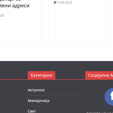
13.09.2022
ивни адреси
025
Категории
Социјални 
Актуелно
Македонија
Свет