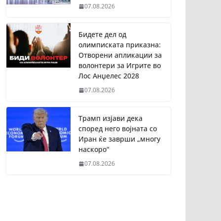
07.08.2026
Бидете дел од
олимписката приказна:
Отворени апликации за
волонтери за Игрите во
Лос Анџелес 2028
07.08.2026
Трамп изјави дека
според него војната со
Иран ќе заврши „многу
наскоро“
07.08.2026