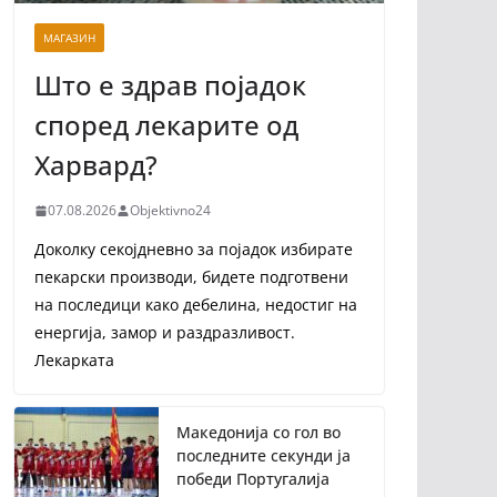
МАГАЗИН
Што е здрав појадок
според лекарите од
Харвард?
07.08.2026
Objektivno24
Доколку секојдневно за појадок избирате
пекарски производи, бидете подготвени
на последици како дебелина, недостиг на
енергија, замор и раздразливост.
Лекарката
Македонија со гол во
последните секунди ја
победи Португалија