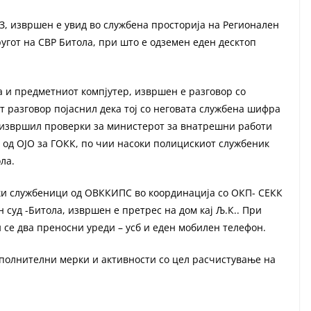
КЗ, извршен е увид во службена просторија на Регионален
угот на СВР Битола, при што е одземен еден десктоп
 и предметниот компјутер, извршен е разговор со
т разговор појаснил дека тој со неговата службена шифра
а извршил проверки за министерот за внатрешни работи
 од ОЈО за ГОКК, по чии насоки полицискиот службеник
ла.
ски службеници од ОВККИПС во координација со ОКП- СЕКК
 суд -Битола, извршен е претрес на дом кај Љ.К.. При
се два преносни уреди – усб и еден мобилен телефон.
ополнителни мерки и активности со цел расчистување на