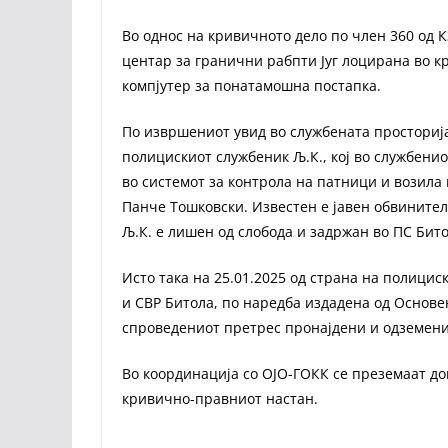
Во однос на кривичното дело по член 360 од 
центар за гранични рабпти Југ лоцирана во кр
компјутер за понатамошна постапка.
По извршениот увид во службената просторија
полицискиот службеник Љ.К., кој во службенио
во системот за контрола на патници и возил
Панче Тошковски. Известен е јавен обвинител
Љ.К. е лишен од слобода и задржан во ПС Бито
Исто така на 25.01.2025 од страна на полици
и СВР Битола, по наредба издадена од Основен
спроведениот претрес пронајдени и одземени 
Во координација со ОЈО-ГОКК се преземаат д
кривично-правниот настан.