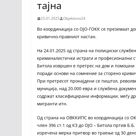
тајна
25.01.2025
Objektivno24
Во координација со ОЈО-ГОКК се преземаат д
кривично-правниот настан.
На 24.01.2025 од страна на полициски службе
криминалистички истраги и професионални с
Битола извршен е претрес на дом и помошни 
поради основи на сомнение за сторено кривичн
При претресот пронајдени се пиштол, револв
муниција, над 20.000 евра и службена докуме
содржат класифицирани информации, меѓу дру
мигранти итн.
Од страна на ОВККИПС во координација со ОК
член 396 ст.1 од КЗ до ОЈО – Битола пртив Б.Б
изречена мерка притвор во траење од 30 ден