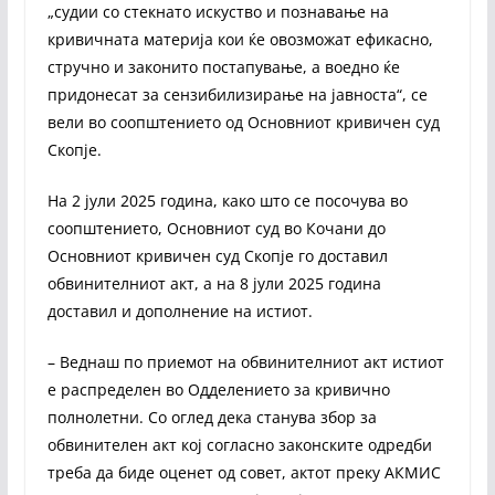
„судии со стекнато искуство и познавање на
кривичната материја кои ќе овозможат ефикасно,
стручно и законито постапување, а воедно ќе
придонесат за сензибилизирање на јавноста“, се
вели во соопштението од Основниот кривичен суд
Скопје.
На 2 јули 2025 година, како што се посочува во
соопштението, Основниот суд во Кочани до
Основниот кривичен суд Скопје го доставил
обвинителниот акт, а на 8 јули 2025 година
доставил и дополнение на истиот.
– Веднаш по приемот на обвинителниот акт истиот
е распределен во Одделението за кривично
полнолетни. Со оглед дека станува збор за
обвинителен акт кој согласно законските одредби
треба да биде оценет од совет, актот преку АКМИС