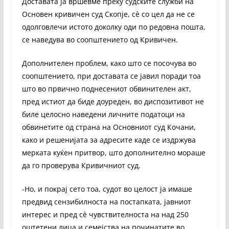
Доставата ја вршевме преку судските служби на
Основен кривичен суд Скопје, сѐ со цел да не се
одолговлечи истото доколку оди по редовна пошта,
се наведува во соопштението од Кривичен.
Дополнителен проблем, како што се посочува во
соопштението, при доставата се јавил поради тоа
што во првично поднесениот обвинителен акт,
пред истиот да биде доуреден, во диспозитивот не
биле целосно наведени личните податоци на
обвинетите од страна на Основниот суд Кочани,
како и решенијата за адресите каде се издржува
мерката куќен притвор, што дополнително мораше
да го проверува Кривичниот суд.
-Но, и покрај сето тоа, судот во целост ја имаше
предвид сензибилноста на постапката, јавниот
интерес и пред сè чувствителноста на над 250
оштетени лица и семејства на починатите во