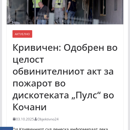
АКТУЕЛНО
Кривичен: Одобрен во
целост
обвинителниот акт за
пожарот во
дискотеката „Пулс“ во
Кочани
03.10.2025
Objektivno24
Од Кривичниот суд денеска информираат дека