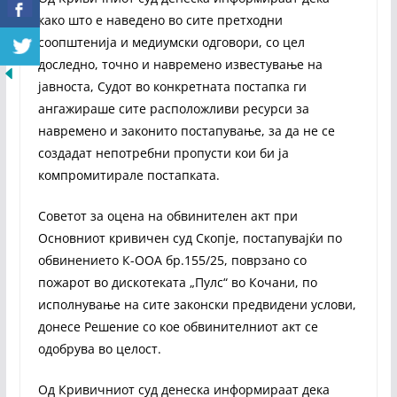
како што е наведено во сите претходни
соопштенија и медиумски одговори, со цел
доследно, точно и навремено известување на
јавноста, Судот во конкретната постапка ги
ангажираше сите расположливи ресурси за
навремено и законито постапување, за да не се
создадат непотребни пропусти кои би ја
компромитирале постапката.
Советот за оцена на обвинителен акт при
Основниот кривичен суд Скопје, постапувајќи по
обвинението К-ООА бр.155/25, поврзано со
пожарот во дискотеката „Пулс“ во Кочани, по
исполнување на сите законски предвидени услови,
донесе Решение со кое обвинителниот акт се
одобрува во целост.
Од Кривичниот суд денеска информираат дека