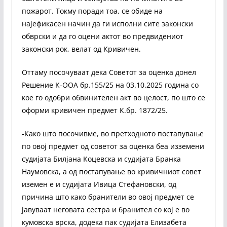
пожарот. Токму поради тоа, се обиде на
најефикасен начин да ги исполни сите законски
обврски и да го оцени актот во предвидениот
законски рок, велат од Кривичен.
Оттаму посочуваат дека Советот за оценка донел
Решение К-ООА бр.155/25 на 03.10.2025 година со
кое го одобри обвинителен акт во целост, по што се
оформи кривичен предмет К.бр. 1872/25.
-Како што посочивме, во претходното постапување
по овој предмет од советот за оценка беа изземени
судијата Билјана Коцевска и судијата Бранка
Наумовска, а од постапување во кривичниот совет
иземен е и судијата Ивица Стефановски, од
причина што како бранители во овој предмет се
јавуваат неговата сестра и бранител со кој е во
кумовска врска, додека пак судијата Елизабета