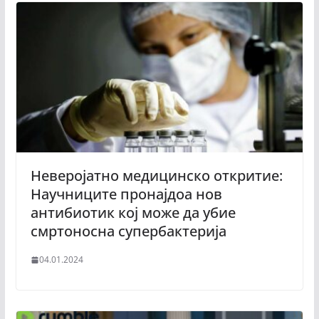
Неверојатно медицинско откритие:
Научниците пронајдоа нов
антибиотик кој може да убие
смртоносна супербактерија
04.01.2024