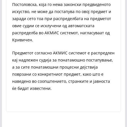
Постоловска, која го нема законски предвиденото
искуство, не може да постапува по овој предмет и
заради сето тоа при распределбата на предметот
овие судии се исклучени од автоматската
распределба во АКМИС системот, нагласуваат од
Кривичен.
Предметот согласно АКМИС системот е распредлен
кај надлежен судија за понатамошно постапување,
а за сите понатамошни процесни дејствија
поврзани со конкретниот предмет, како што е
наведено во соопштението, странките и јавноста
ќе бидат известени.