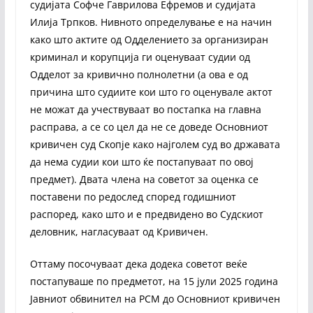
судијата Софче Гаврилова Ефремов и судијата
Илија Трпков. Нивното определување е на начин
како што актите од Одделението за организиран
криминал и корупција ги оценуваат судии од
Одделот за кривично полнолетни (а ова е од
причина што судиите кои што го оценувале актот
не можат да учествуваат во постапка на главна
расправа, а се со цел да не се доведе Основниот
кривичен суд Скопје како најголем суд во државата
да нема судии кои што ќе постапуваат по овој
предмет). Двата члена на советот за оценка се
поставени по редослед според годишниот
распоред, како што и е предвидено во Судскиот
деловник, нагласуваат од Кривичен.
Оттаму посочуваат дека додека советот веќе
постапуваше по предметот, на 15 јули 2025 година
Јавниот обвинител на РСМ до Основниот кривичен