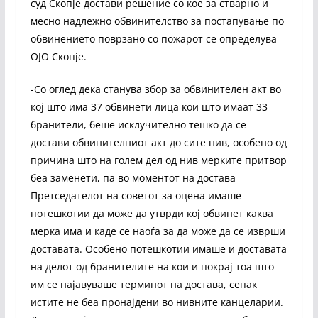
суд Скопје достави решение со кое за стварно и
месно надлежно обвинителство за постапување по
обвинението поврзано со пожарот се определува
ОЈО Скопје.
-Со оглед дека станува збор за обвинителен акт во
кој што има 37 обвинети лица кои што имаат 33
бранители, беше исклучително тешко да се
достави обвинителниот акт до сите нив, особено од
причина што на голем дел од нив мерките притвор
беа заменети, па во моментот на достава
Претседателот на советот за оцена имаше
потешкотии да може да утврди кој обвинет каква
мерка има и каде се наоѓа за да може да се изврши
доставата. Особено потешкотии имаше и доставата
на делот од бранителите на кои и покрај тоа што
им се најавуваше терминот на достава, сепак
истите не беа пронајдени во нивните канцеларии.