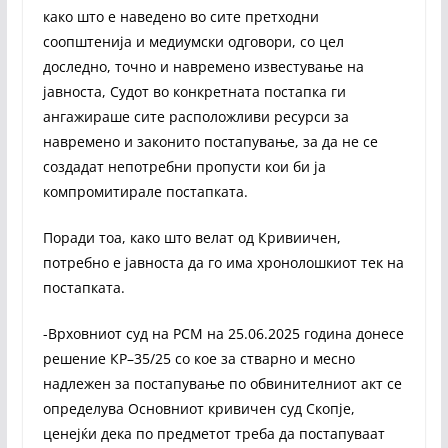
како што е наведено во сите претходни
соопштенија и медиумски одговори, со цел
доследно, точно и навремено известување на
јавноста, Судот во конкретната постапка ги
ангажираше сите расположливи ресурси за
навремено и законито постапување, за да не се
создадат непотребни пропусти кои би ја
компромитирале постапката.
Поради тоа, како што велат од Кривиичен,
потребно е јавноста да го има хронолошкиот тек на
постапката.
-Врховниот суд на РСМ на 25.06.2025 година донесе
решение КР–35/25 со кое за стварно и месно
надлежен за постапување по обвинителниот акт се
определува Основниот кривичен суд Скопје,
ценејќи дека по предметот треба да постапуваат