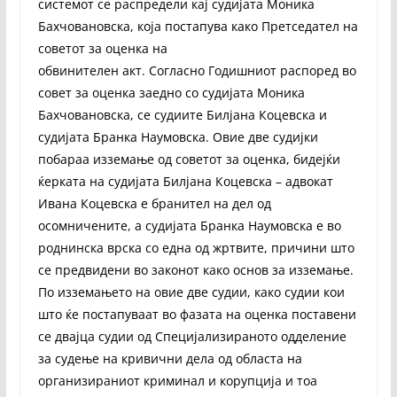
системот се распредели кај судијата Моника
Бахчовановска, која постапува како Претседател на
советот за оценка на
обвинителен акт. Согласно Годишниот распоред во
совет за оценка заедно со судијата Моника
Бахчовановска, се судиите Билјана Коцевска и
судијата Бранка Наумовска. Овие две судијки
побараа изземање од советот за оценка, бидејќи
ќерката на судијата Билјана Коцевска – адвокат
Ивана Коцевска е бранител на дел од
осомничените, а судијата Бранка Наумовска е во
роднинска врска со една од жртвите, причини што
се предвидени во законот како основ за изземање.
По изземањето на овие две судии, како судии кои
што ќе постапуваат во фазата на оценка поставени
се двајца судии од Специјализираното одделение
за судење на кривични дела од областа на
организираниот криминал и корупција и тоа