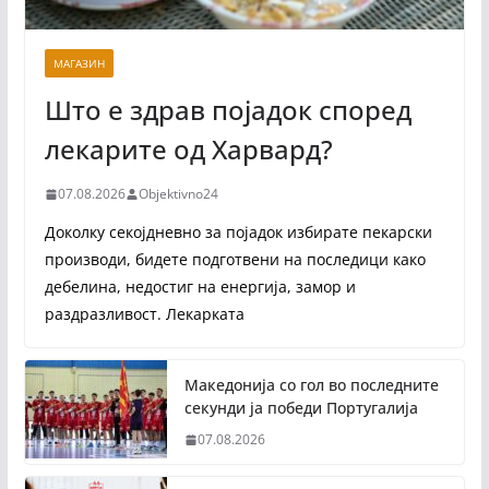
МАГАЗИН
Што е здрав појадок според
лекарите од Харвард?
07.08.2026
Objektivno24
Доколку секојдневно за појадок избирате пекарски
производи, бидете подготвени на последици како
дебелина, недостиг на енергија, замор и
раздразливост. Лекарката
Македонија со гол во последните
секунди ја победи Португалија
07.08.2026