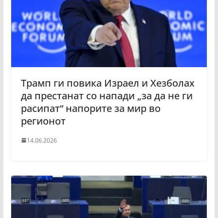
Трамп ги повика Израел и Хезболах
да престанат со напади „за да не ги
расипат“ напорите за мир во
регионот
14.06.2026