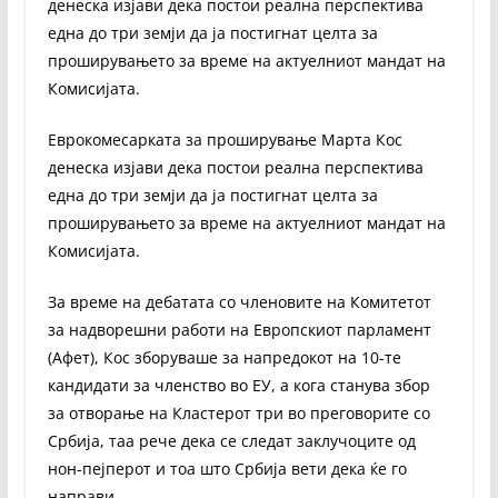
денеска изјави дека постои реална перспектива
една до три земји да ја постигнат целта за
проширувањето за време на актуелниот мандат на
Комисијата.
Еврокомесарката за проширување Марта Кос
денеска изјави дека постои реална перспектива
една до три земји да ја постигнат целта за
проширувањето за време на актуелниот мандат на
Комисијата.
За време на дебатата со членовите на Комитетот
за надворешни работи на Европскиот парламент
(Афет), Кос зборуваше за напредокот на 10-те
кандидати за членство во ЕУ, а кога станува збор
за отворање на Кластерот три во преговорите со
Србија, таа рече дека се следат заклучоците од
нон-пејперот и тоа што Србија вети дека ќе го
направи.