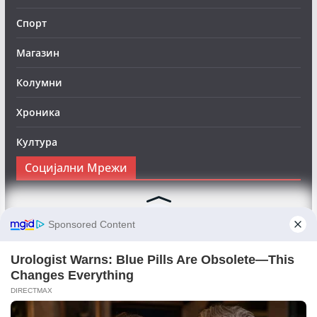
Спорт
Магазин
Колумни
Хроника
Култура
Социјални Мрежи
Следете нè на Фејсбук за да сте во тек со најновите
вести:
Objektivno24.mk