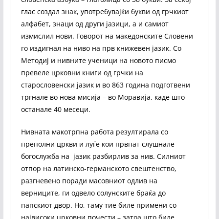
глас создал знак, употребувајќи букви од грчкиот
алфабет, знаци од други јазици, а и самиот
измислил нови. Говорот на македонските Словени
го издигнал на ниво на прв книжевен јазик. Со
Методиј и нивните ученици на новото писмо
превеле црковни книги од грчки на
старословенски јазик и во 863 година подготвени
тргнале во нова мисија – во Моравија, каде што
останале 40 месеци.
Нивната макотрпна работа резултирала со
преполни цркви и луѓе кои првпат слушнале
богослужба на јазик разбирлив за нив. Силниот
отпор на латинско-германското свештенство,
разгневено поради масовниот одлив на
верниците, ги одвело солунските браќа до
папскиот двор. Но, таму тие биле примени со
највисоки црковни почести – затоа што биле