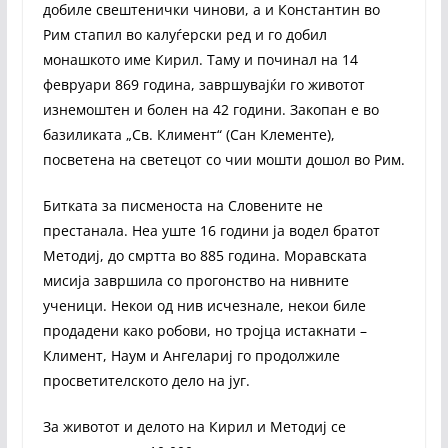
добиле свештенички чинови, а и Константин во
Рим стапил во калуѓерски ред и го добил
монашкото име Кирил. Таму и починал на 14
февруари 869 година, завршувајќи го животот
изнемоштен и болен на 42 години. Закопан е во
базиликата „Св. Климент“ (Сан Клементе),
посветена на светецот со чии мошти дошол во Рим.
Битката за писменоста на Словените не
престанала. Неа уште 16 години ја водел братот
Методиј, до смртта во 885 година. Моравската
мисија завршила со прогонство на нивните
ученици. Некои од нив исчезнале, некои биле
продадени како робови, но тројца истакнати –
Климент, Наум и Ангелариј го продолжиле
просветителското дело на југ.
За животот и делото на Кирил и Методиј се