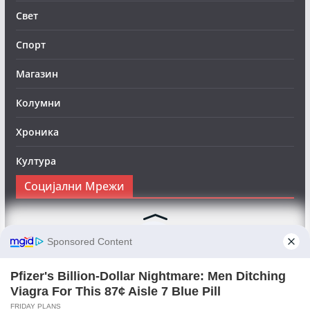
Свет
Спорт
Магазин
Колумни
Хроника
Култура
Социјални Мрежи
Следете нè на Фејсбук за да сте во тек со најновите
вести:
Objektivno24.mk