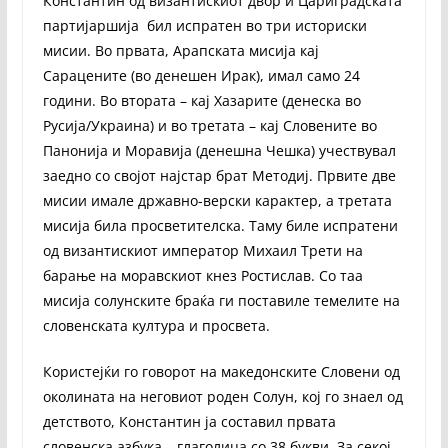
Константин од византискиот двор и Цариградската
партијаршија бил испратен во три историски
мисии. Во првата, Арапската мисија кај
Сарацените (во денешен Ирак), имал само 24
години. Во втората – кај Хазарите (денеска во
Русија/Украина) и во третата – кај Словените во
Панонија и Моравија (денешна Чешка) учествувал
заедно со својот најстар брат Методиј. Првите две
мисии имале државно-верски карактер, а третата
мисија била просветителска. Таму биле испратени
од византискиот император Михаил Трети на
барање на моравскиот кнез Ростислав. Со таа
мисија солунските браќа ги поставиле темелите на
словенската култура и просвета.
Користејќи го говорот на македонските Словени од
околината на неговиот роден Солун, кој го знаел од
детството, Константин ја составил првата
словенска азбука – глаголица со 38 букви. За секој