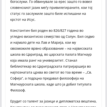
богослужи. Го обвинувале за ерес зашто го вовел
словенскиот јазик меѓу привилегираните, кои тој
статус го заслужиле зашто биле испишани на
крстот на Исус.
Константин бил роден во 826/827 година во
угледно византиско семејство од Солун. Бил седмо
и најмало дете на Лав и Марија, кои му
овозможиле врвно образование – на највисоката
школа во Цариград, во царската палата Магнаур
која имала ранг на универзитет. Станал
библиотекар во Цариградската патријаршија во
најпознатата црква во светот во тоа време – „Св.
Софија“, а подоцна предавал филозофија на
Магнаурската школа, каде што ја добил титулата
Филозоф.
Ерудит со талент за јазици и дипломатска вештина,