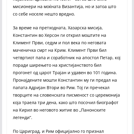
мисионери на моќната Византија, но и затоа што
со себе носеле нешто вредно.
За време на претходната, Хазарска мисија,
Константин во Херсон ги открил моштите на
Климент Први, седум и пол века по неговата
маченичка смрт на Крим. Климент Први бил
четвртиот папа и соработник на апостол Петар, кој
поради ширењето на христијанството бил
прогонет од царот Трајан и удавен во 101 година.
Пронајдените мошти Константин му ги предал на
папата Адријан Втори во Рим. Тој ги пречекал
творците на словенската писменост со церемонија
која траела три дена, како што посочил биографот
на Кирил во неговото житие во „Панонските
легенди“.
По Цариград, и Рим официјално го признал