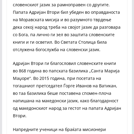
словенскиот јазик за рамноправен со другите.
Папата Адријан Втори бил убеден во оправданоста
на Моравската мисија и во разумното тврдење
дека секој народ треба на својот јазик да разговара
со Бога, па лично ги зел во заштита словенските
книги и ги осветил. Во Светата Столица била
отслужена богослужба на словенски јазик.
Адријан Втори ги благословил словенските книги
во 868 година во папската базилика „Санта Марија
Маџоре“. Во 2015 година, при посетата на
тогашниот претседател Ѓорге Иванов на Ватикан,
во таа базилика беше поставена спомен-плоча
напишана на македонски јазик, како благодарност
од македонскиот народ за гестот на папата Адријан
Втори.
Напредните ученици на браќата мисионери