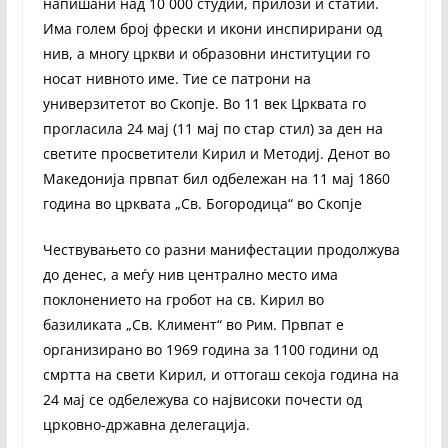
напишани над 10 000 студии, прилози и статии.
Има голем број фрески и икони инспирирани од
нив, а многу цркви и образовни институции го
носат нивното име. Тие се патрони на
универзитетот во Скопје. Во 11 век Црквата го
прогласила 24 мај (11 мај по стар стил) за ден на
светите просветители Кирил и Методиј. Денот во
Македонија првпат бил одбележан на 11 мај 1860
година во црквата „Св. Богородица“ во Скопје
Чествувањето со разни манифестации продолжува
до денес, а меѓу нив централно место има
поклонението на гробот на св. Кирил во
базиликата „Св. Климент“ во Рим. Првпат е
организирано во 1969 година за 1100 години од
смртта на свети Кирил, и оттогаш секоја година на
24 мај се одбележува со највисоки почести од
црковно-државна делегација.