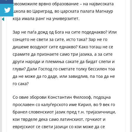
овозможиле врвно образование – на највисоката
школа во Цариград, во царската палата Магнаур
која имала ранг на универзитет.
Зар не паѓа дожд од Бога на сите подеднакво? Или
сонцето не свети за сите, исто така? Зар не го
дишеме воздухот сите еднакво? Како тогаш не се
срамите да признаете само три јазика, а за сите
други народи и племиња сакате да бидат слепи и
глуви? Дали Господ го сметате толку бессилен тоа
да не може да го даде, или завидлив, па тоа да не
го сака?
Со овие зборови Константин Филозоф, подоцна
прославен со калуѓерското име Кирил, во 9 век го
бранел словенскиот јазик пред т.н. тријазичници,
кои тврделе дека само латинскиот, грчкиот и
еврејскиот се свети јазици со кои може да се