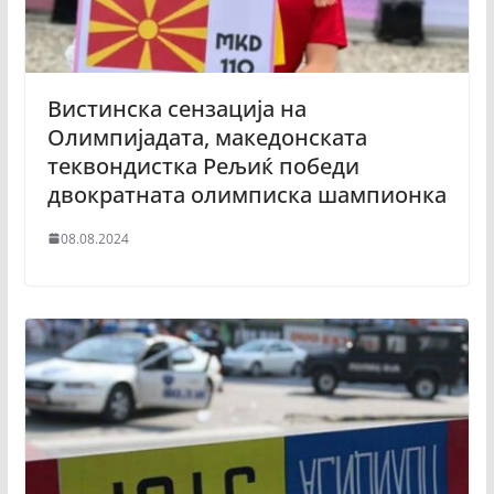
Вистинска сензација на
Олимпијадата, македонската
теквондистка Рељиќ победи
двократната олимписка шампионка
08.08.2024