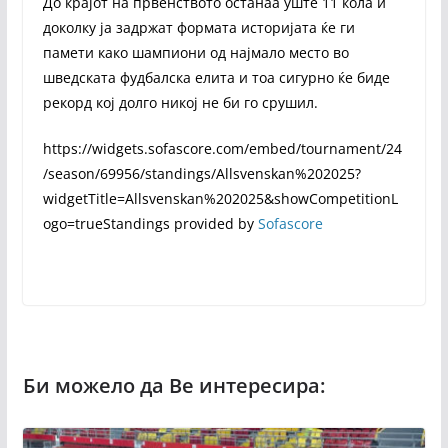
До крајот на првенството останаа уште 11 кола и
доколку ја задржат формата историјата ќе ги
памети како шампиони од најмало место во
шведската фудбалска елита и тоа сигурно ќе биде
рекорд кој долго никој не би го срушил.
https://widgets.sofascore.com/embed/tournament/24
/season/69956/standings/Allsvenskan%202025?
widgetTitle=Allsvenskan%202025&showCompetitionL
ogo=trueStandings provided by
Sofascore