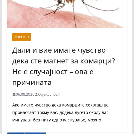
МАГАЗИН
Дали и вие имате чувство
дека сте магнет за комарци?
Не е случајност – ова е
причината
06.08.2026
Objektivno24
Ако имате чувство дека комарците секогаш ве
пронаоѓаат токму вас, додека луѓето околу вас
минуваат без ниту едно каснување, можно