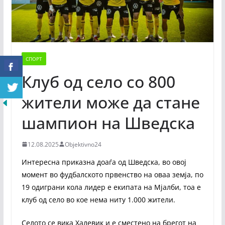
СПОРТ
Клуб од село со 800
жители може да стане
шампион на Шведска
12.08.2025
Objektivno24
Интересна приказна доаѓа од Шведска, во овој
момент во фудбалското првенство на оваа земја, по
19 одиграни кола лидер е екипата на Мјалби, тоа е
клуб од село во кое нема ниту 1.000 жители.
Селото се вика Халевик и е сместено на брегот на