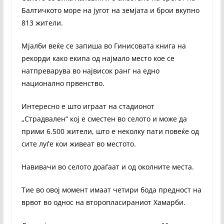
Балтичкото море на југот на земјата и брои вкупно
813 жители.
Мјалби веќе се запиша во Гинисовата книга на
рекорди како екипа од најмало место кое се
натпреварува во највисок ранг на едно
национално првенство.
Интересно е што играат на стадионот
„Страдвален“ кој е сместен во селото и може да
прими 6.500 жители, што е неколку пати повеќе од
сите луѓе кои живеат во местото.
Навивачи во селото доаѓаат и од околните места.
Тие во овој момент имаат четири бода предност на
врвот во однос на второпласираниот Хамарби.