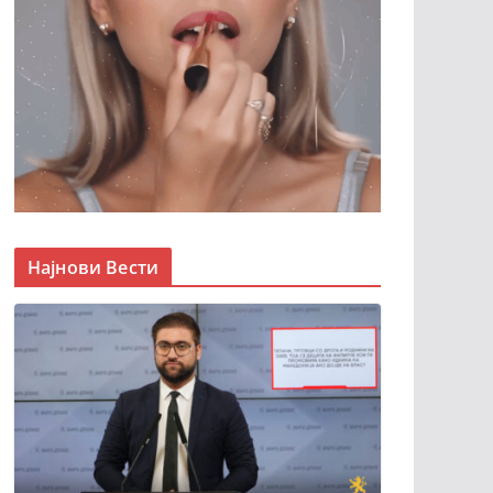
Најнови Вести