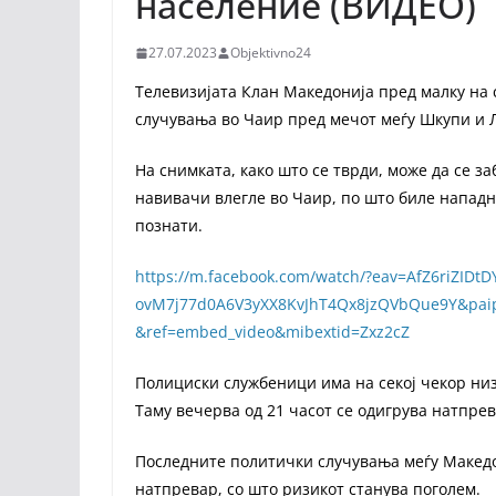
население (ВИДЕО)
27.07.2023
Objektivno24
Телевизијата Клан Македонија пред малку на 
случувања во Чаир пред мечот меѓу Шкупи и Л
На снимката, како што се тврди, може да се з
навивачи влегле во Чаир, по што биле нападн
познати.
https://m.facebook.com/watch/?eav=AfZ6riZID
ovM7j77d0A6V3yXX8KvJhT4Qx8jzQVbQue9Y&pai
&ref=embed_video&mibextid=Zxz2cZ
Полициски службеници има на секој чекор низ 
Таму вечерва од 21 часот се одигрува натпрев
Последните политички случувања меѓу Македо
натпревар, со што ризикот станува поголем.