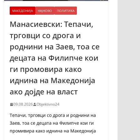
МАКЕДОНИЈА
НАЈНОВО
ПОЛИТИКА
Манасиевски: Тепачи,
трговци со дрога и
роднини на Заев, тоа се
децата на Филипче кои
ги промoвира како
иднина на Македонија
ако дојде на власт
09.08.2026
Objektivno24
Тепачи, трговци со дрога и роднини на
Заев, тоа се децата на Филипче кои ги
промивира како иднина на Македонија