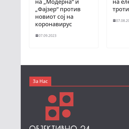
на „Модерна“ и
на ел
„Фајзер“ против
трот
новиот сој на
07.08.2
коронавирус
07.09.2023
За Нас