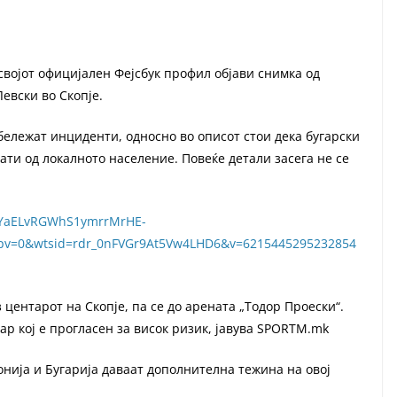
својот официјален Фејсбук профил објави снимка од
евски во Скопје.
абележат инциденти, односно во описот стои дека бугарски
ати од локалното население. Повеќе детали засега не се
tDYaELvRGWhS1ymrrMrHE-
pv=0&wtsid=rdr_0nFVGr9At5Vw4LHD6&v=6215445295232854
центарот на Скопје, па се до арената „Тодор Проески“.
ар кој е прогласен за висок ризик, јавува SPORTM.mk
нија и Бугарија даваат дополнителна тежина на овој