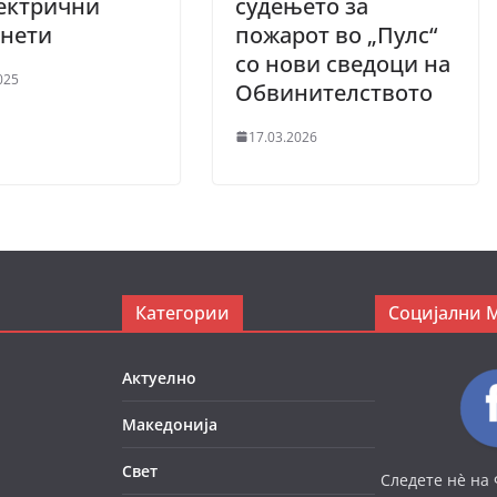
ектрични
судењето за
инети
пожарот во „Пулс“
со нови сведоци на
025
Обвинителството
17.03.2026
Категории
Социјални 
Актуелно
Македонија
Свет
Следете нè на 