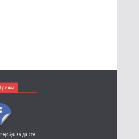
Мрежи
Фејсбук за да сте