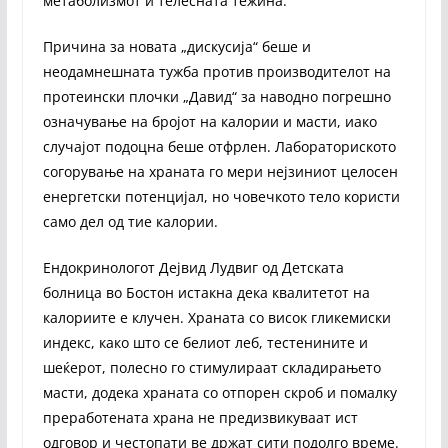
метаболизмот и телесната тежина.“
Причина за новата „дискусија“ беше и
неодамнешната тужба против производителот на
протеински плочки „Давид“ за наводно погрешно
означување на бројот на калории и масти, иако
случајот подоцна беше отфрлен. Лабораториското
согорување на храната го мери нејзиниот целосен
енергетски потенцијал, но човечкото тело користи
само дел од тие калории.
Ендокринологот Дејвид Лудвиг од Детската
болница во Бостон истакна дека квалитетот на
калориите е клучен. Храната со висок гликемиски
индекс, како што се белиот леб, тестенините и
шеќерот, полесно го стимулираат складирањето
масти, додека храната со отпорен скроб и помалку
преработената храна не предизвикуваат ист
одговор и честопати ве држат сити подолго време.