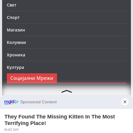
Свет
Спорт
Магазин
Колумни
Хроника
Култура
Социјални Мрежи
Следете нè на Фејсбук за да сте во тек со најновите
вести:
Objektivno24.mk