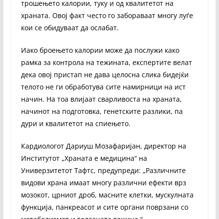
трошењето калории, туку и од квалитетот на
храната. Овој факт често го забораваат многу луѓе
кои се обидуваат да ослабат.
Иако броењето калории може да послужи како
рамка за контрола на тежината, експертите велат
дека овој пристап не дава целосна слика бидејќи
телото не ги обработува сите намирници на ист
начин. На тоа влијаат сварливоста на храната,
начинот на подготовка, генетските разлики, па
дури и квалитетот на спиењето.
Кардиологот Дариуш Мозафаријан, директор на
Институтот „Храната е медицина“ на
Универзитетот Тафтс, предупреди: „Различните
видови храна имаат многу различни ефекти врз
мозокот, црниот дроб, масните клетки, мускулната
функција, панкреасот и сите органи поврзани со