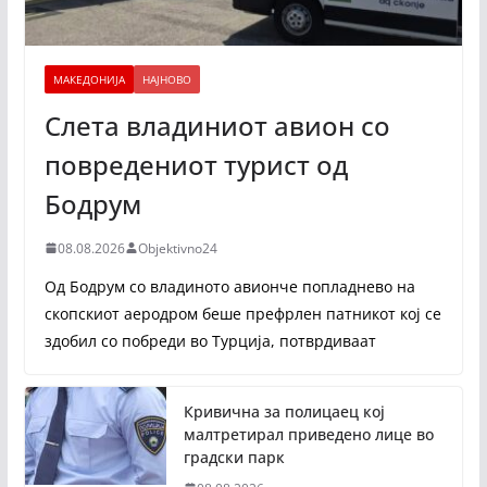
МАКЕДОНИЈА
НАЈНОВО
Слета владиниот авион со
повредениот турист од
Бодрум
08.08.2026
Objektivno24
Од Бодрум со владиното авионче попладнево на
скопскиот аеродром беше префрлен патникот кој се
здобил со побреди во Турција, потврдиваат
Кривична за полицаец кој
малтретирал приведено лице во
градски парк