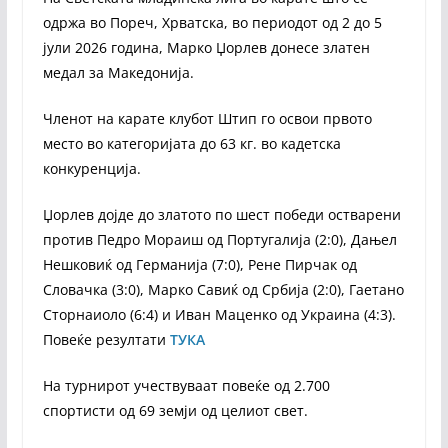
одржа во Пореч, Хрватска, во периодот од 2 до 5
јули 2026 година, Марко Џорлев донесе златен
медал за Македонија.
Членот на карате клубот Штип го освои првото
место во категоријата до 63 кг. во кадетска
конкуренција.
Џорлев дојде до златото по шест победи остварени
против Педро Мораиш од Португалија (2:0), Дањел
Нешковиќ од Германија (7:0), Рене Пирчак од
Словачка (3:0), Марко Савиќ од Србија (2:0), Гаетано
Сторнаиоло (6:4) и Иван Маценко од Украина (4:3).
Повеќе резултати
ТУКА
На турнирот учествуваат повеќе од 2.700
спортисти од 69 земји од целиот свет.