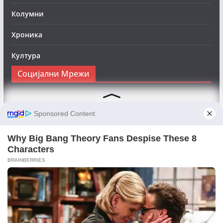
Колумни
Хроника
Култура
Социјални Мрежи
Следете нè на Фејсбук за да сте во тек со најновите
вести:
Objektivno24.mk