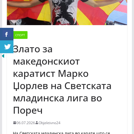
СПОРТ
Злато за
македонскиот
каратист Марко
Џорлев на Светската
младинска лига во
Пореч
06.07.2026
Objektivno24
На Светската младинска лига во карате што се