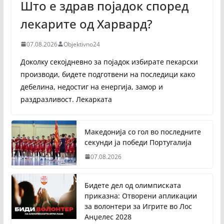
Што е здрав појадок според
лекарите од Харвард?
07.08.2026
Objektivno24
Доколку секојдневно за појадок избирате пекарски
производи, бидете подготвени на последици како
дебелина, недостиг на енергија, замор и
раздразливост. Лекарката
Македонија со гол во последните
секунди ја победи Португалија
07.08.2026
Бидете дел од олимписката
приказна: Отворени апликации
за волонтери за Игрите во Лос
Анџелес 2028