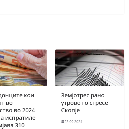
донците кои
Земјотрес рано
т во
утрово го стресе
ство во 2024
Скопје
а испратиле
23.09.2024
мјава 310