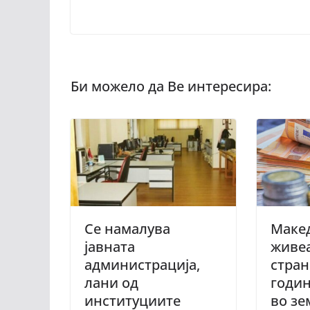
Се намалува
Маке
јавната
живеа
администрација,
стран
лани од
годин
институциите
во зе