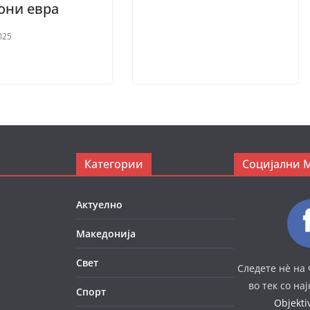
они евра
025
Категории
Социјални 
Актуелно
Македонија
Свет
Следете нè на 
во тек со на
Спорт
Objekt