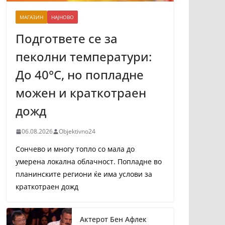
МАГАЗИН
НАЈНОВО
Подгответе се за
пеколни температури:
До 40°C, но попладне
можен и краткотраен
дожд
06.08.2026
Objektivno24
Сончево и многу топло со мала до
умерена локална облачност. Попладне во
планинските региони ќе има услови за
краткотраен дожд
Актерот Бен Афлек