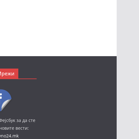
Мрежи
Фејсбук за да сте
јновите вести:
ivno24.mk