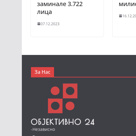
заминале 3.722
мили
лица
16.12.2
07.12.2023
За Нас
-Независно