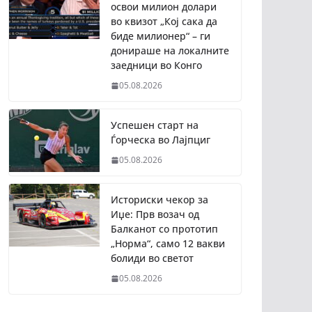
освои милион долари
во квизот „Кој сака да
биде милионер“ – ги
донираше на локалните
заедници во Конго
05.08.2026
Успешен старт на
Ѓорческа во Лајпциг
05.08.2026
Историски чекор за
Иџе: Прв возач од
Балканот со прототип
„Норма“, само 12 вакви
болиди во светот
05.08.2026