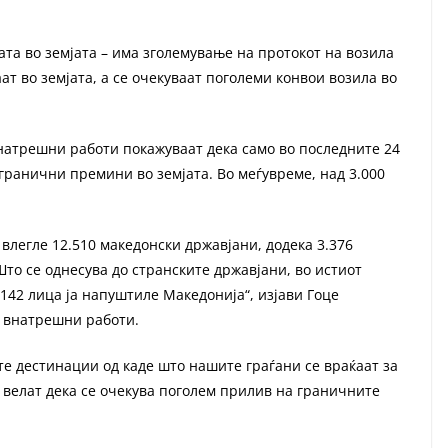
та во земјата – има зголемување на протокот на возила
т во земјата, а се очекуваат поголеми конвои возила во
натрешни работи покажуваат дека само во последните 24
 гранични премини во земјата. Во меѓувреме, над 3.000
 влегле 12.510 македонски државјани, додека 3.376
то се однесува до странските државјани, во истиот
.142 лица ја напуштиле Македонија“, изјави Гоце
 внатрешни работи.
те дестинации од каде што нашите граѓани се враќаат за
велат дека се очекува поголем прилив на граничните