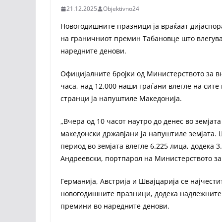
21.12.2025
Objektivno24
Новогодишните празници ја враќаат дијаспора
на граничниот премин Табановце што влегуваа
наредните денови.
Официјалните бројки од Министерството за в
часа, над 12.000 наши граѓани влегле на сите
странци ја напуштиле Македонија.
„Вчера од 10 часот наутро до денес во земјата
македонски државјани ја напуштиле земјата. Ш
период во земјата влегле 6.225 лица, додека 3
Андреевски, портпарол на Министерството за
Германија, Австрија и Швајцарија се најчести
новогодишните празници, додека надлежните 
премини во наредните денови.